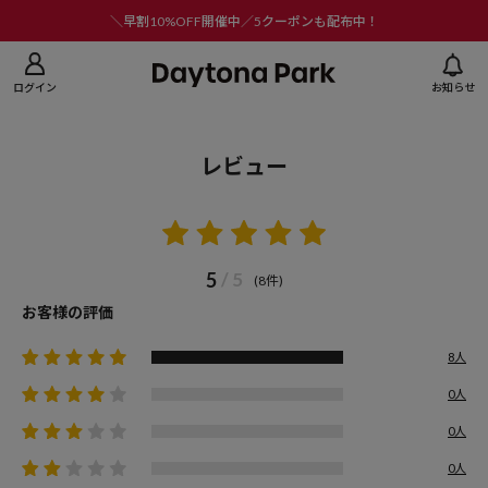
ニューを閉じる
＼早割10%OFF開催中／5クーポンも配布中！
ログイン
お知らせ
レビュー
5
/ 5
(8件)
お客様の評価
8人
0人
0人
0人