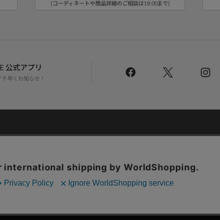
(コーディネートや商品詳細のご相談は18:00まで)
LINE 公式アプリ
イチ早くお知らせ！
Daytona Park Clubについて
返品・交換について
お問い合わせ
配送について
店舗一覧
リクルート
サステナブルマークについて
プライバシーポリシー
特定商取引法・古物
Copyright © DAYTONA INTERNATIONAL Co.,Ltd All Rights Reserved.
の分析を目的としてCookieを使用しています。
たします。