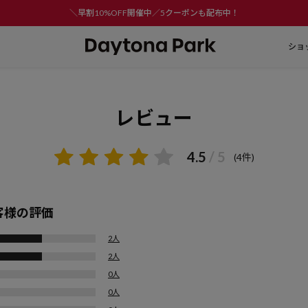
＼早割10%OFF開催中／5クーポンも配布中！
ショ
レビュー
4.5
/ 5
(4件)
客様の評価
2人
2人
0人
0人