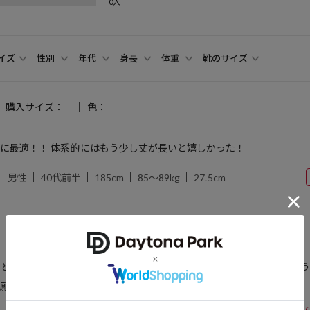
0人
イズ
性別
年代
身長
体重
靴のサイズ
購入サイズ：
色：
に最適！！ 体系的にはもう少し丈が長いと嬉しかった！
男性
40代前半
185cm
85～89kg
27.5cm
購入サイズ：
色：
じとても綺麗で気に入っていますが、一度洗濯した後にシワが目立つよ
願っています。このパンツは本当に大好きです！