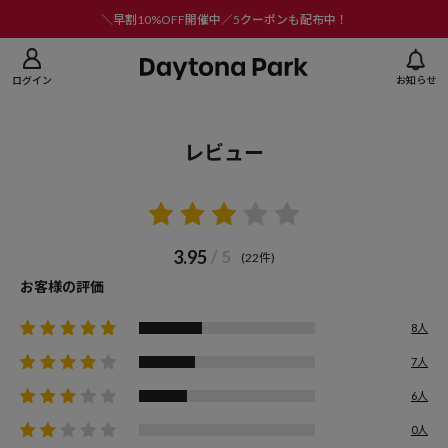
ニューを閉じる
＼早割10%OFF開催中／5クーポンも配布中！
ログイン
お知らせ
レビュー
3.95
/ 5
(22件)
お客様の評価
8人
7人
6人
0人