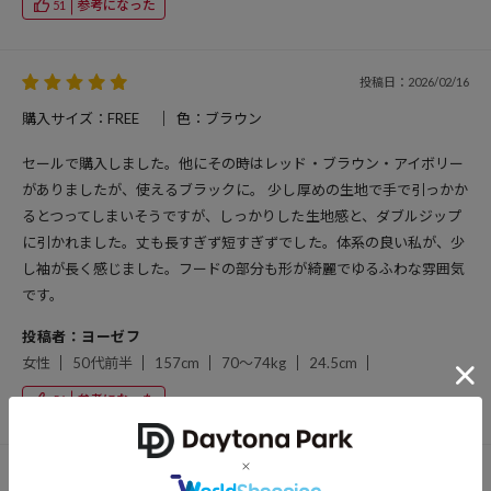
参考になった
51
投稿日：2026/02/16
購入サイズ：FREE
色：ブラウン
セールで購入しました。他にその時はレッド・ブラウン・アイボリー
がありましたが、使えるブラックに。 少し厚めの生地で手で引っかか
るとつってしまいそうですが、しっかりした生地感と、ダブルジップ
に引かれました。丈も長すぎず短すぎずでした。体系の良い私が、少
し袖が長く感じました。フードの部分も形が綺麗でゆるふわな雰囲気
です。
投稿者：ヨーゼフ
女性
50代前半
157cm
70～74kg
24.5cm
参考になった
56
投稿日：2026/02/15