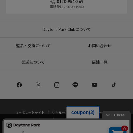
0120-951-269
電話受付：10:00-19:00
Daytona Park Clubについて
返品・交換について
お問い合わせ
配送について
店舗一覧
コーポレートサイト
リクルート
サステナブルマークについて
プライバシーポリシー
特定商取引法・古物営業法に基づく表記
当サイトでは利用体験の向上およびコンテンツの最適な提供、トラフィック
の分析を目的としてCookieを使用しています。