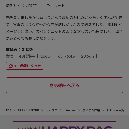
購入サイズ：FREE
色：レッド
赤を買いましたが写真よりかなり暗めの茶色がかった？くすんだ？赤
で、写真のような鮮やかな赤が欲しかったので残念でした。 素材もイ
メージとは違い、スポンジニットのような安っぽい毛糸でした。 厚さ
はあるので防寒にはなります。
投稿者：さとぴ
女性
40代後半
166cm
65～69kg
23.5cm
参考になった
83
TOP
FREAK'S STORE
トップス
パーカー
アイテム詳細
レビュー一覧