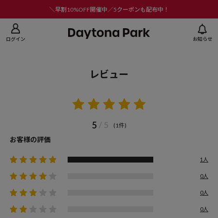
ニューを閉じる
＼早割10%OFF開催中／5クーポンも配布中！
ログイン
お知らせ
レビュー
5
/ 5
(1件)
お客様の評価
1人
0人
0人
0人