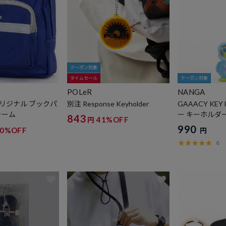
クーポン対象
タイムセール
クーポン対象
POLeR
NANGA
リジナル ブックパ
別注 Response Keyholder
GAAACY KEY
ャーム
ー キーホルダ
843
41%OFF
円
990
30%OFF
円
6