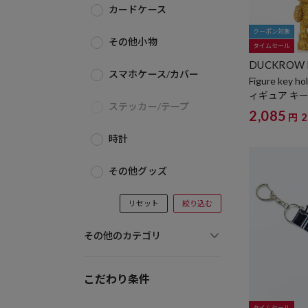
カードケース
クーポン対象
その他小物
タイムセール
DUCKROW 
スマホケース/カバー
Figure key
ィギュア キ
ステッカー/テープ
2,085
円
時計
その他グッズ
リセット
絞り込む
その他のカテゴリ
こだわり条件
タイムセール