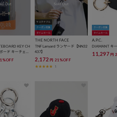
サステナブル
クーポン対象
クーポン対象
タイムセール
タイムセール
THE NORTH FACE
A.P.C.
TEBOARD KEY CH
TNF Lanyard ランヤード【NN32
DIAMANT 
トボード キーチェー
437】
11,297
円
2,172
31%OFF
21%OFF
円
1