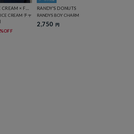
E CREAM × FRE
RANDY'S DONUTS
YICE CREAM チャ
RANDYS BOY CHARM
開
2,750
円
1%OFF