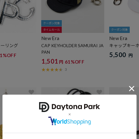
クーポン対象
タイムセール
クーポン対象
New Era
New Era
キーリング
CAP KEYHOLDER SAMURAI JA
キャップキーホ
PAN
5,500
31%OFF
円
1,501
61%OFF
円
3