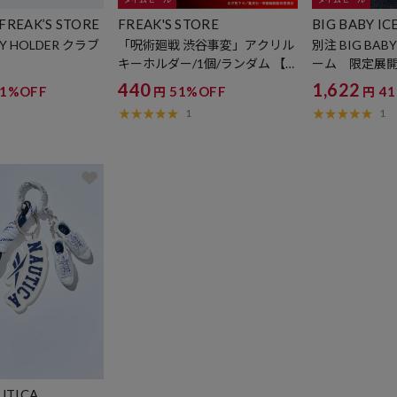
 FREAK’S STORE
FREAK'S STORE
BIG BABY IC
AK'S STORE
Y HOLDER クラブ
「呪術廻戦 渋谷事変」アクリル
別注 BIG BAB
キーホルダー/1個/ランダム 【限
ーム 限定展
定展開】
440
1,622
21%OFF
51%OFF
4
円
円
1
1
UTICA