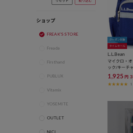
リセット
絞り込む
ショップ
FREAK'S STORE
クーポン対象
タイムセール
Freada
L.L.Bean
マイクロ・オ
Firsthand
ック/キーチ
1,925
PUBLUX
円
1
Vitamix
YOSEMITE
OUTLET
NICI