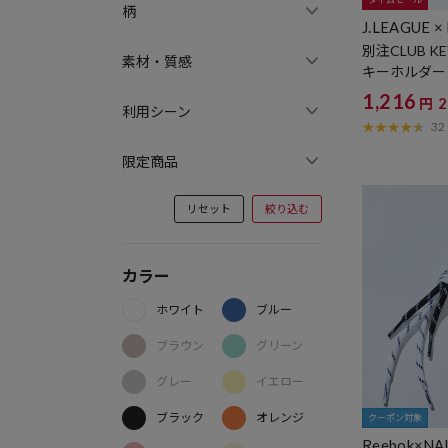
柄
J.LEAGUE ×
別注CLUB KE
素材・質感
キーホルダー
1,216
円
利用シーン
32
限定商品
リセット
絞り込む
カラー
ホワイト
ブルー
ブラウン
グリーン
グレー
イエロー
ブラック
オレンジ
クーポン対象
Reebok×NA