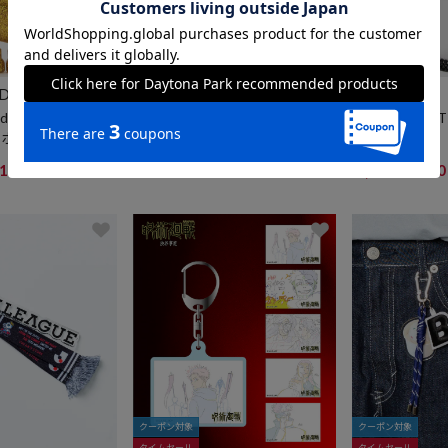
クーポン対象
クーポン対象
タイムセール
タイムセール
DEPART
ITTI
ITTI
 holder メタルラメ フ
HERRIE PHONE STRING
CRISTY KNOT
ーホルダー
CHARM
7,040
20%OFF
円
6,600
21%OFF
2
円
クーポン対象
クーポン対象
タイムセール
タイムセール