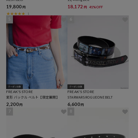
19,800
18,172
41%OFF
円
円
1
5
6
クーポン対象
クーポン対象
FREAK'S STORE
FREAK'S STORE
変形 バックル ベルト【限定展開】
STARWARS ROGUEONE BELT
2,200
6,600
円
円
7
8