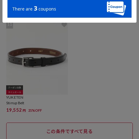
Extended 1 Creased Belt w/ 3-pc
Extra Long Leather Belt with 3-pc Silv
er Buckle Set
23,529
31%OFF
円
33,440
20%OFF
円
11
クーポン対象
タイムセール
YUKETEN
Stirrup Belt
19,552
21%OFF
円
この条件ですべて見る