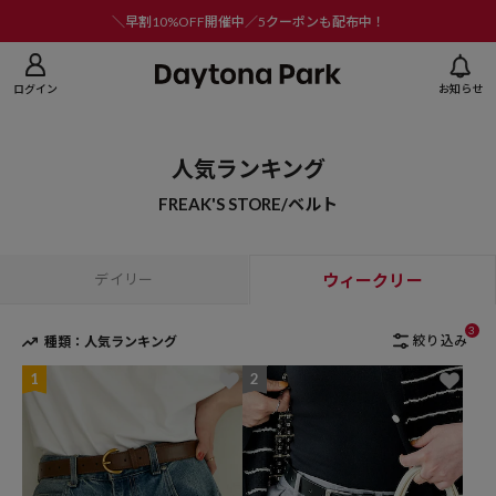
ニューを閉じる
＼早割10%OFF開催中／5クーポンも配布中！
ログイン
お知らせ
人気ランキング
FREAK'S STORE/ベルト
デイリー
ウィークリー
3
絞り込み
種類：人気ランキング
1
2