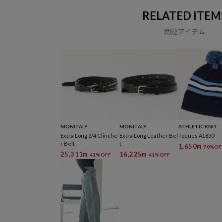
RELATED ITEM
関連アイテム
MONITALY
MONITALY
ATHLETIC KNIT
Extra Long 3/4 Clinche
Extra Long Leather Bel
Toques A1830
r Belt
t
1,650
70%OF
円
25,311
16,225
41%OFF
41%OFF
円
円