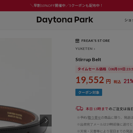
＼早割10%OFF開催中／5クーポンも配布中！
ショ
FREAK'S STORE
YUKETEN
Stirrup Belt
タイムセール価格
（08月09日 23
19,552
21
円
税込
本日13時まで
のご注文は当
※予約/
取り寄せ
の商品に限り、発送
※出荷完了メールは19時前後に送付
※天候・災害等により翌日までの発送