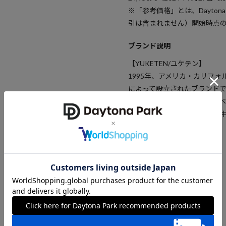
※「参考価格」とは、Dayton
引は含まれません）開始時点
ブランド説明
【YUKETEN/ユケテン】
1995年、アメリカ・カリフォル
によって設立されたブランド
の手によってモカシン、鞄、
材選びと拘りの物作りで世界
VIEW ALL