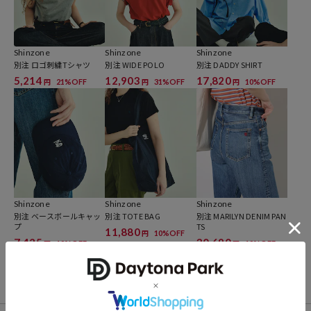
Shinzone
Shinzone
Shinzone
別注 ロゴ刺繍Tシャツ
別注 WIDE POLO
別注 DADDY SHIRT
5,214
12,903
17,820
21%OFF
31%OFF
10%OFF
円
円
円
Shinzone
Shinzone
Shinzone
別注 ベースボールキャッ
別注 TOTE BAG
別注 MARILYN DENIM PAN
プ
TS
11,880
10%OFF
円
7,425
30,690
10%OFF
10%OFF
円
円