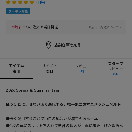
(1件)
13時まで
のご注文で当日発送
お届け・配送について
店舗在庫を見る
スタッフ
アイテム
サイズ・
レビュー
レビュー
説明
素材
(1件)
(0件)
2026 Spring ＆ Summer item
使うほどに、味わい深く進化する、唯一無二の本革メッシュベルト
●長く愛用することで独自の風合いが増す秀逸な一本
●1枚の革にスリットを入れて熟練の職人が丁寧に編み上げた贅沢な