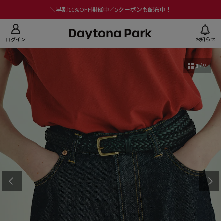
ニューを閉じる
＼早割10%OFF開催中／5クーポンも配布中！
ログイン
お知らせ
1
/
9