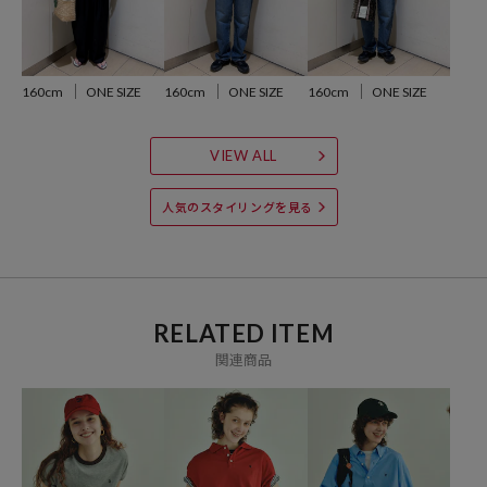
※着用、お取り扱いの際は、商品についている品質表示とアテンショ
ンタグを必ずご確認下さい。
160cm
ONE SIZE
160cm
ONE SIZE
160cm
ONE SIZE
VIEW ALL
ブランド説明
【Shinzone / シンゾーン】
人気のスタイリングを見る
「デニムに似合う上質なカジュアル」をコンセプトにしたセレクトシ
ョップ。
アメリカ東海岸のアイビー＆プレッピーをベースに、上質でベーシッ
クなアイテムをモダンにブラッシュアップした、大人のための日常着
を、オリジナルアイテムとセレクトアイテムでお客様に提案します。
RELATED ITEM
関連商品