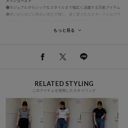
メッシュベルト
●カジュアルからシックなスタイルまで幅広く活躍する万能アイテム
●使い込むほどに味わい深さが増し、長く愛されるエターナルなアク
セサリーとして、日々のコーディネートを格上げしてくれます
もっと見る
※メーカー品番：25SMSIT01
※こちらの商品は、弊社管理上のカラーを表記しております為、タグ
のカラー表記と異なる記載となっております。
【サイト表記：タグ表記】
RELATED STYLING
ブラック：BLACK
このアイテムを使用したスタイリング
キャメル：CAMEL
※掲載画像の商品の色味は、屋外や屋内の光の照射や角度により実物
と色味が異なる場合がございます。また表示のサイズ感と実物は若干
異なる場合もございますので、予めご了承ください。