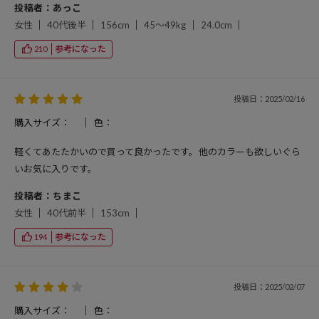
投稿者：あっこ
女性
40代後半
156cm
45～49kg
24.0cm
参考になった
210
投稿日：2025/02/16
購入サイズ：
色：
軽くてあたたかいので買って良かったです。他のカラーも欲しいぐら
いお気に入りです。
投稿者：ちまこ
女性
40代前半
153cm
参考になった
194
投稿日：2025/02/07
購入サイズ：
色：