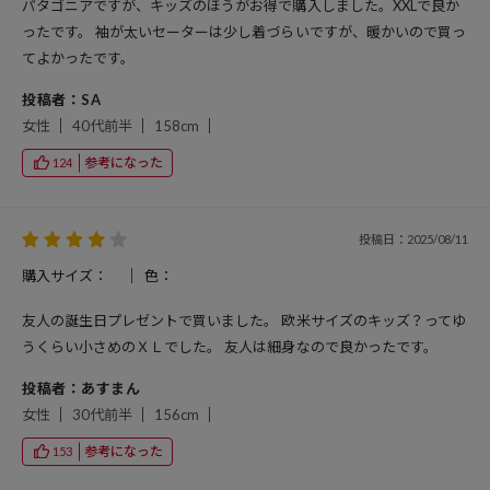
パタゴニアですが、キッズのほうがお得で購入しました。XXLで良か
ったです。 袖が太いセーターは少し着づらいですが、暖かいので買っ
てよかったです。
投稿者：SA
女性
40代前半
158cm
参考になった
124
投稿日：2025/08/11
購入サイズ：
色：
友人の誕生日プレゼントで買いました。 欧米サイズのキッズ？ってゆ
うくらい小さめのＸＬでした。 友人は細身なので良かったです。
投稿者：あすまん
女性
30代前半
156cm
参考になった
153