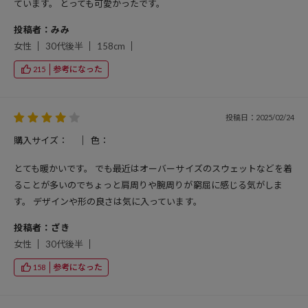
ています。 とっても可愛かったです。
投稿者：みみ
女性
30代後半
158cm
参考になった
215
投稿日：2025/02/24
購入サイズ：
色：
とても暖かいです。 でも最近はオーバーサイズのスウェットなどを着
ることが多いのでちょっと肩周りや腕周りが窮屈に感じる気がしま
す。 デザインや形の良さは気に入っています。
投稿者：ざき
女性
30代後半
参考になった
158