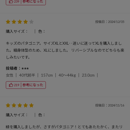
参考になった
239
投稿日：2024/12/05
購入サイズ：
色：
キッズのパタゴニア。サイズXLとXXL‥迷いに迷ってXLを購入しまし
た。細身体型のため、XLにしました。 リバーシブルなのでどちらも楽
しみたいです。
投稿者：⭐︎⭐︎⭐︎
女性
40代前半
157cm
40～44kg
23.0cm
参考になった
219
投稿日：2024/11/16
購入サイズ：
色：
緑を購入しましたが、さすがパタゴニア！とてもあたたかく、またリ