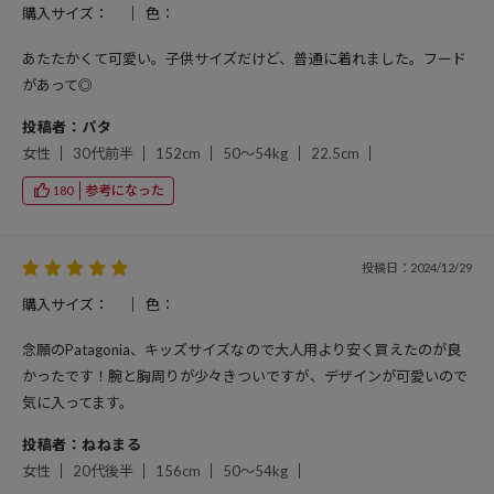
購入サイズ：
色：
あたたかくて可愛い。子供サイズだけど、普通に着れました。フード
があって◎
投稿者：パタ
女性
30代前半
152cm
50～54kg
22.5cm
参考になった
180
投稿日：2024/12/29
購入サイズ：
色：
念願のPatagonia、キッズサイズなので大人用より安く買えたのが良
かったです！腕と胸周りが少々きついですが、デザインが可愛いので
気に入ってます。
投稿者：ねねまる
女性
20代後半
156cm
50～54kg