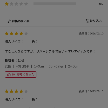
0人
絞り込み
評価の高い順
投稿日：2026/01/10
購入サイズ：
色：
すこし大きめですが、リバーシブルで使いやすいアイテムです！
投稿者：はせ
女性
40代前半
140cm
35～39kg
24.0cm
参考になった
80
投稿日：2025/08/15
購入サイズ：
色：