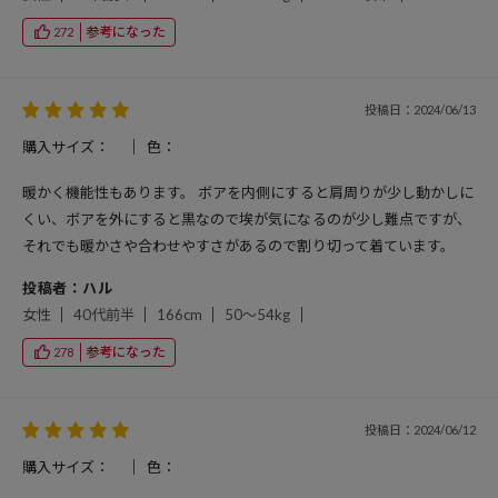
参考になった
272
投稿日：2024/06/13
購入サイズ：
色：
暖かく機能性もあります。 ボアを内側にすると肩周りが少し動かしに
くい、ボアを外にすると黒なので埃が気になるのが少し難点ですが、
それでも暖かさや合わせやすさがあるので割り切って着ています。
投稿者：ハル
女性
40代前半
166cm
50～54kg
参考になった
278
投稿日：2024/06/12
購入サイズ：
色：