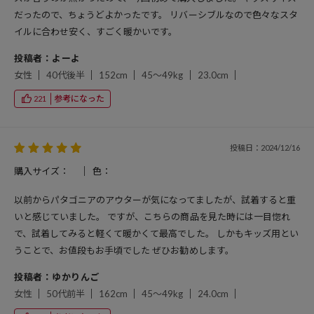
だったので、ちょうどよかったです。 リバーシブルなので色々なスタ
イルに合わせ安く、すごく暖かいです。
投稿者：よーよ
女性
40代後半
152cm
45～49kg
23.0cm
参考になった
221
投稿日：2024/12/16
購入サイズ：
色：
以前からパタゴニアのアウターが気になってましたが、試着すると重
いと感じていました。 ですが、こちらの商品を見た時には一目惚れ
で、試着してみると軽くて暖かくて最高でした。 しかもキッズ用とい
うことで、お値段もお手頃でした ぜひお勧めします。
投稿者：ゆかりんご
女性
50代前半
162cm
45～49kg
24.0cm