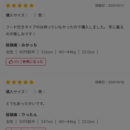
投稿日：2024/05/17
購入サイズ：
色：
フード付きタイプのは持っていなかったので購入しました。 冬に着る
のが楽しみです！
投稿者：みかっち
女性
40代前半
156cm
40～44kg
23.0cm
参考になった
271
投稿日：2024/05/06
購入サイズ：
色：
とてもあったかいです。
投稿者：りったん
女性
50代前半
147cm
40～44kg
22.0cm