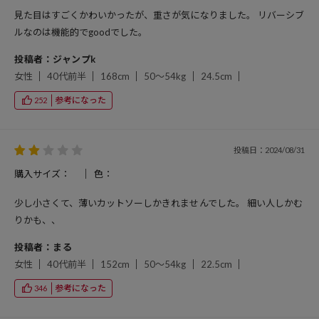
見た目はすごくかわいかったが、重さが気になりました。 リバーシブ
ルなのは機能的でgoodでした。
投稿者：ジャンプk
女性
40代前半
168cm
50～54kg
24.5cm
参考になった
252
投稿日：2024/08/31
購入サイズ：
色：
少し小さくて、薄いカットソーしかきれませんでした。 細い人しかむ
りかも、、
投稿者：まる
女性
40代前半
152cm
50～54kg
22.5cm
参考になった
346