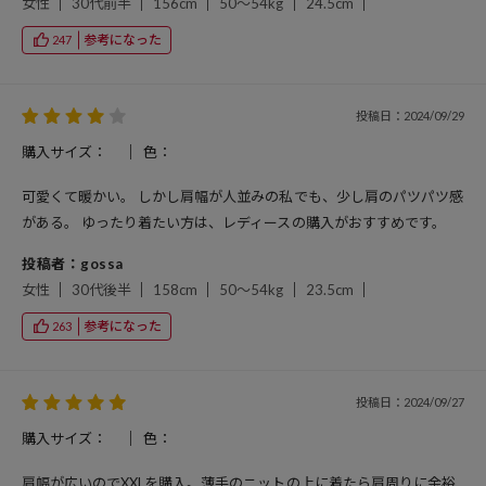
女性
30代前半
156cm
50～54kg
24.5cm
参考になった
247
投稿日：2024/09/29
購入サイズ：
色：
可愛くて暖かい。 しかし肩幅が人並みの私でも、少し肩のパツパツ感
がある。 ゆったり着たい方は、レディースの購入がおすすめです。
投稿者：gossa
女性
30代後半
158cm
50～54kg
23.5cm
参考になった
263
投稿日：2024/09/27
購入サイズ：
色：
肩幅が広いのでXXLを購入。薄手のニットの上に着たら肩周りに余裕