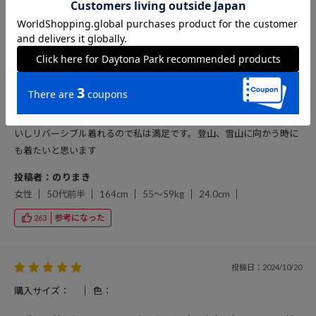
購入サイズ：
色：
綺麗なグリーンでした！丈はお尻半分隠れるくらい。袖はあと2セン
チ欲しかったなぁという感じです。二の腕太めですがキツさはないで
す。中にトレーナーとかは着れないです。日頃着ているレディースの
Mに近い感じ。レビューを見て着れるかなぁ....とすごく悩みました
が、クーポンもありセールでしたので、購入を決めました。色も可愛
いしリバーシブル着れるので私は満足です。登山、雪山に向かう時に
も着たいと思います
投稿者：のりまき
女性
50代前半
164cm
55～59kg
24.0cm
参考になった
263
投稿日：2024/10/20
購入サイズ：
色：