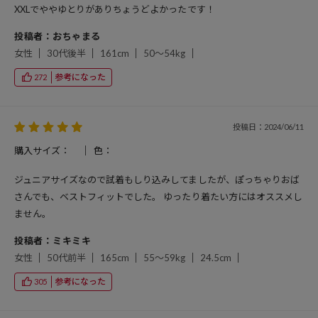
XXLでややゆとりがありちょうどよかったです！
投稿者：おちゃまる
女性
30代後半
161cm
50～54kg
参考になった
272
投稿日：2024/06/11
購入サイズ：
色：
ジュニアサイズなので試着もしり込みしてましたが、ぽっちゃりおば
さんでも、ベストフィットでした。 ゆったり着たい方にはオススメし
ません。
投稿者：ミキミキ
女性
50代前半
165cm
55～59kg
24.5cm
参考になった
305