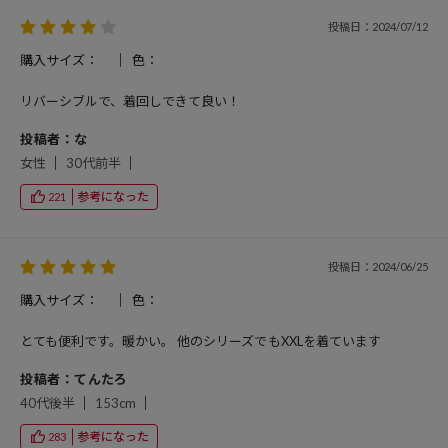
投稿日：2024/07/12
購入サイズ：
色：
リバーシブルで、着回しできて良い！
投稿者：な
女性
30代前半
参考になった
221
投稿日：2024/06/25
購入サイズ：
色：
とても便利です。暖かい。 他のシリーズでもXXLを着ています
投稿者：てんたろ
40代後半
153cm
参考になった
283