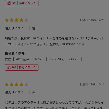
参考になった
303
投稿日：2024/12/28
購入サイズ：
色：
肩幅が広い私には、中のインナーを薄めを選ばないといけません。パ
ーカーにするとごわつきます。 全体的にはかわいいです。
投稿者：赤井
女性
40代前半
162cm
55～59kg
24.0cm
参考になった
182
投稿日：2024/12/16
購入サイズ：
色：
パタゴニアのアウターは以前から欲しかったのですが、 なかなかサイ
ズが合うのが無かったので、今回初めて購入しました。キッズサイズ