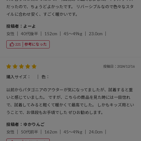
だったので、ちょうどよかったです。 リバーシブルなので色々なスタ
イルに合わせ安く、すごく暖かいです。
投稿者：よーよ
女性
40代後半
152cm
45～49kg
23.0cm
参考になった
221
投稿日：2024/12/16
購入サイズ：
色：
以前からパタゴニアのアウターが気になってましたが、試着すると重
いと感じていました。 ですが、こちらの商品を見た時には一目惚れ
で、試着してみると軽くて暖かくて最高でした。 しかもキッズ用とい
うことで、お値段もお手頃でした ぜひお勧めします。
投稿者：ゆかりんご
女性
50代前半
162cm
45～49kg
24.0cm