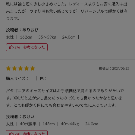
私には袖も短く少し小さめでした。レディースよりもお安く購入は出
来ましたが やはり毛も荒い感じですが リバーシブルで暖かくは有
ります。
投稿者：ありおび
女性
162cm
55～59kg
24.0cm
参考になった
276
投稿日：2024/03/25
購入サイズ：
色：
パタゴニアのキッズサイズはお手頃価格で買えるのでありがたいで
す。XXLだと丈が少し長めだったのでXLでも良かったかなと思いま
す。とても暖かく何にでも合わせやすいので気に入っています。
投稿者：おけい
女性
40代後半
148cm
40～44kg
24.0cm
参考になった
290