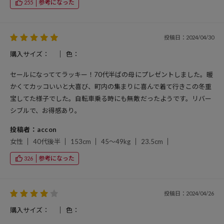
参考になった
255
投稿日：2024/04/30
購入サイズ：
色：
セールになっててラッキー！70代半ばの母にプレゼントしました。暖
かくてカッコいいと大喜び、町内の集まりに喜んで着て行きこの冬重
宝してた様子でした。自転車乗る時にも無敵だったようです。リバー
シブルで、お得感あり。
投稿者：accon
女性
40代後半
153cm
45～49kg
23.5cm
参考になった
326
投稿日：2024/04/26
購入サイズ：
色：