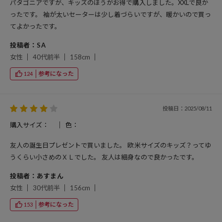
パタゴニアですが、キッズのほうがお得で購入しました。XXLで良か
ったです。 袖が太いセーターは少し着づらいですが、暖かいので買っ
てよかったです。
投稿者：SA
女性
40代前半
158cm
参考になった
124
投稿日：2025/08/11
購入サイズ：
色：
友人の誕生日プレゼントで買いました。 欧米サイズのキッズ？ってゆ
うくらい小さめのＸＬでした。 友人は細身なので良かったです。
投稿者：あすまん
女性
30代前半
156cm
参考になった
153