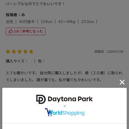
バーシブルなのでとてもいいです！
投稿者：み
女性
40代後半
154cm
45～49kg
23.0cm
参考になった
238
投稿日：2024/11/04
購入サイズ：
色：
とても暖かいです。 自分用に購入しましたが、娘（２０歳）に取られ
てしまいました。 娘が着ても、私が着てもかわいいです。
投稿者：ゆかり
女性
参考になった
286
投稿日：2024/11/03