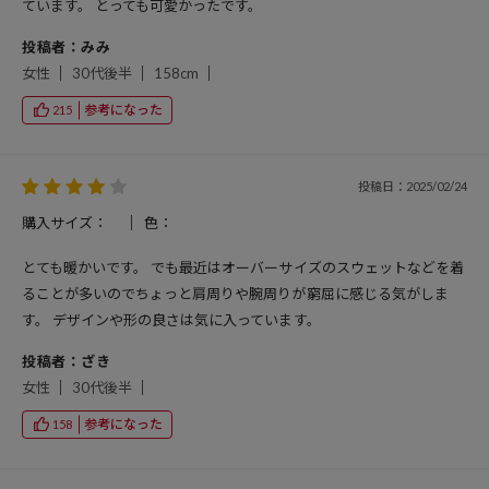
ています。 とっても可愛かったです。
投稿者：みみ
女性
30代後半
158cm
参考になった
215
投稿日：2025/02/24
購入サイズ：
色：
とても暖かいです。 でも最近はオーバーサイズのスウェットなどを着
ることが多いのでちょっと肩周りや腕周りが窮屈に感じる気がしま
す。 デザインや形の良さは気に入っています。
投稿者：ざき
女性
30代後半
参考になった
158