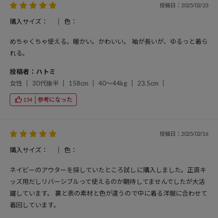
投稿日：2025/02/23
購入サイズ：
色：
めちゃくちゃ使える。暖かい。かわいい。 袖が長いが、ゆるっと着ら
れる。
投稿者：ハトミ
女性
30代後半
158cm
40～44kg
23.5cm
参考になった
154
投稿日：2025/02/16
購入サイズ：
色：
ネイビーのアウターを探していたところ試しに購入しました。正直キ
ッズ用だしリバーシブルって使えるのか期待してませんでしたが大活
躍しています。 裏と表の素材と色が違うので中に着る洋服に合わせて
着回しています。