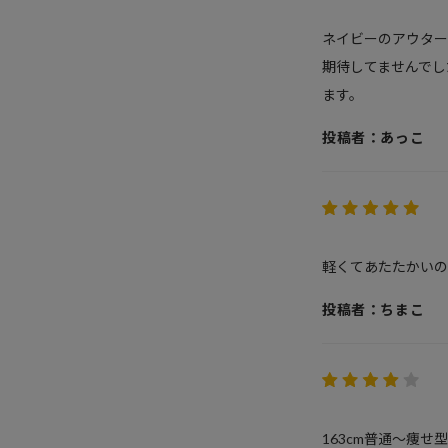
ネイビーのアウタ
期待してませんでし
ます。
投稿者：あっこ
軽くてあたたかいの
投稿者：ちまこ
163cm普通〜痩