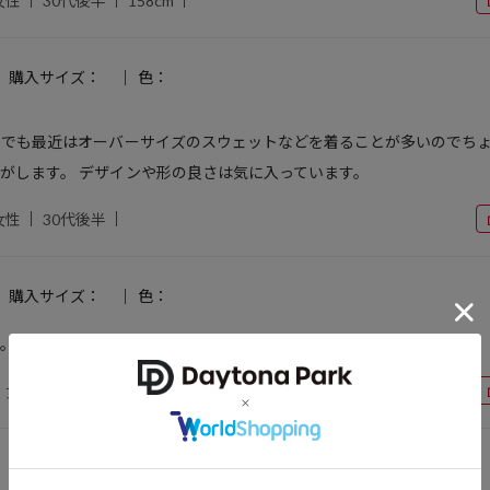
女性
30代後半
158cm
購入サイズ：
色：
 でも最近はオーバーサイズのスウェットなどを着ることが多いのでち
がします。 デザインや形の良さは気に入っています。
女性
30代後半
購入サイズ：
色：
。暖かい。かわいい。 袖が長いが、ゆるっと着られる。
女性
30代後半
158cm
40～44kg
23.5cm
購入サイズ：
色：