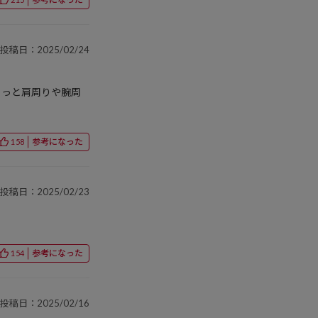
投稿日：2025/02/24
ょっと肩周りや腕周
参考になった
158
投稿日：2025/02/23
参考になった
154
投稿日：2025/02/16