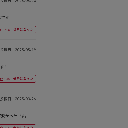
投稿日：2025/05/20
メです！！
参考になった
206
投稿日：2025/05/19
です！
参考になった
135
投稿日：2025/03/26
可愛かったです。
参考になった
215