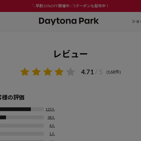
＼早割10%OFF開催中／5クーポンも配布中！
ショ
レビュー
4.71
/ 5
(168件)
客様の評価
125人
38人
4人
1人