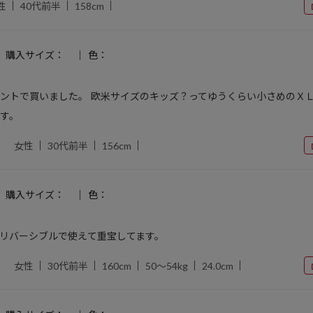
性
40代前半
158cm
購入サイズ：
色：
ントで買いました。 欧米サイズのキッズ？ってゆうくらい小さめのＸＬ
す。
女性
30代前半
156cm
購入サイズ：
色：
リバーシブルで使えて重宝してます。
女性
30代前半
160cm
50～54kg
24.0cm