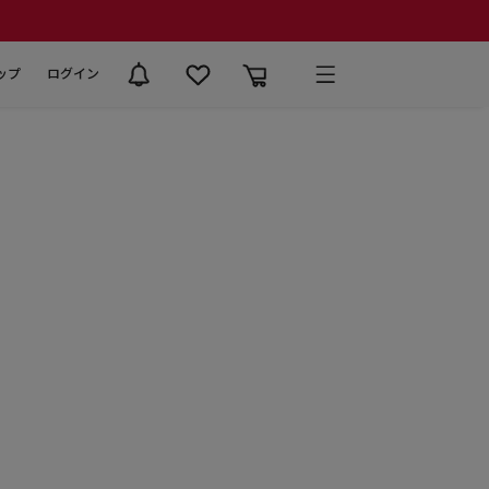
ップ
ログイン