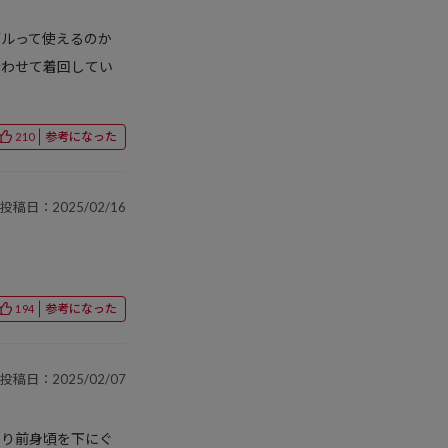
ブルって使えるのか
合わせて着回してい
参考になった
210
投稿日：2025/02/16
参考になった
194
投稿日：2025/02/07
たり前身頃を下にぐ