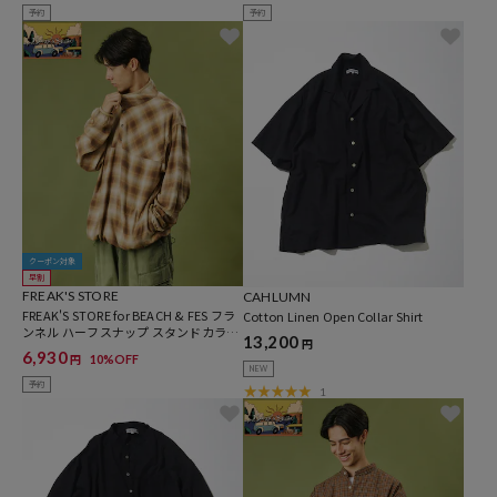
予約
予約
クーポン対象
早割
FREAK'S STORE
CAHLUMN
FREAK'S STORE for BEACH & FES フラ
Cotton Linen Open Collar Shirt
ンネル ハーフスナップ スタンドカラー
13,200
円
POシャツ
6,930
10%OFF
円
NEW
予約
1