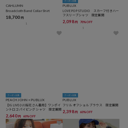
クーポン対象
CAHLUMN
PUBLUX
Broadcloth Band Collar Shirt
LOVE POP STUDIO スカーフ付きハー
フスリーブシャツ 限定展開
18,700
円
2,098
70%OFF
円
1
1
クーポン対象
クーポン対象
PEACH JOHN × PUBLUX
PUBLUX
【IG LIVE小川桜花さん着用】ワンポイ
フリル オフショル ブラウス 限定展開
ントロゴ パイピング シャツ 限定展開
2,398
60%OFF
円
2,640
60%OFF
円