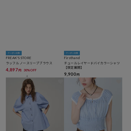
クーポン対象
クーポン対象
FREAK'S STORE
Firsthand
ラッフル ノースリーブブラウス
チュールレイヤードバイカラーシャツ
【限定展開】
4,897
30%OFF
円
9,900
円
4