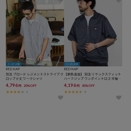
クーポン対象
クーポン対象
RED KAP
RED KAP
別注 ブロード レジメントストライプ ク
【新色追加】 別注 リラックスフィット
ロップド丈 ワークシャツ
ハーフジップ ワンポイントロゴ 半袖ツ
イルワークシャツ
4,796
4,196
20%OFF
30%OFF
円
円
3
9