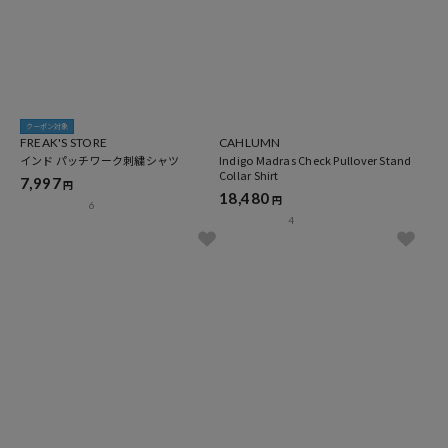
クーポン対象
FREAK'S STORE
CAHLUMN
インド パッチワーク刺繍シャツ
Indigo Madras Check Pullover Stand
Collar Shirt
7,997
円
18,480
円
6
4