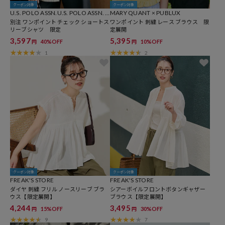
クーポン対象
クーポン対象
U.S. POLO ASSN.U.S. POLO ASSN. ×
MARY QUANT × PUBLUX
PUBLUX
別注 ワンポイント チェック ショートス
ワンポイント 刺繍 レース ブラウス 限
リーブシャツ 限定
定展開
3,597
5,395
40%OFF
10%OFF
円
円
1
2
クーポン対象
クーポン対象
FREAK'S STORE
FREAK'S STORE
ダイヤ 刺繍 フリル ノースリーブ ブラ
シアーボイルフロントボタンギャザー
ウス【限定展開】
ブラウス【限定展開】
4,244
3,495
15%OFF
30%OFF
円
円
9
7