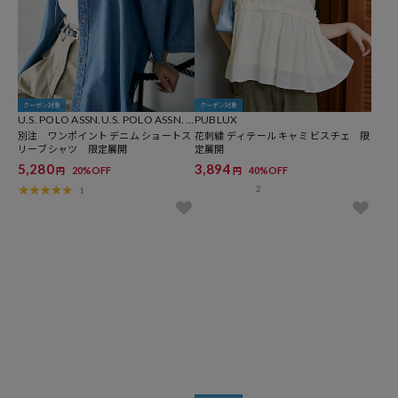
クーポン対象
クーポン対象
U.S. POLO ASSN.U.S. POLO ASSN. ×
PUBLUX
PUBLUX
別注 ワンポイント デニム ショートス
花刺繍 ディテール キャミ ビスチェ 限
リーブシャツ 限定展開
定展開
5,280
3,894
20%OFF
40%OFF
円
円
2
1