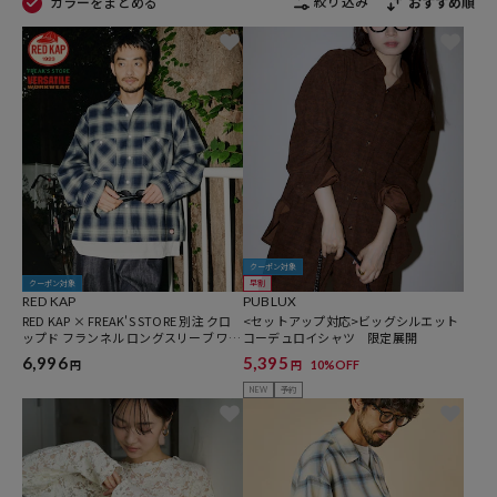
絞り込み
カラーをまとめる
おすすめ順
クーポン対象
クーポン対象
早割
RED KAP
PUBLUX
RED KAP × FREAK'S STORE 別注 クロ
<セットアップ対応>ビッグシルエット
ップド フランネル ロングスリーブ ワー
コーデュロイシャツ 限定展開
クシャツ
6,996
5,395
10%OFF
円
円
NEW
予約