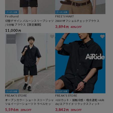
クーポン対象
クーポン対象
Firsthand
FREE'S MART
切替デザイン バルーンスリーブシャツ
2WAYオフショルチェックブラウス
/ 5分袖 ブラウス【限定展開】
3,894
40%OFF
円
11,000
円
クーポン対象
クーポン対象
FREAK'S STORE
FREAK'S STORE
オープンカラー ショートスリーブシャ
<UVカット・接触冷感・吸水速乾>AiRi
ツ＆イージーショーツ トラベルセット
de/エアライド リラックスフィット シ
アップ Fabric by SOLOTEX(R)
ョートスリーブ レギュラーカラー シャ
5,596
3,842
20%OFF
30%OFF
円
円
ツ/ポケッタブル/【限定展開】