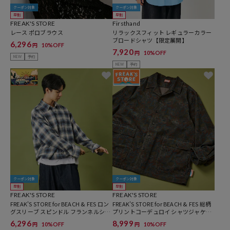
クーポン対象
クーポン対象
早割
早割
FREAK'S STORE
Firsthand
レース ポロブラウス
リラックスフィット レギュラーカラー
ブロードシャツ【限定展開】
6,296
10%OFF
円
7,920
10%OFF
円
NEW
予約
NEW
予約
クーポン対象
クーポン対象
早割
早割
FREAK'S STORE
FREAK'S STORE
FREAK'S STORE for BEACH & FES ロン
FREAK'S STORE for BEACH & FES 総柄
グスリーブ スピンドル フランネルシャ
プリントコーデュロイ シャツジャケッ
ツ
ト [セットアップ対応]
6,296
8,999
10%OFF
10%OFF
円
円