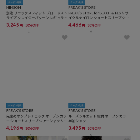
クーポン対象
クーポン対象
HINSON
FREAK'S STORE
別注 リラックスフィット ブロードスト
FREAK'S STORE for BEACH & FES リサ
ライプ クレイジーパターン レギュラー
イクルナイロン ショートスリーブシャ
カラー ショートスリーブシャツ
ツ
3,245
4,466
50%OFF
30%OFF
円
円
1
9
クーポン対象
クーポン対象
FREAK'S STORE
FREAK'S STORE
先染めオンブレチェック オープンカラ
ルーズシルエット 総柄 オープンカラー
ー ショートスリーブ シアーシャツ リラ
半袖シャツ
ックスフィット
4,196
3,495
30%OFF
30%OFF
円
円
15
6