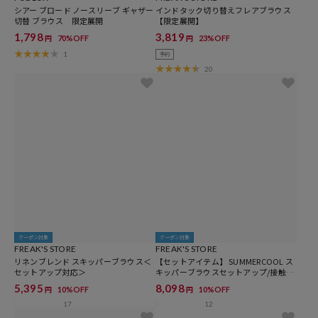
シアー ブロード ノースリーブ ギャザー
インドタック切り替えフレアブラウス
切替 ブラウス 限定展開
【限定展開】
1,798
3,819
70%OFF
23%OFF
円
円
1
予約
20
クーポン対象
クーポン対象
FREAK'S STORE
FREAK'S STORE
リネンブレンド スキッパーブラウス＜
【セットアイテム】 SUMMERCOOL ス
セットアップ対応＞
キッパーブラウスセットアップ/接触冷
感
5,395
8,098
10%OFF
10%OFF
円
円
17
12