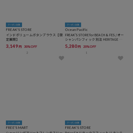
クーポン対象
クーポン対象
FREAK'S STORE
Ocean Pacific
インドボリュームボタンブラウス【限
FREAK'S STORE for BEACH & FES / オー
定展開】
シャンパシフィック 別注 HERITAGE AL
OHA SHIRT
3,149
5,280
30%OFF
20%OFF
円
円
2
1
クーポン対象
クーポン対象
FREE'S MART
FREAK'S STORE