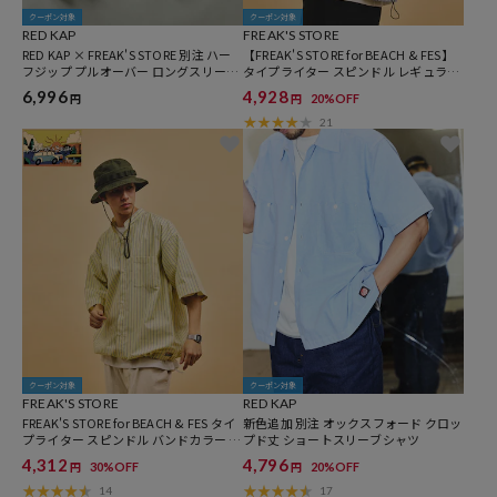
クーポン対象
クーポン対象
RED KAP
FREAK'S STORE
RED KAP × FREAK'S STORE 別注 ハー
【FREAK'S STORE for BEACH & FES】
フジップ プルオーバー ロングスリーブ
タイプライター スピンドル レギュラー
シャツ
カラー ショートスリーブシャツ
6,996
4,928
20%OFF
円
円
21
クーポン対象
クーポン対象
FREAK'S STORE
RED KAP
FREAK'S STORE for BEACH & FES タイ
新色追加 別注 オックスフォード クロッ
プライター スピンドル バンドカラー ス
プド丈 ショートスリーブシャツ
トライプ ショートスリーブシャツ
4,312
4,796
30%OFF
20%OFF
円
円
14
17