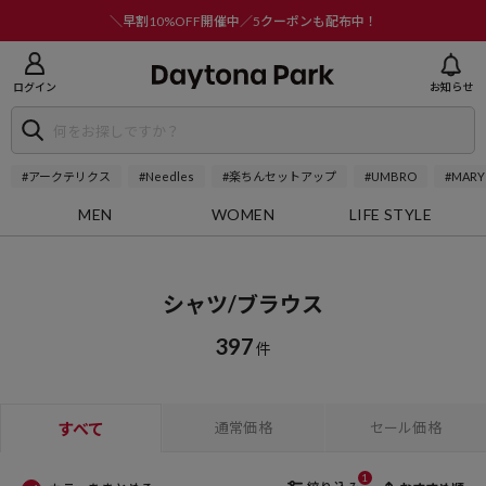
ニューを閉じる
＼早割10%OFF開催中／5クーポンも配布中！
ログイン
お知らせ
#アークテリクス
#Needles
#楽ちんセットアップ
#UMBRO
#MARY
MEN
WOMEN
LIFE STYLE
シャツ/ブラウス
397
件
すべて
通常価格
セール価格
1