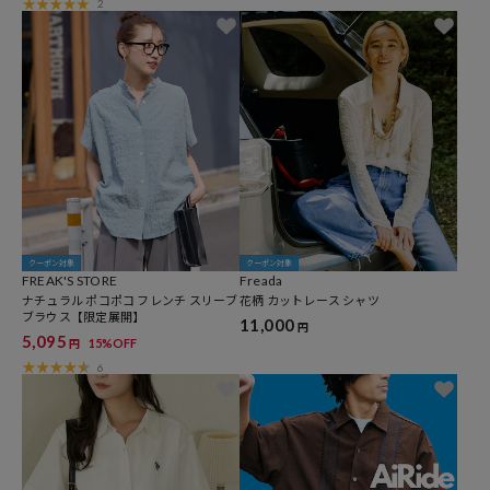
2
クーポン対象
クーポン対象
FREAK'S STORE
Freada
ナチュラル ポコポコ フレンチ スリーブ
花柄 カットレース シャツ
ブラウス【限定展開】
11,000
円
5,095
15%OFF
円
6