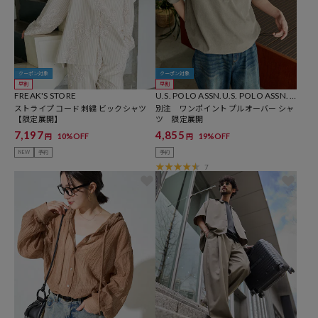
クーポン対象
クーポン対象
早割
早割
FREAK'S STORE
U.S. POLO ASSN.U.S. POLO ASSN. ×
ストライプ コード 刺繍 ビックシャツ
PUBLUX
別注 ワンポイント プルオーバー シャ
【限定展開】
ツ 限定展開
7,197
4,855
10%OFF
19%OFF
円
円
NEW
予約
予約
7