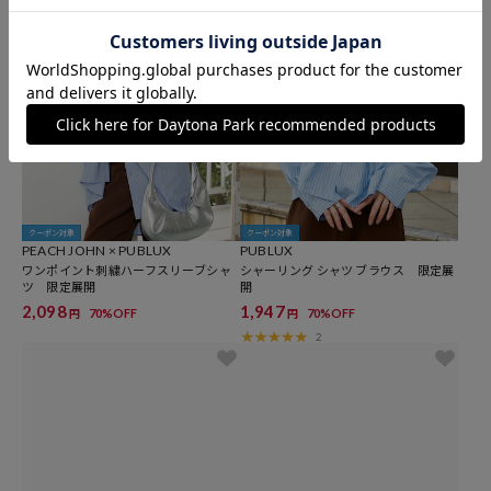
クーポン対象
クーポン対象
PEACH JOHN × PUBLUX
PUBLUX
ワンポイント刺繍ハーフスリーブシャ
シャーリング シャツ ブラウス 限定展
ツ 限定展開
開
2,098
1,947
70%OFF
70%OFF
円
円
2