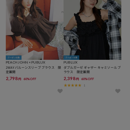
クーポン対象
クーポン対象
PEACH JOHN × PUBLUX
PUBLUX
2WAY バルーンスリーブ ブラウス 限
ダブルガーゼ ギャザー キャミソール ブ
定展開
ラウス 限定展開
2,798
2,398
60%OFF
60%OFF
円
円
1