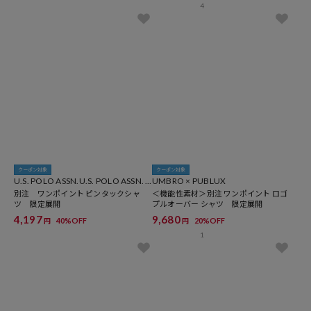
4
クーポン対象
クーポン対象
U.S. POLO ASSN.U.S. POLO ASSN. ×
UMBRO × PUBLUX
PUBLUX
別注 ワンポイント ピンタックシャ
＜機能性素材＞別注 ワンポイント ロゴ
ツ 限定展開
プルオーバー シャツ 限定展開
4,197
9,680
40%OFF
20%OFF
円
円
1