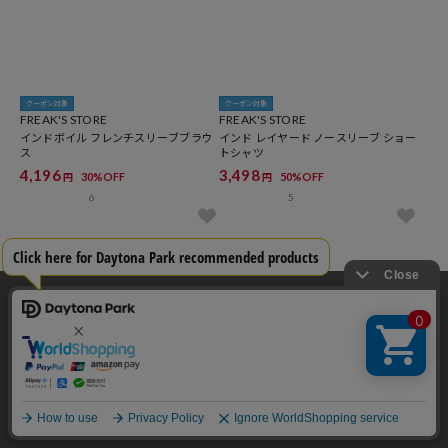
クーポン対象
クーポン対象
FREAK'S STORE
FREAK'S STORE
インドボイル フレンチスリーブブラウ
インド レイヤード ノースリーブ ショー
ス
トシャツ
4,196
3,498
30%OFF
50%OFF
円
円
6
5
当サイトでは利用体験の向上およびコンテンツの最適な提供、トラフィック
の分析を目的としてCookieを使用しています。
サイトの閲覧を継続された場合、Cookieの利用に同意したことものといたし
ます。
詳細については
プライバシーポリシー
をご確認ください。
承諾する
メニュー
スタイリング
探す
お気に入り
カート