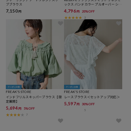
シャーリングアソートフレンチスリー
Relax Fit リラックスフィット リネンミ
ブブラウス
ックス バンドカラー プルオーバー シャ
ツ 【限定展開】
7,150
4,796
20%OFF
円
円
3
クーポン対象
クーポン対象
FREAK'S STORE
FREAK'S STORE
インドフリルスキッパーブラウス【限
レースブラウス＜セットアップ対応＞
定展開】
5,597
30%OFF
円
5,694
5%OFF
円
5
7