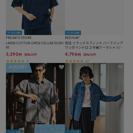
クーポン対象
クーポン対象
FREAK'S STORE
RED KAP
LINEN COTTON OPEN COLLAR SS SHI
別注 リラックスフィット ハーフジップ
RT
ワンポイントロゴ 半袖ワークシャツ/チ
ェック
5,390
4,796
30%OFF
20%OFF
円
円
9
27
クーポン対象
クーポン対象