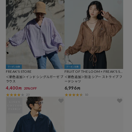
クーポン対象
クーポン対象
FREAK'S STORE
FRUIT OF THE LOOM × FREAK'S ST
＜新色追加＞インド シングルガーゼ ブ
ORE
＜新色追加＞別注 シアー ストライプ フ
ラウス
ードシャツ
4,400
6,996
20%OFF
円
円
23
10