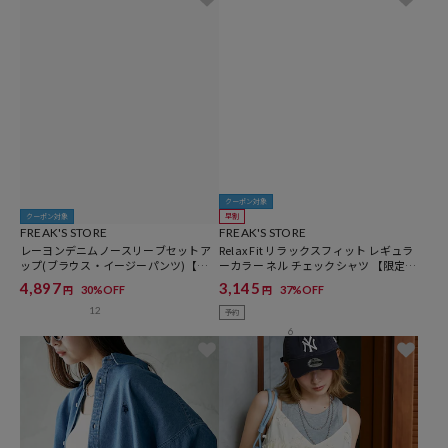
クーポン対象
クーポン対象
早割
FREAK'S STORE
FREAK'S STORE
レーヨンデニムノースリーブセットア
Relax Fit リラックスフィット レギュラ
ップ(ブラウス・イージーパンツ)【限
ーカラー ネル チェックシャツ 【限定展
定展開】
開】
4,897
3,145
30%OFF
37%OFF
円
円
12
予約
6