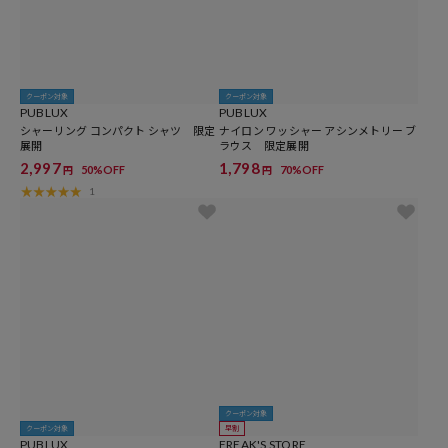
クーポン対象
クーポン対象
PUBLUX
PUBLUX
シャーリング コンパクト シャツ 限定
ナイロン ワッシャー アシンメトリー ブ
展開
ラウス 限定展開
2,997
1,798
50%OFF
70%OFF
円
円
1
クーポン対象
クーポン対象
早割
PUBLUX
FREAK'S STORE