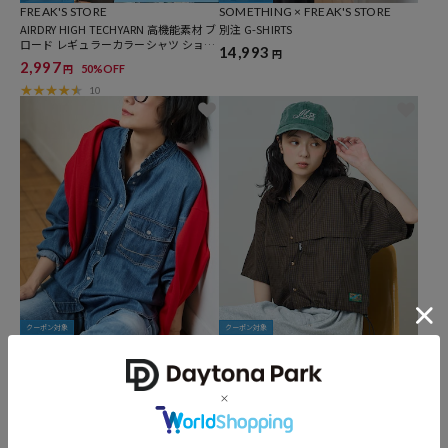
FREAK'S STORE
SOMETHING × FREAK'S STORE
AIRDRY HIGH TECHYARN 高機能素材 ブ
別注 G-SHIRTS
ロード レギュラーカラーシャツ ショー
14,993
円
トスリーブ 吸水速乾
2,997
50%OFF
円
10
クーポン対象
クーポン対象
SOMETHING × FREAK'S STORE
Foxfire × FREAK'S STORE
別注 FRILL COLLAR DENIM SHIRTS
＜新色追加＞別注 フィッシングポケッ
ト ショートスリーブシャツ
12,980
円
5,596
20%OFF
円
16