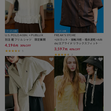
クーポン対象
クーポン対象
U.S. POLO ASSN. × PUBLUX
FREAK'S STORE
別注 裾 フリル シャツ 限定展開
<UVカット・接触冷感・吸水速乾>AiRi
de/エアライド リラックスフィット キ
4,196
30%OFF
円
ューバシャツ/ポケッタブル【限定展
3,597
40%OFF
円
開】
5
2