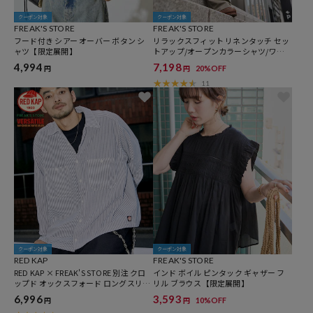
クーポン対象
クーポン対象
FREAK'S STORE
FREAK'S STORE
フード付き シアー オーバー ボタン シ
リラックスフィット リネンタッチ セッ
ャツ【限定展開】
トアップ/オープンカラーシャツ/ワイ
ドスラックス 【限定展開】
4,994
7,198
20%OFF
円
円
11
クーポン対象
クーポン対象
RED KAP
FREAK'S STORE
RED KAP × FREAK'S STORE 別注 クロ
インド ボイル ピンタック ギャザー フ
ップド オックスフォード ロングスリー
リル ブラウス【限定展開】
ブ ワークシャツ
6,996
3,593
10%OFF
円
円