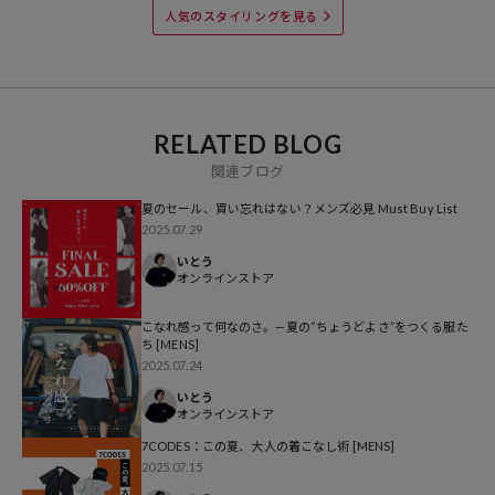
人気のスタイリングを見る
※着用、お取り扱いの際は、商品についている品質表示とアテンショ
ンタグを必ずご確認下さい。
※こちらの商品はオンラインストア及び一部店舗での限定展開となり
RELATED BLOG
ます。
関連ブログ
夏のセール、買い忘れはない？メンズ必見 Must Buy List
2025.07.29
参考価格
いとう
5,995
円（2025年4月30日時点）
オンラインストア
※「参考価格」とは、Daytona Parkにおける対象商品の通常販売（先
行予約・先行割引は含まれません）開始時点の価格です。
こなれ感って何なのさ。—夏の“ちょうどよさ”をつくる服た
ち [MENS]
2025.07.24
ブランド説明
いとう
オンラインストア
7CODES：この夏、大人の着こなし術 [MENS]
2025.07.15