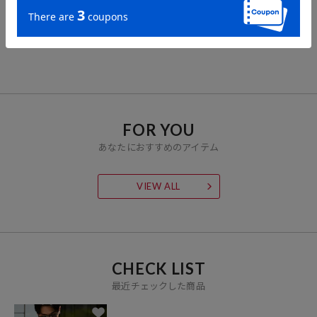
AiRide/エアライド リラッ
クスフィット ショートス
リーブ ラグラン プルオー
2,996
40%OFF
円
バートップ 【限定展開】
FOR YOU
あなたにおすすめのアイテム
VIEW ALL
CHECK LIST
最近チェックした商品