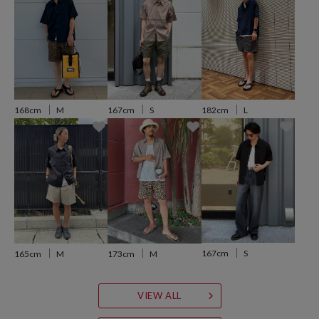
おすすめコーディネート
シンプルなデザインと適度な緩さを活かしたスタイリングがおすすめ
です。
セットでの着用だけでなく単体ずつでも様々なコーデに対応できま
す。
合わせるボトムもアメカジ定番のデニムやカーゴパンツから、スラッ
167cm
S
168cm
M
182cm
L
クスと合わせたきれいめなスタイルにも対応できます。
※こちらの商品は、弊社管理上のカラーを表記しております為、タグ
のカラー表記と異なる記載となっております。
【サイト表記：タグ表記】
ベージュ：グレージュ
167cm
S
165cm
M
173cm
M
※掲載画像の商品の色味は、屋外や屋内の光の照射や角度により実物
と色味が異なる場合がございます。
VIEW ALL
また表示のサイズ感と実物は若干異なる場合もございますので、予め
ご了承ください。