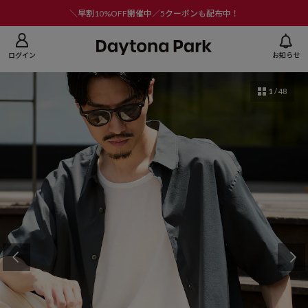
ニューを閉じる
＼早割10%OFF開催中／5クーポンも配布中！
ログイン
お知らせ
1
/
48