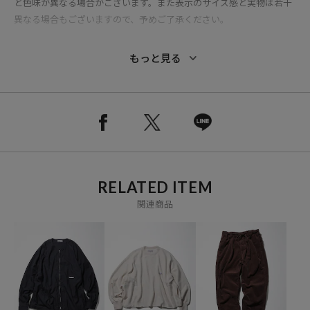
と色味が異なる場合がございます。また表示のサイズ感と実物は若干
異なる場合もございますので、予めご了承ください。
※着用、お取り扱いの際は、商品についている品質表示とアテンショ
もっと見る
ンタグを必ずご確認下さい。
ブランド説明
【CAHLUMN/カウラム】
ロンドンのMONOCLE やPOPEYE、AH.Hなど数々のファッションメデ
ィアでスタイリスト／ファッションディレクターとして活動してき
RELATED ITEM
た、長谷川昭雄による服と雑誌。
関連商品