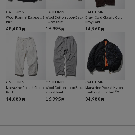
CAHLUMN
CAHLUMN
CAHLUMN
Wool Flannel Baseball S
Wool Cotton Loop Back
Draw Cord Classic Cord
hirt
Sweatshirt
uroy Pant
48,400
16,995
14,960
円
円
円
CAHLUMN
CAHLUMN
CAHLUMN
Magazine Pocket Chino
Wool Cotton Loop Back
Magazine Pocket Nylon
Pant
Sweat Pant
Twill Flight Jacket “MA-
1”
14,080
16,995
34,980
円
円
円