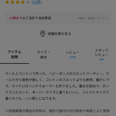
(15件)
13時まで
のご注文で当日発送
お届け・配送について
店舗在庫を見る
スタッフ
アイテム
サイズ・
レビュー
レビュー
説明
素材
(15件)
(1件)
ウールとコットンで作った、ヘビーオンスのスエットフーディー。ウ
ールだから発色が美しく、コットンのスエットよりも断然、暖かいで
す。サイドにはハンドウォーマーも作りました。着丈は短めで、ボッ
クスシルエット。オーバーサイズに着てもいいし、ジャストサイズで
着てみても、いい感じになります。
※掲載画像の商品の色味は、屋外や屋内の光の照射や角度により実物