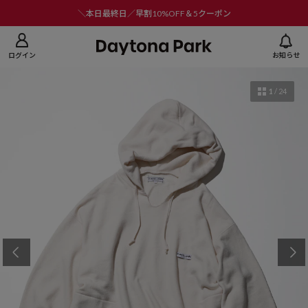
ニューを閉じる
＼本日最終日／早割10%OFF＆5クーポン
ログイン
お知らせ
1
/
24