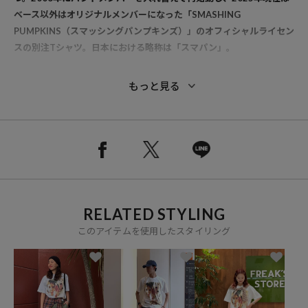
ベース以外はオリジナルメンバーになった「SMASHING
PUMPKINS（スマッシングパンプキンズ）」のオフィシャルライセン
スの別注Tシャツ。日本における略称は「スマパン」。
90年代当時のビッグプリントを再現。こちらは93年にリリースされた
もっと見る
セカンドアルバム「Siamese Dream（サイアミーズ・ドリーム）」の
ジャケ写のアザーカットをフロントに使用し、バックにはROCK
INVASION '93のツアープリントが施されている。
ボディにも徹底的にこだわり、25mm幅のネックリブ、裾と袖は熟練
の技術を要する天地引き仕上げ（別名ブラインドステッチやシングル
とも呼ぶ）、ネックリブとアームを繋ぐ縫製も全てシングルロックで
RELATED STYLING
仕上げ、90年代当時のボディを見事に再現（ちなみに現行のTシャツ
の殆どは袖も裾もネックとアームを繋ぐ縫製もダブルステッチになっ
このアイテムを使用したスタイリング
ている）。100%アメリカンコットンで編み立てられた6.2オンス生地
は米国製でもちろん丸胴仕様。それを日本で縫製・プリントしている
特別な1枚。