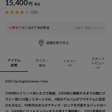
15,400
円
税込
(3件)
13時まで
のご注文で当日発送
お届け・配送について
店舗在庫を見る
スタッフ
アイテム
サイズ・
レビュー
レビュー
説明
素材
(3件)
(3件)
2025 Spring&Summer item
1988年にイリノイ州シカゴで結成。2000年に解散するまでの間にグ
ラミー賞に10度ノミネートされ、4枚のアルバムがプラチナムに認定
されるなど、90年代のオルタナティヴ・ロックを代表するバンドの一
つ。2006年にバンドメンバーを入れ替えて再始動し、2025年現在は