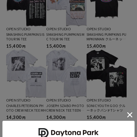
ブランド説明
OPEN STUDIO
OPEN STUDIO
OPEN STUDIO
SMASHING PUMPKINS IS
SMASHING PUMPKINS M
SMASHING PUMPKINS PU
TOUR 96 TEE
C TOUR 96 TEE
MPKINMAN クルーネック
バンドTシャツ
15,400
15,400
15,400
円
円
円
OPEN STUDIO
OPEN STUDIO
OPEN STUDIO
CHARLES PETERSON PH
JOSEPH SZABO PHOTO
SONIC YOUTH GOO クル
OTO CREW NECK TEE MH
CREW NECK TEE TEENAG
ーネックバンドTシャツ
E
14,300
14,300
15,400
円
円
円