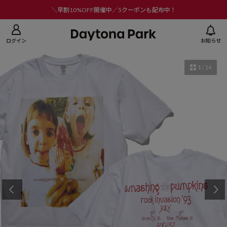
ニューを閉じる
＼早割10%OFF開催中／5クーポンも配布中！
ログイン
お知らせ
1
/
14