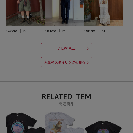
生地：アメリカ製
縫製・プリント：日本製
184cm
M
162cm
M
158cm
M
※こちらの商品は90年代の古着のバンドTシャツのような雰囲気や風
VIEW ALL
合いを出すために、昔ながらの素材と生産方法で生地を作り、縫製を
し製品化をしています。その後洗いや染め加工により製品自体の縮率
人気のスタイリングを見る
が高く、サイズスペックに多少の差異が御座います事をご理解いただ
きますようお願い申し上げます。
※掲載画像の商品の色味は、屋外や屋内の光の照射や角度により実物
と色味が異なる場合がございます。また表示のサイズ感と実物は若干
RELATED ITEM
異なる場合もございますので、予めご了承ください。
関連商品
※着用、お取り扱いの際は、商品についている品質表示とアテンショ
ンタグを必ずご確認下さい。