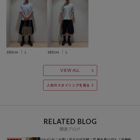
どのアクティブシーンから日常使いまで幅広く対応できる一着です。
■Insect Shield (インセクトシールド)
インセクトシールドは、繊維に虫除け加工を施した技術で、履くだけ
で不快な害虫から身を守ることができるので、虫よけスプレーなどを
付ける手間が省けます。
無色無臭の防虫成分が害虫から守ってくれるバリア機能の正体は、米
183cm
L
183cm
L
国環境保護庁(EPA)にも認められた無色無臭の防虫成分「ペルメトリ
ン」。このシールド加工は洗濯耐久性にも優れているので、70回洗濯
VIEW ALL
しても虫よけ効果は持続できます。
人気のスタイリングを見る
※こちらの商品は、弊社管理上のカラーを表記しております為、タグ
のカラー表記と異なる記載となっております。
【サイト表記：タグ表記】
ホワイト：ホワイト
RELATED BLOG
ライトグレー：アッシュグレー
関連ブログ
チャコールグレー：チャコール
[SALE] 今こそ買い足すのが正解！猛暑を乗り切る「高機能