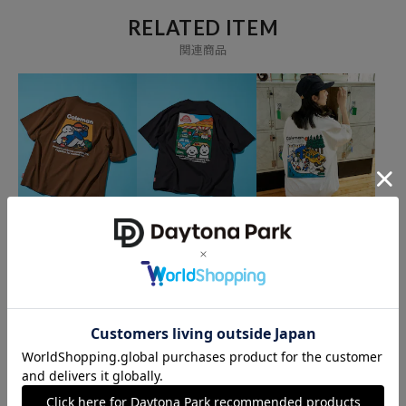
けでなく、質の良いものを手の届く価格で提供するアウトドアグッズ
RELATED ITEM
ブランド。
関連商品
「家族」「仲間」「自然」が触れあうことで生まれる心のつながりを
大切にするというビジョンを掲げ、子供への自然体験の機会、災害支
援や防災サポート、環境に対する取り組みにも力を注いでいます。
Coleman
Coleman
Coleman
Coleman×matsui×FRE
Coleman×matsui×FRE
Coleman×matsui×FRE
AK'S STORE 別注 バック
AK'S STORE 別注 バック
AK'S STORE 別注 バック
プリント クルーネックT
プリント クルーネックT
プリント クルーネックT
4,196
4,196
4,735
30%OFF
30%OFF
21%OFF
円
円
円
シャツ/Hug
シャツ/Camping Joy
シャツ/Lake Side