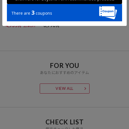
Coleman
Coleman
CAHLUMN
Coleman×matsui×FRE
Coleman 別注 WALKER 1
2-Pack Reversible Tee
AK'S STORE 別注 バック
5 FS26
6,600
円
プリント クルーネックT
4,735
6,996
21%OFF
円
円
シャツ/Rocky Camping
FOR YOU
あなたにおすすめのアイテム
VIEW ALL
CHECK LIST
最近チェックした商品