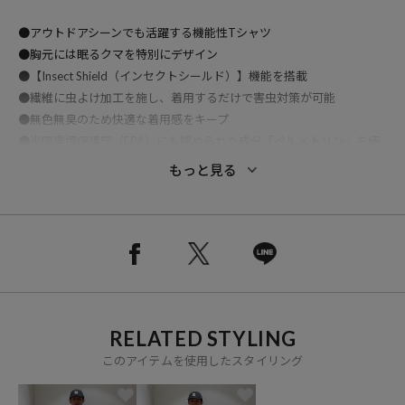
●アウトドアシーンでも活躍する機能性Tシャツ
●胸元には眠るクマを特別にデザイン
●【Insect Shield（インセクトシールド）】機能を搭載
●繊維に虫よけ加工を施し、着用するだけで害虫対策が可能
●無色無臭のため快適な着用感をキープ
●米国環境保護庁（EPA）にも認められた成分「ペルメトリン」を使
用
もっと見る
●洗濯耐久性にも優れており、約70回の洗濯でも効果が持続
●裾のドローコード仕様でシルエットの調整が可能
●絞ることでスタイリングに変化をつけられるデザイン
●適度にゆとりのあるリラックスシルエット
●タウンユースからアウトドアまで幅広く対応
おすすめコーディネート
RELATED STYLING
ナイロンパンツやショーツと合わせたアウトドアスタイルはもちろ
ん、デニムやカーゴパンツと合わせたタウンユースにもおすすめ。裾
このアイテムを使用したスタイリング
のドローコードを絞ることでシルエットに変化をつけることができ、
スタイリングのアクセントとしても活躍します。キャンプやフェスな