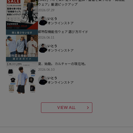
グリーン：セージ
ウェア」厳選ピックアップ
2026.07.29
※掲載画像の商品の色味は、屋外や屋内の光の照射や角度により実物
いとう
と色味が異なる場合がございます。また表示のサイズ感と実物は若干
オンラインストア
異なる場合もございますので、予めご了承ください。
都市型機能性ウェア 選び方ガイド
2026.06.11
※着用、お取り扱いの際は、商品についている品質表示とアテンショ
いとう
オンラインストア
ンタグを必ずご確認下さい。
夏、始動。カルチャーの現在地。
2026.06.10
参考価格
いとう
オンラインストア
4,994
円（2026年5月7日時点）
※「参考価格」とは、Daytona Parkにおける対象商品の通常販売（先
行予約・先行割引は含まれません）開始時点の価格です。
VIEW ALL
ブランド説明
【Coleman/コールマン】
常にアウトドアユーザーが満足するアイテムを生み出し続けているだ