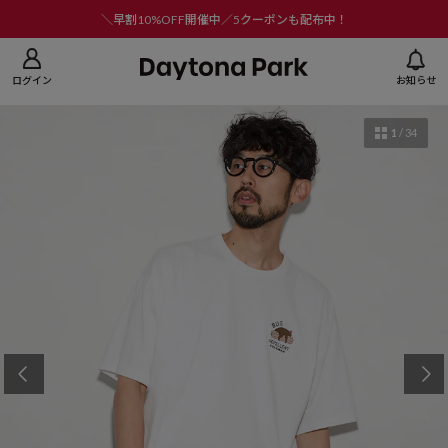
ニューを閉じる
＼早割10%OFF開催中／5クーポンも配布中！
ログイン
お知らせ
1
/
34