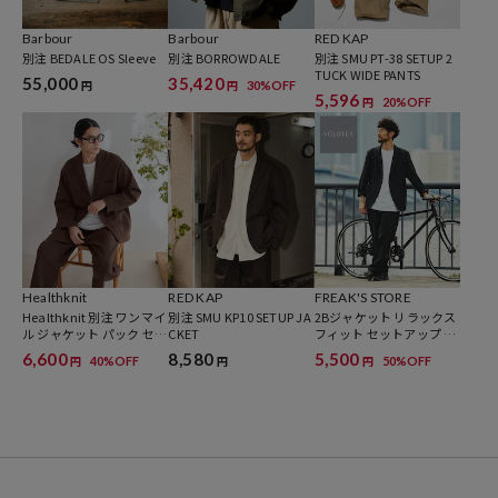
越えたサンダルとして新たな価値を求めるユーザーの心を掴み、現在
Barbour
Barbour
RED KAP
では機能、ファッション、 環境への配慮を融合したハイブリットライ
別注 BEDALE OS Sleeve
別注 BORROWDALE
別注 SMU PT-38 SETUP 2
TUCK WIDE PANTS
フへ向け斬新な商品開発を創造し続けています。
55,000
35,420
30%OFF
円
円
5,596
20%OFF
円
Healthknit
RED KAP
FREAK'S STORE
Healthknit 別注 ワンマイ
別注 SMU KP10 SETUP JA
2Bジャケット リラックス
ル ジャケット パック セッ
CKET
フィット セットアップ Fa
トアップ ポンチ素材 【ユ
bric by SOLOTEX(R)/ イー
6,600
8,580
5,500
40%OFF
50%OFF
円
円
円
ニセックス対応】
ジーパンツ テーラードジ
ャケット