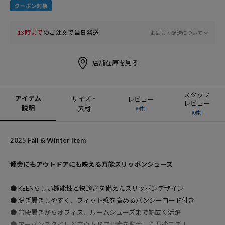
13時まで
のご注文で当日発送
お届け・配送について
店舗在庫を見る
スタッフ
アイテム
サイズ・
レビュー
レビュー
説明
素材
(0件)
(0件)
2025 Fall & Winter Item
都会にもアウトドアにも映える万能スリッポンシューズ
● KEENらしい機能性と快適さを備えたスリッポンデザイン
● 脱ぎ履きしやすく、フィット感を高めるバンジーコード付き
● 普段履きからオフィス、ルームシューズまで幅広く活躍
● アーバンスタイルとアウトドア要素を融合した万能モデル