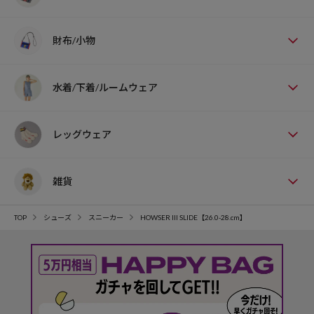
財布/小物
水着/下着/ルームウェア
レッグウェア
雑貨
TOP
シューズ
スニーカー
HOWSER III SLIDE【26.0-28.cm】