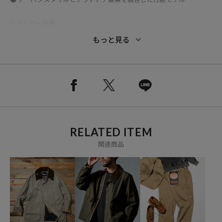
※メーカー品番
ブラック：1031047
もっと見る
ブラウン：1029443
※掲載画像の商品のお色味につきましては、屋外や屋内の光の照射や
角度により実物と色味が異なる場合がございます。
※着用、お取り扱いの際は、商品についている品質表示とアテンショ
ンタグを必ずご確認下さい。
RELATED ITEM
関連商品
ブランド説明
【KEEN / キーン】
2003年、オレゴン州ポートランドで誕生したKEEN
創設者ローリー･ファーストは”サンダルはつま先を守ることができる
だろうか”という新しい観点でアウトドアの常識を見直すようになりま
した。 こうして開発された創業モデル「NEWPORT」を筆頭に、靴を