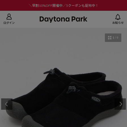
ニューを閉じる
＼早割10%OFF開催中／5クーポンも配布中！
ログイン
お知らせ
1
/
9