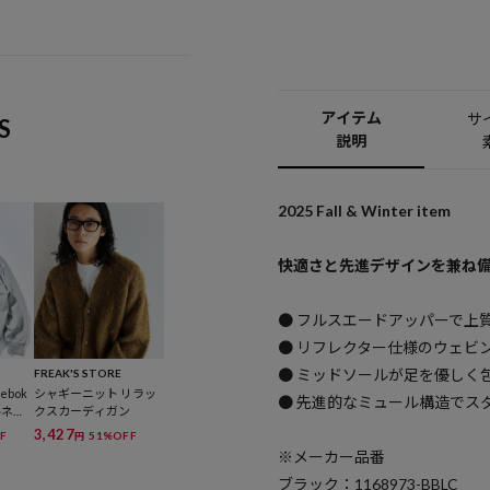
アイテム
サ
S
説明
2025 Fall & Winter item
快適さと先進デザインを兼ね備えた
● フルスエードアッパーで上
● リフレクター仕様のウェビ
● ミッドソールが足を優しく
FREAK'S STORE
eebok
シャギーニット リラッ
● 先進的なミュール構造でス
ルネー
クスカーディガン
ビーウ
3,427
F
51%OFF
円
プ フ
※メーカー品番
ブラック：1168973-BBLC