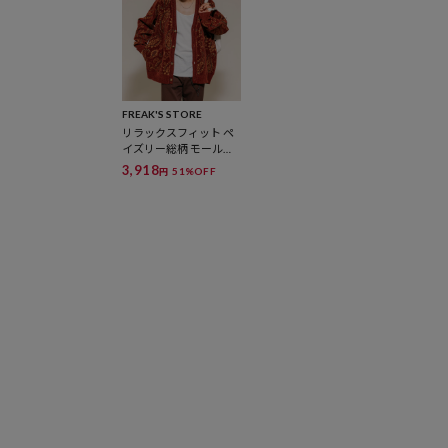
FREAK'S STORE
リラックスフィット ペ
イズリー総柄 モール糸
ニットカーディガン
3,918
51%OFF
円