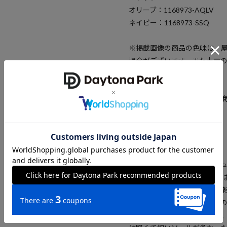
オリーブ：1168973-AQLV
ネイビー：1168973-SSQ
※掲載画像の商品の色味は、
場合がございます。また表示
予めご了承ください。
※着用、お取り扱いの際は、
確認下さい。
ブランド説明
【HOKA / ホカ】 ジャン・
2009年にフランスで設立さ
ずの下りを苦痛に感じたり、
い！という思いからシューズの
出場した際（彼自身も出場し、