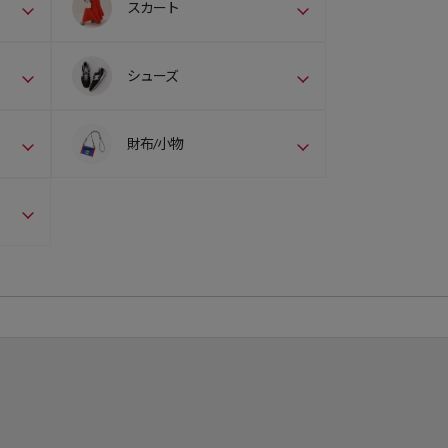
スカート
シューズ
財布/小物