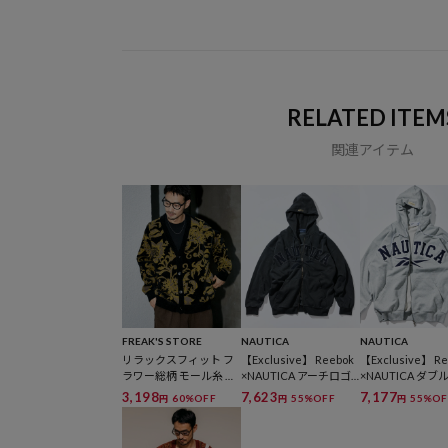
RELATED ITEM
関連アイテム
FREAK'S STORE
NAUTICA
NAUTICA
リラックスフィット フ
【Exclusive】 Reebok
【Exclusive】 R
ラワー総柄 モール糸 ニ
×NAUTICA アーチロゴ
×NAUTICA ダブ
ットカーディガン
ピグメント ヘビーウェ
ム アーチロゴ ヘ
3,198
7,623
7,177
60%OFF
55%OFF
55%OF
円
円
円
イト ジップアップ フー
ェイト ジップアッ
ディー
ーディー