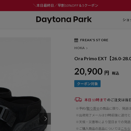
＼本日最終日／早割10%OFF＆5クーポン
ショ
FREAK'S STORE
Play
HOKA
Video
Ora Primo EXT【26.0-28
20,900
円
税込
本日13時まで
のご注文は当
※予約/
取り寄せ
の商品に限り、発送
※出荷完了メールは19時前後に送付
※天候・災害等により翌日までの発送
※ご購入商品の返品については
こちら