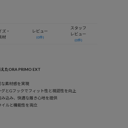
スタッフ
イズ・
レビュー
レビュー
素材
(0件)
(0件)
ORA PRIMO EXT
質な素材感を実現
ングとGフックでフィット性と視認性を向上
包み込み、快適な履き心地を提供
タイルと機能性を両立