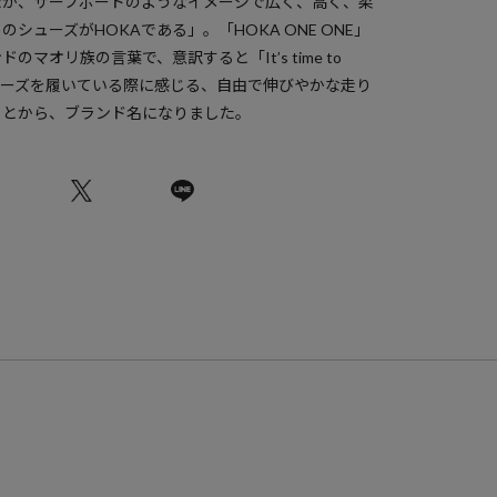
たが、サーフボードのようなイメージで広く、高く、柔
シューズがHOKAである」。「HOKA ONE ONE」
マオリ族の言葉で、意訳すると「It’s time to
Eのシューズを履いている際に感じる、自由で伸びやかな走り
ことから、ブランド名になりました。