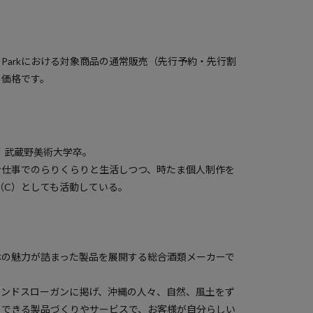
）
a Parkにおける対象商品の通常販売（先行予約・先行割
の価格です。
れ。武蔵野美術大学卒。
ン仕事でのらりくらりと生活しつつ、時たま個人制作を
NS（C）としても活動している。
はの魅力が詰まった製品を展開する総合酒類メーカーで
ランドスローガンに掲げ、沖縄の人々、自然、風土をず
らできる製品づくりやサービスで、お客様が自分らしい