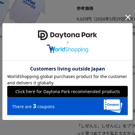
参考価格
4,620
円（2026年5月29日時点
※「参考価格」とは、Dayton
FREAK'S STORE
引は含まれません）開始時点
RION
別注 ORION LOGO TEE
4,950
円
ブランド説明
【吉田雅崇 】
1988年福島県須賀川市生ま
グラフィックを中心にデザイ
行う。また、SUEKKO LIO
Instagram ＠mzabc
【オリオンビール】
オリオンビールは沖縄ならで
す。
「しぜんと、しぜんに」をブ
っと見つめてきた私たちだか