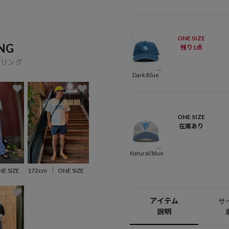
ONE SIZE
NG
残り1点
イリング
Dark Blue
ONE SIZE
在庫あり
Natural/blue
E SIZE
172cm
ONE SIZE
アイテム
サ
説明