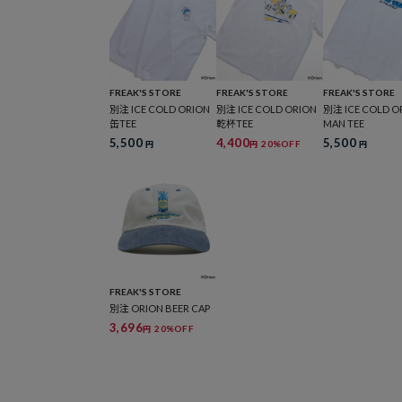
FREAK'S STORE
FREAK'S STORE
FREAK'S STORE
別注 ICE COLD ORION
別注 ICE COLD ORION
別注 ICE COLD O
缶TEE
乾杯TEE
MAN TEE
5,500
4,400
5,500
20%OFF
円
円
円
FREAK'S STORE
別注 ORION BEER CAP
3,696
20%OFF
円