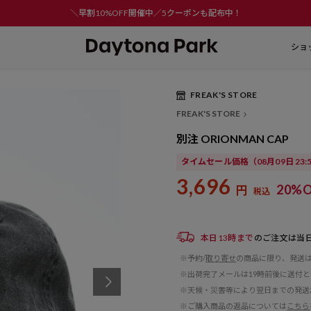
＼早割10%OFF開催中／5クーポンも配布中！
ショ
FREAK'S STORE
FREAK'S STORE
別注 ORIONMAN CAP
タイムセール価格
（08月09日 23
3,696
20%O
円
税込
本日13時まで
のご注文は当
※予約/
取り寄せ
の商品に限り、発送
※出荷完了メールは19時前後に送付
※天候・災害等により翌日までの発送
※ご購入商品の返品については
こちら