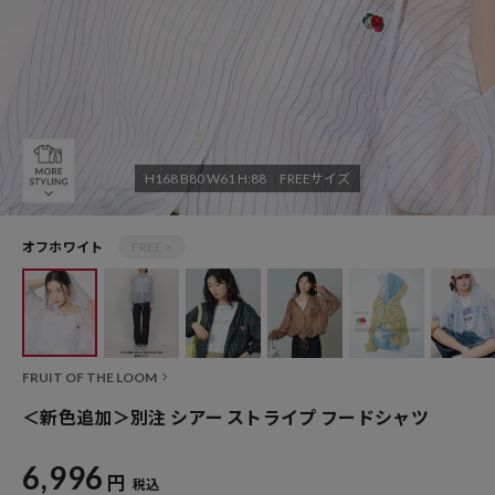
H168 B80 W61 H:88 FREEサイズ
オフホワイト
FREE ×
FRUIT OF THE LOOM
＜新色追加＞別注 シアー ストライプ フードシャツ
6,996
円
税込