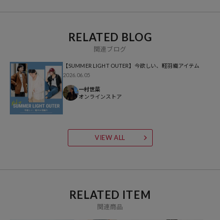
※着用、お取り扱いの際は、商品についている品質表示とアテンショ
ンタグを必ずご確認下さい。
RELATED BLOG
関連ブログ
【SUMMER LIGHT OUTER】今欲しい、軽羽織アイテム
2026.06.05
ブランド説明
一村世菜
オンラインストア
【FRUIT OF THE LOOM / フルーツオブザルーム】
160年以上の歴史を持つ世界有数のベーシックアパレル/アンダーウェ
アメーカーで現在アメリカ・ケンタッキー州に本拠地を置き、 米国の
アンダーウェア、プリント用Ｔシャツ市場ではTOPブランドとしての
VIEW ALL
地位を確立しています。古くからアメリカ人のライフスタイルに溶け
込み、この果実のロゴを知らないアメリカ人はいないと言われてお
り、国内でもプリントＴシャツのボディやアンダーウェアのブランド
として広く知れ渡っています。またＴシャツやアンダーウェア以外に
RELATED ITEM
もアメリカを感じる商品を幅広く展開し続けています。
関連商品