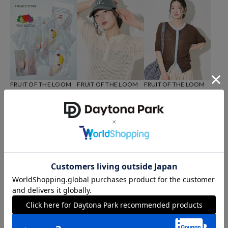
FRUIT OF THE LOOM
FRUIT OF THE LOOM
FRUIT OF THE LOOM
別注 シアー ストライプ 半
別注 透かし編みポロニッ
別注 シアー配色ニットカ
袖シャツ
ト
ーディガン/リネンタッチ
6,226
3,427
4,127
11%OFF
51%OFF
41%OFF
円
円
円
FRUIT OF THE LOOM
FRUIT OF THE LOOM
FRUIT OF THE LOOM
別注 ワンポイント刺繍 ラ
別注 トリミングツイルパ
別注 リンガー Tシャツ ワ
ウンドヘムTシャツ
ンツ
ンピース