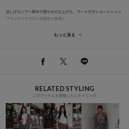
涼しげなシアー素材で軽やかに仕上げた、フード付きショートシャツ
ブラックとブラウンが新色で登場！
■別注ポイント
もっと見る
形を一からオリジナルでデザイン。
カラフルな色合いをポイントに、配色やカラーの組み合わせで楽しめ
る特別なラインナップです。
●合繊シアー素材を使用した、春夏らしい軽やかなフード付きシャツ
●透け感のある涼しげな素材で、暑い季節の羽織りにぴったりの一枚
です
RELATED STYLING
●胸元に施されたブランドのワンポイント刺繍が、さりげないアクセ
ントに
このアイテムを使用したスタイリング
●ややゆったりとしたサイズ感で、ラフに羽織りやすいシルエット
●フードまわりは共紐仕様にし、よりすっきりと軽やかな印象に
●裾のドローコードを絞ることで、お好みのシルエットにアレンジ可
能です