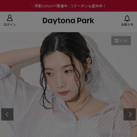
ニューを閉じる
＼早割10%OFF開催中／5クーポンも配布中！
ログイン
お知らせ
1
/
67