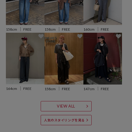
おすすめコーディネート
158cm
FREE
158cm
FREE
160cm
FREE
タンクトップやキャミソールの上にさらっと羽織るだけで、夏らしい
抜け感のあるスタイリングに。デニムやワイドパンツを合わせれば、
FREAK'S STOREらしいカジュアルな着こなしが完成します。
ショート丈なのでボリュームのあるボトムともバランスが取りやす
く、スカート合わせで軽やかにまとめるのもおすすめです。
※こちらの商品は、弊社管理上のカラーを表記しております為、タグ
のカラー表記と異なる記載となっております。
【サイト表記：タグ表記】
164cm
FREE
158cm
FREE
147cm
FREE
オフホワイト：オフ
レモンイエロー：イエロー
VIEW ALL
※掲載画像の商品の色味は、屋外や屋内の光の照射や角度により実物
人気のスタイリングを見る
と色味が異なる場合がざいます。また表示のサイズ感と実物は若干異
なる場合もございますので、予めご了承ください。