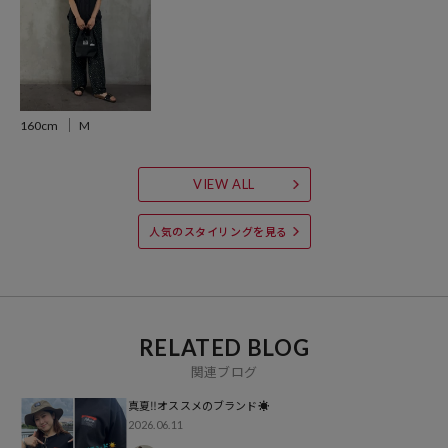
※メーカー品番：N2501-1J410B
※こちらの商品は、弊社管理上のカラーを表記しております為、タグ
160cm
M
のカラー表記と異なる記載となっております。
【サイト表記：タグ表記】
ライトグレー：I.GRY
VIEW ALL
ブラック：BLK
グリーン：KHA
人気のスタイリングを見る
※掲載画像の商品の色味は、屋外や屋内の光の照射や角度により実物
と色味が異なる場合がございます。また表示のサイズ感と実物は若干
異なる場合もございますので、予めご了承ください。
RELATED BLOG
関連ブログ
※着用、お取り扱いの際は、商品についている品質表示とアテンショ
ンタグを必ずご確認下さい。
真夏‼️オススメのブランド☀️
2026.06.11