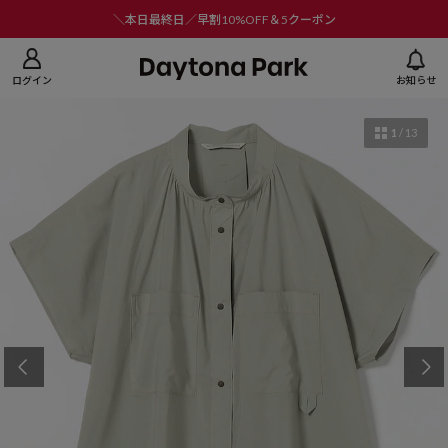
ニューを閉じる
＼本日最終日／早割10%OFF＆5クーポン
ログイン
お知らせ
1
/
13