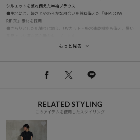
シルエットを兼ね備えた半袖ブラウス
●生地には、軽さとやわらかな風合いを兼ね備えた『SHADOW
RIP(R)』素材を採用
●さらりとした肌触りに加え、UVカット・吸水速乾機能も備え、暑い
季節でも快適な着心地をキープします
●ネックまわりにはギャザーを施し、顔まわりをやわらかく見せる女
もっと見る
性らしいデザインに、ほどよくゆとりのあるシルエットで、動くたび
に自然なドレープ感を楽しめる、軽やかな着用感に仕上げています
●シンプルながら上品さのあるデザインで、パンツにもスカートにも
合わせやすく、日常のお出かけから旅行先まで幅広いスタイリングに
対応します
EXCURSION シリーズとは・・・
RELATED STYLING
軽量で快適な機能素材『SHADOW RIP(R)』をベースに、女性らしい
シルエットと上品な着こなしを両立したシリーズ。UVカット・吸水速
このアイテムを使用したスタイリング
乾などの機能性を備え、日常のお出かけから旅先まで、軽やかで快適
な着用体験を提案します