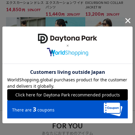
毛・管理のノウハウによって、よりあたたかい羽毛製品を作り続ける
エクスカーション ドレス
エクスカーション ワイド
EXCURSION NO COLLAR
パンツ
JACKET W
ことができています。
14,850
10%OFF
円
11,440
13,200
20%OFF
20%OFF
円
円
NANGA
NANGA
NANGA
別注 ナイロンタッサー ウ
別注 ウエストコード カッ
別注 裾スピンドル ヘンリ
エストコード フレンチス
トワンピース
ーネックTシャツ
リーブワンピース
14,685
6,208
6,317
11%OFF
31%OFF
21%OFF
円
円
円
FOR YOU
あなたにおすすめのアイテム