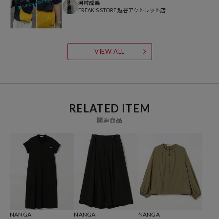
河村成美
FREAK'S STORE 越谷アウトレット店
参考価格
13,200
円（2026年5月22日時点）
VIEW ALL
※「参考価格」とは、Daytona Parkにおける対象商品の通常販売（先
行予約・先行割引は含まれません）開始時点の価格です。
ブランド説明
【NANGA / ナンガ】
RELATED ITEM
ナンガは、1941年に先代「横田晃」によって、近江真綿布団の産地か
関連商品
らスタートした、羽毛の町から生まれた寝袋メーカーです。
社名「ナンガ」はヒマラヤ山脈にある「ナンガ・パルバット」に由来
しています。ナンガ・パルバットは標高8126mで世界で9番目に高
く、別名「人喰い山」とも恐れられ、今までにたくさんの遭難者を出
してきた登頂が困難な山のことを指し、その社名には創業者横田晃の
「困難だからこそやってやろう、みんなが登らんとこを登ったろうと
いう」という思いが込められています。
そのNANGAのこだわりは羽毛です。長年培ってきた、羽毛の選定・洗
NANGA
NANGA
NANGA