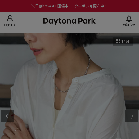
ニューを閉じる
＼早割10%OFF開催中／5クーポンも配布中！
ログイン
お知らせ
1
/
61