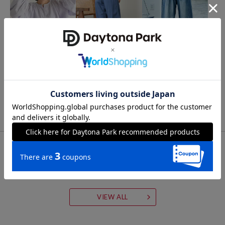
セレクトショップ。
FREAK'S STORE
RED KAP
FREAK'S STORE
インド レイヤード ショー
リネンレーヨン 紐付きイ
＜新色追加＞＜低身長サ
トシャツ
ージーパンツ＜セットア
イズあり＞ウォッシュ加
ップ対応＞
工 イージーデニムパンツ
3,118
5,526
7,106
61%OFF
21%OFF
5%OFF
円
円
円
FOR YOU
あなたにおすすめのアイテム
VIEW ALL