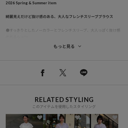
2026 Spring & Summer item
綺麗見えだけど抜け感のある、大人なフレンチスリーブブラウス
●すっきりとしたノーカラーとフレンチスリーブ、大人っぽく抜け感
のあるシャツ
●透け感のある柔らかなコットンボイル生地を使用し、涼し気な印象
もっと見る
●フレンチスリーブは肩幅や二の腕周りが気にならず華奢見せしてく
れるのも嬉しいポイント
●バックの丈が長い後ろ下がりデザインになっているのでお腹周りや
ヒップもカバーしてくれます
●無地、柄の豊富なカラーバリエーションをご用意
■旧1103248900622と同型です。
RELATED STYLING
このアイテムを使用したスタイリング
おすすめコーディネート