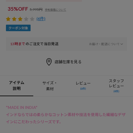
35%OFF
5,995円
参考価格について
(6件)
13時まで
のご注文で当日発送
お届け・配送について
店舗在庫を見る
スタッフ
アイテム
サイズ・
レビュー
レビュー
説明
素材
(6件)
(4件)
"MADE IN INDIA"
インドならではの柔らかなコットン素材や技法を使用した繊細なデザ
インにこだわったシリーズです。