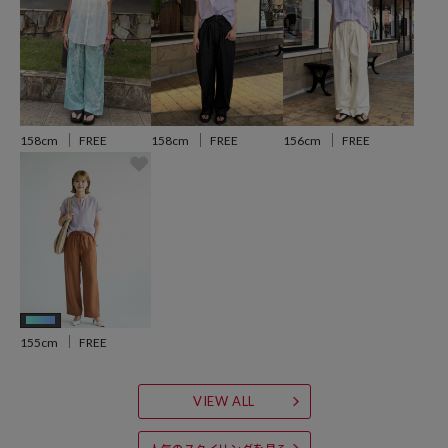
デニムパンツや太めシルエットのパンツを合わせればカジュアルな雰
囲気に、スラックスやストレートシルエットのスカートを合わせれば
きれいめな雰囲気に着ていただけます。
暑い季節も快適に過ごせ、どんなスタイルにもマッチする使い勝手の
良いブラウスです。
158cm
FREE
158cm
FREE
156cm
FREE
※こちらの商品は、弊社管理上のカラーを表記しております為、タグ
のカラー表記と異なる記載となっております。
【サイト表記：タグ表記】
・オフホワイト：OFF
・ブラック：BLK
・ブルー：BLUESTRIPE
・ラベンダー：LILAC
AIモデル
・その他/柄６：FLOWER
155cm
FREE
※掲載画像の商品の色味は、屋外や屋内の光の照射や角度により実物
VIEW ALL
と色味が異なる場合がざいます。また表示のサイズ感と実物は若干異
なる場合もございますので、予めご了承ください。