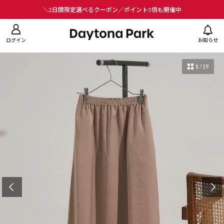
ニューを閉じる
＼2日間限定選べるクーポン／ポイント5倍も開催中
ログイン
お知らせ
1
/
19