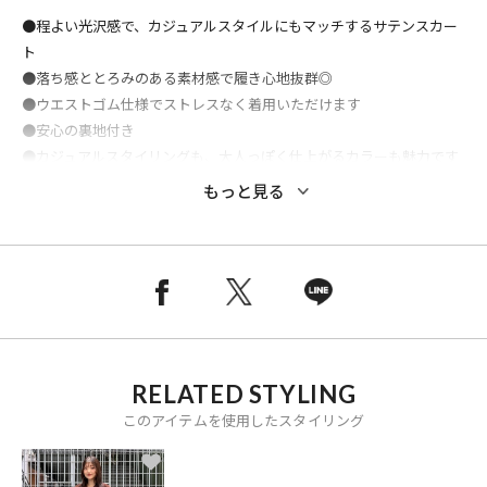
●程よい光沢感で、カジュアルスタイルにもマッチするサテンスカー
ト
●落ち感ととろみのある素材感で履き心地抜群◎
●ウエストゴム仕様でストレスなく着用いただけます
●安心の裏地付き
●カジュアルスタイリングも、大人っぽく仕上がるカラーも魅力です
●同シリーズでセットアップ着用もおすすめです！
もっと見る
■上下セットでもアンダー1万円の高コスパシリーズはこちら
サテン キャミチュニック/1106248900665
サテン タックイージーパンツ/1142248903822
サテン イージーフレアスカート/1111248902039
RELATED STYLING
このアイテムを使用したスタイリング
おすすめコーディネート
カジュアルなカットソーや、チェックシャツやを合わせて、秋の大人
カジュアルスタイルがおすすめ。