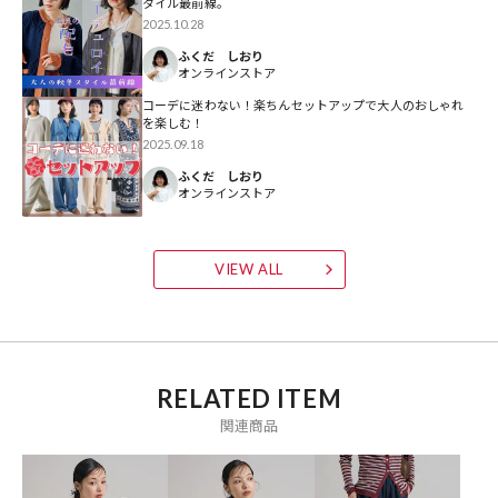
※着用、お取り扱いの際は、商品についている品質表示とアテンショ
タイル最前線。
2025.10.28
ンタグを必ずご確認下さい。
ふくだ しおり
オンラインストア
コーデに迷わない！楽ちんセットアップで大人のおしゃれ
を楽しむ！
参考価格
2025.09.18
ふくだ しおり
4,994
円（2025年8月18日時点）
オンラインストア
※「参考価格」とは、Daytona Parkにおける対象商品の通常販売（先
行予約・先行割引は含まれません）開始時点の価格です。
VIEW ALL
ブランド説明
【FREAK'S STORE/フリークスストア】
「アメリカの豊かさとワクワク・ドキドキを日本に伝えたい」という
想いからスタート。1986年の創業以来、洋服、雑貨、インテリアな
RELATED ITEM
ど自分たちが本気でカッコ良いと思うものをセレクト。積極的に楽し
関連商品
む生活体験者＝フリークとして、アメリカンライフスタイルの楽しみ
方を提案するセレクトショップです。