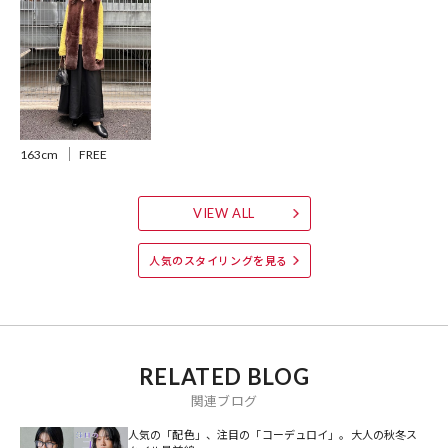
秋冬はオーバーシルエットのカーディガンやニットと合わせるのも可
愛いです。
ボトムがサテン素材ならスタイリングが軽やかになって、秋冬もバラ
ンスよくコーディネート出来ます。
163cm
FREE
※こちらの品は、弊社管理上のカラーを表記しております為、タグの
カラー表記と異なる記載となっております。
VIEW ALL
【サイト表記：タグ表記】
・ライトグレー：GRYGE
人気のスタイリングを見る
・ブラック：BLK
・ブルーグリーン：PISTACHIO
※掲載画像の商品の色味は、屋外や屋内の光の照射や角度により実物
RELATED BLOG
と色味が異なる場合がございます。また表示のサイズ感と実物は若干
関連ブログ
異なる場合もございますので、予めご了承ください。
人気の「配色」、注目の「コーデュロイ」。大人の秋冬ス