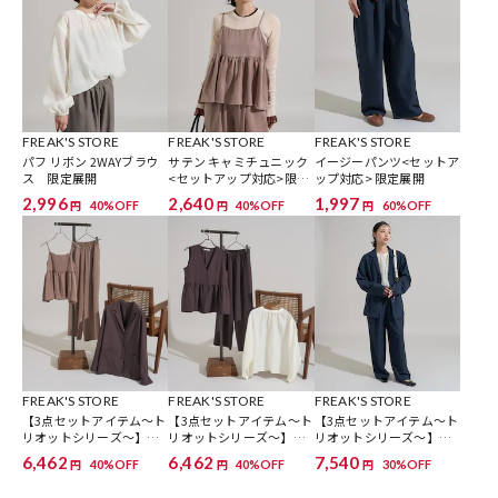
FREAK'S STORE
FREAK'S STORE
FREAK'S STORE
パフ リボン 2WAYブラウ
サテン キャミチュニック
イージーパンツ<セットア
ス 限定展開
<セットアップ対応>限定
ップ対応> 限定展開
展開
2,996
2,640
1,997
40%OFF
40%OFF
60%OFF
円
円
円
FREAK'S STORE
FREAK'S STORE
FREAK'S STORE
【3点セットアイテム～ト
【3点セットアイテム～ト
【3点セットアイテム～ト
リオットシリーズ～】ビ
リオットシリーズ～】ペ
リオットシリーズ～】ジ
スチェ セットアップ ジャ
プラムベスト 3ピースセ
ャケット セットアップ ブ
6,462
6,462
7,540
40%OFF
40%OFF
30%OFF
円
円
円
ケット セット 限定展開
ット 限定展開
ラウスセット 限定展開