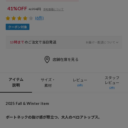
41%OFF
4,994円
参考価格について
(6件)
13時まで
のご注文で当日発送
お届け・配送について
店舗在庫を見る
スタッフ
アイテム
サイズ・
レビュー
レビュー
説明
素材
(6件)
(2件)
2025 Fall & Winter item
ボートネックの抜け感が際立つ、大人のベロアトップス。