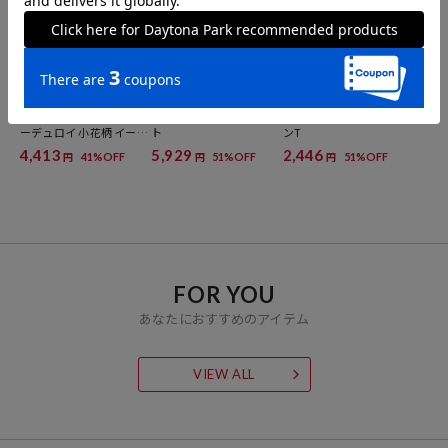
FREAK'S STORE
FREAK'S STORE
FREAK'S STORE
ベロアライク フラット コ
ストライプ ベロアスカー
ベロア バックオープンロ
ーデュロイ 小花柄 イージ
ト
ンT
ーパンツ＜セットアップ
4,413
5,929
2,446
41%OFF
51%OFF
51%OFF
円
円
円
対応＞
FOR YOU
あなたにおすすめのアイテム
VIEW ALL