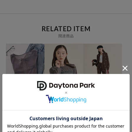
方を提案するセレクトショップです。
RELATED ITEM
関連商品
FREAK'S STORE
FREAK'S STORE
FREAK'S STORE
＜新色追加＞ベロアジャ
ベロアジャージ チュール
ベロアライク フラット コ
ージ ヘンリーネック トッ
ドッキングトップス
ーデュロイ 小花柄シャツ
プス
＜セットアップ対応＞
4,136
3,536
4,413
31%OFF
41%OFF
41%OFF
円
円
円