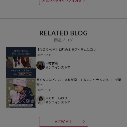
人気のスタイリングを見る
異なる場合もございますので、予めご了承ください。
※着用、お取り扱いの際は、商品についている品質表示とアテンショ
ンタグを必ずご確認下さい。
RELATED BLOG
関連ブログ
【今買うべき】12月の本命アイテムはコレ！
参考価格
2025.12.11
4,994
円（2025年11月5日時点）
一村世菜
オンラインストア
※「参考価格」とは、Daytona Parkにおける対象商品の通常販売（先
行予約・先行割引は含まれません）開始時点の価格です。
寒くなるほど、おしゃれが楽しくなる。～大人の冬コーデ提
案～
ブランド説明
2025.11.11
【FREAK'S STORE／フリークスストア】
ふくだ しおり
オンラインストア
「アメリカの豊かさとワクワク・ドキドキを日本に伝えたい」という
想いからスタート。1986年の創業以来、洋服、雑貨、インテリアな
ど自分たちが本気でカッコ良いと思うものをセレクト。積極的に楽し
VIEW ALL
む生活体験者＝フリークとして、アメリカンライフスタイルの楽しみ