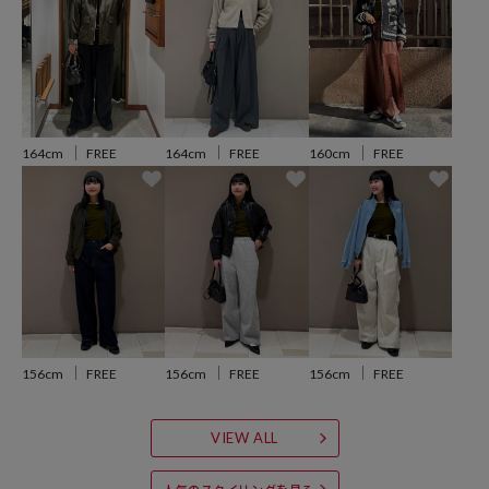
おすすめコーディネート
パンツスタイルでモードな雰囲気も、スカートを合わせてフェミニン
に着こなしても素敵です。
ビスチェやベストのインナーにも使いやすいので、一枚持っていると
便利。
主役にも脇役にもなる、汎用性の高い一着です。
164cm
FREE
164cm
FREE
160cm
FREE
※こちらの商品は、弊社管理上のカラーを表記しております為、タグ
のカラー表記と異なる記載となっております。
【サイト表記：タグ表記】
・ライトグレー：GRY
・ブラック：BLK
・ブラウン：BRN
・ワインレッド：BGD
156cm
FREE
156cm
FREE
156cm
FREE
・オリーブ：OLV
VIEW ALL
※掲載画像の商品の色味は、屋外や屋内の光の照射や角度により実物
と色味が異なる場合がございます。また表示のサイズ感と実物は若干