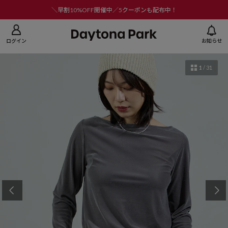
ニューを閉じる
＼早割10%OFF開催中／5クーポンも配布中！
ログイン
お知らせ
1
/
31