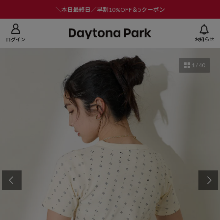
ニューを閉じる
＼本日最終日／早割10%OFF＆5クーポン
ログイン
お知らせ
1
/
40