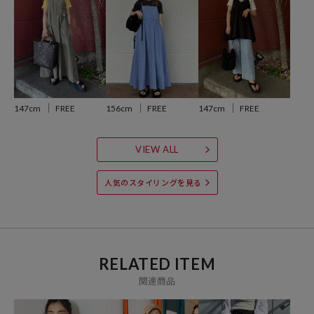
・オフホワイト：OFF
・チャコールグレー：CHARCOAL
・イエロー：YEL
※掲載画像の商品の色味は、屋外や屋内の光の照射や角度により実物
と色味が異なる場合がざいます。また表示のサイズ感と実物は若干異
147cm
FREE
156cm
FREE
147cm
FREE
なる場合もございますので、予めご了承ください。
※着用、お取り扱いの際は、商品についている品質表示とアテンショ
VIEW ALL
ンタグを必ずご確認下さい。
人気のスタイリングを見る
参考価格
4,994
円（2025年4月15日時点）
RELATED ITEM
※「参考価格」とは、Daytona Parkにおける対象商品の通常販売（先
関連商品
行予約・先行割引は含まれません）開始時点の価格です。