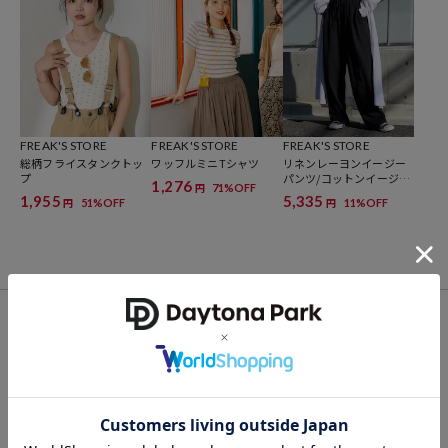
ブランド説明
【FREAK'S STORE／フリークスストア】
「アメリカの豊かさとワクワク・ドキドキを日本に伝えたい」という
想いからスタート。1986年の創業以来、洋服、雑貨、インテリアな
ど自分たちが本気でカッコ良いと思うものをセレクト。積極的に楽し
む生活体験者＝フリークとして、アメリカンライフスタイルの楽しみ
FREAK'S STORE
FREAK'S STORE
FREAK'S STORE
総柄フライスタンクトッ
ワッフルミニTシャツ
リネンレーヨンイージー
方を提案するセレクトショップです。
プ
パンツ/コットンイージー
1,276
71%OFF
円
パンツ
1,955
5,335
51%OFF
11%OFF
円
円
FOR YOU
あなたにおすすめのアイテム
VIEW ALL