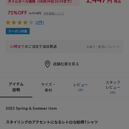
円
タイムセール価格
（08月09日 23:59まで）
税込
71%OFF
4,994円
参考価格について
(2件)
13時まで
のご注文で当日発送
お届け・配送について
店舗在庫を見る
スタッフ
アイテム
サイズ・
レビュー
レビュー
説明
素材
(2件)
(0件)
2025 Spring & Summer item
スタイリングのアクセントになるレトロな総柄Tシャツ