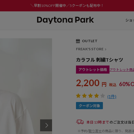
＼早割10%OFF開催中／5クーポンも配布中！
ショ
OUTLET
FREAK'S STORE
カラフル 刺繍Tシャツ
アウトレット価格
アウトレット商
2,200
60%O
円
税込
(1件)
本日13時まで
のご注文は当
※予約/
取り寄せ
の商品に限り、発送