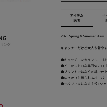
アイテム
サ
説明
2025 Spring & Summer item
NG
イリング
キャッチーだけど大人も着やす
●キャッチーなカラフルロゴを
●どこかレトロな雰囲気のロ
●プリントではなく刺繍で仕
●ゆったりと着られるオーバ
●一枚でさまになる主役Tシャ