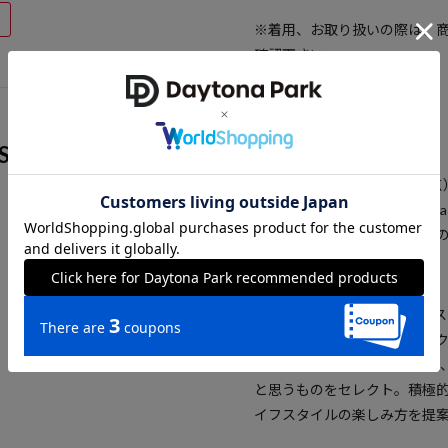
※着用、お取り扱いの際は、
確認下さい。
参考価格
S
5,500
円（2025年4月22日時点
※「参考価格」とは、Dayton
引は含まれません）開始時点
ブランド説明
【FREAK'S STORE/フリー
「アメリカの豊かさとワクワ
ト。1986年の創業以来、洋
と思うものをセレクト。積極
イフスタイルの楽しみ方を提