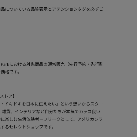
商品についている品質表示とアテンションタグを必ずご
）
a Parkにおける対象商品の通常販売（先行予約・先行割
の価格です。
クスストア】
ク・ドキドキを日本に伝えたい」という想いからスター
服、雑貨、インテリアなど自分たちが本気でカッコ良い
的に楽しむ生活体験者＝フリークとして、アメリカンラ
案するセレクトショップです。