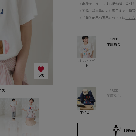
※出荷完了メールは19時前後に送付
※天候・災害等により翌日までの発送
※ご購入商品の返品については
こちら
FREE
在庫あり
オフホワイ
ト
148
サイズ
ネイビー：N
FREE
在庫なし
ネイビー
158cm 