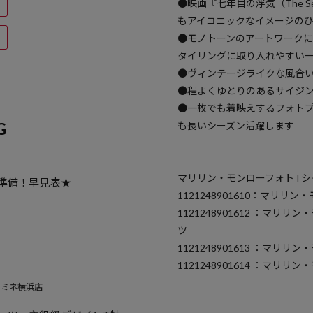
●映画『七年目の浮気（The Se
もアイコニックなイメージの
●モノトーンのアートワーク
タイリングに取り入れやすい
●ヴィンテージライクな風合
●程よくゆとりのあるサイジ
●一枚でも着映えするフォト
も長いシーズン活躍します
G
マリリン・モンローフォトTシ
準備！早見表★
1121248901610：マリリン
1121248901612 ：マリリ
ツ
1121248901613 ：マリリン
1121248901614 ：マリリ
E ルミネ横浜店