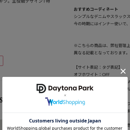
ャツ。主役級デザインT特
おすすめコーディネート
シンプルなデニムやスラック
今の時期にはインナー使いで
※こちらの商品は、弊社管理
異なる記載となっております。
【サイト表記：タグ表記】
オフホワイト：OFF
チャコールグレー：CHARCOA
サックスブルー：サックスブ
S
※掲載画像の商品のお色味に
と色味が異なる場合がござい
※着用、お取り扱いの際は、