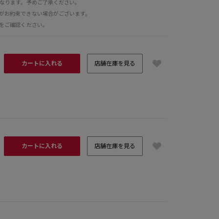
となります。予めご了承ください。
がお約束できない場合がございます。
をご確認ください。
カートに入れる
店舗在庫を見る
4 FREEサイズ
H162 B78
カートに入れる
店舗在庫を見る