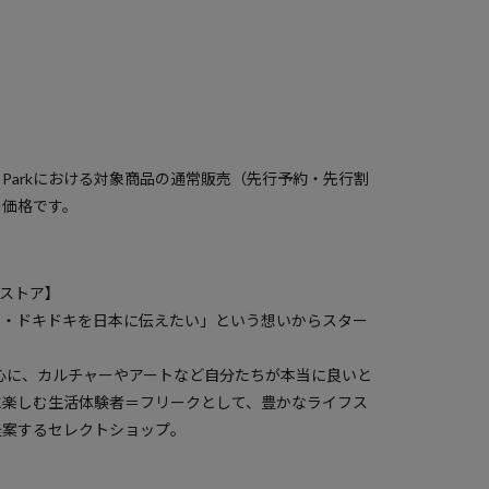
）
a Parkにおける対象商品の通常販売（先行予約・先行割
の価格です。
クスストア】
ク・ドキドキを日本に伝えたい」という想いからスター
中心に、カルチャーやアートなど自分たちが本当に良いと
に楽しむ生活体験者＝フリークとして、豊かなライフス
提案するセレクトショップ。