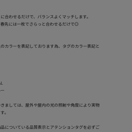
スに合わせるだけで、バランスよくマッチします。
、春先には一枚でさらっと合わせるだけで◎
上のカラーを表記しております為、タグのカラー表記と
L
ルー
つきましては、屋外や屋内の光の照射や角度により実物
ます。
商品についている品質表示とアテンションタグを必ずご