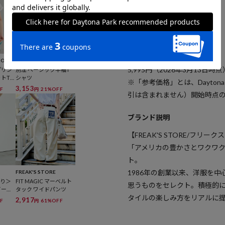
確認下さい
参考価格
LOOM
FRUIT OF THE LOOM
5,995
円（2026年3月13日時点
プリン
別注 ベーシック半袖T
ットT
シャツ
※「参考価格」とは、Dayton
3,153
F
21%OFF
円
引は含まれません）開始時点
ブランド説明
【FREAK'S STORE/フリー
「アメリカの豊かさとワクワ
ト。
1986年の創業以来、洋服を
FREAK'S STORE
あり＞
FIT MAGIC マーベルト
思うものをセレクト。積極的
イージ
タック ワイドパンツ
タイルの楽しみ方をリアルに
ンイー
2,917
F
61%OFF
円