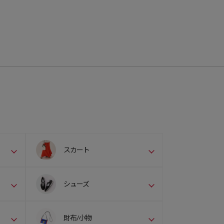
スカート
シューズ
財布/小物