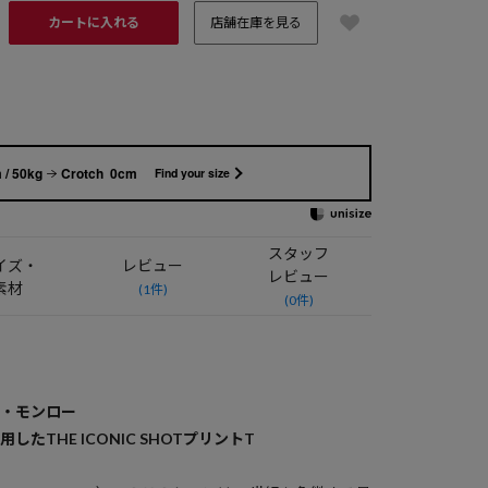
カートに入れる
店舗在庫を見る
 / 50kg
Crotch 0cm
Find your size
スタッフ
イズ・
レビュー
レビュー
素材
(1件)
(0件)
ン・モンロー
たTHE ICONIC SHOTプリントT