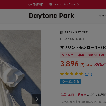
＼本日最終日／早割10%OFF＆5クーポン
ショ
FREAK'S STORE
FREAK'S STORE
マリリン・モンロー THE IC
タイムセール価格
（08月09日 23
3,896
35%O
円
税込
(1件)
本日13時まで
のご注文は当
※予約/
取り寄せ
の商品に限り、発送