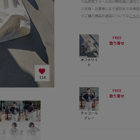
※出荷完了メールは19時前後に送付
※天候・災害等により翌日までの発送
※ご購入商品の返品については
こちら
FREE
取り寄せ
オフホワイ
ト
114
FREE
H162 B78 W59 H8
取り寄せ
チャコール
グレー