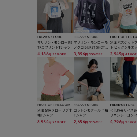
FREAK'S STORE
FREAK'S STORE
FRUIT OF THE 
マリリン・モンロー RE
マリリン・モンロー モ
別注 バスケット
TRO プリントTシャツ
ノクロ BURST SHOT バ
ト ビッグシルエ
ックプリントTシャツ
シャツ
4,136
3,896
2,945
31%OFF
35%OFF
41%OF
円
円
円
FRUIT OF THE LOOM
FREAK'S STORE
FREAK'S STORE
別注 配色メロー リブ半
コットンモダール 半袖
＜低身長サイズ
袖Tシャツ
Tシャツ
リネンレーヨン 
ーパンツ/コット
3,554
2,656
4,796
21%OFF
31%OFF
20%OF
円
円
円
ジーパンツ