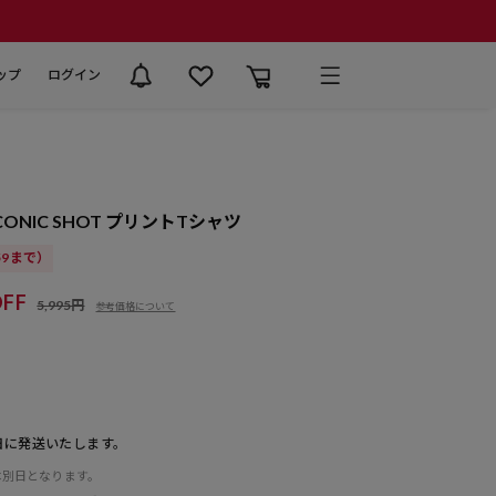
ップ
ログイン
ONIC SHOT プリントTシャツ
:59まで）
FF
5,995円
参考価格について
日に発送いたします。
は別日となります。