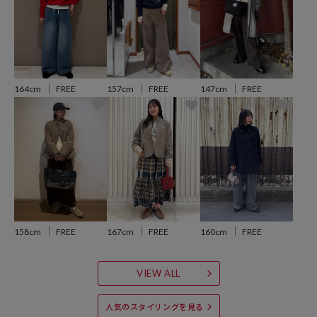
【サイト表記：タグ表記】
・オフホワイト：OFF
・レッド：RED
・ネイビー：NVY
164cm
FREE
157cm
FREE
147cm
FREE
※掲載画像の商品の色味は、屋外や屋内の光の照射や角度により実物
と色味が異なる場合がございます。また表示のサイズ感と実物は若干
異なる場合もございますので、予めご了承ください。
※着用、お取り扱いの際は、商品についている品質表示とアテンショ
ンタグを必ずご確認下さい。
158cm
FREE
167cm
FREE
160cm
FREE
参考価格
VIEW ALL
6,996
円（2025年10月16日時点）
※「参考価格」とは、Daytona Parkにおける対象商品の通常販売（先
人気のスタイリングを見る
行予約・先行割引は含まれません）開始時点の価格です。