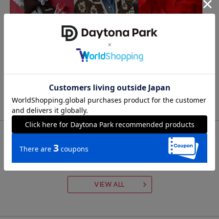
FREAK'S STORE
FREAK'S STORE
FREAK'S STORE
パッチワーク ケーブル 配
ノルディック ジップショ
＜新色追加＞ショート ス
色ニットカーディガン
ートニットカーデ
ナップボタン ラグラン ヘ
ンリーネック ニット
3,118
3,918
4,127
61%OFF
51%OFF
41%OFF
円
円
円
FOR YOU
あなたにおすすめのアイテム
VIEW ALL