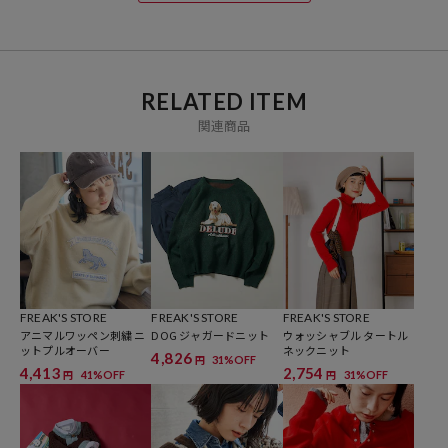
ブランド説明
【FREAK'S STORE/フリークスストア】
「アメリカの豊かさとワクワク・ドキドキを日本に伝えたい」という
RELATED ITEM
想いからスタート。1986年の創業以来、洋服、雑貨、インテリアな
関連商品
ど自分たちが本気でカッコ良いと思うものをセレクト。積極的に楽し
む生活体験者＝フリークとして、アメリカンライフスタイルの楽しみ
方を提案するセレクトショップです。
FREAK'S STORE
FREAK'S STORE
FREAK'S STORE
アニマルワッペン刺繍 ニ
DOG ジャガードニット
ウォッシャブル タートル
ットプルオーバー
ネックニット
4,826
31%OFF
円
4,413
2,754
41%OFF
31%OFF
円
円