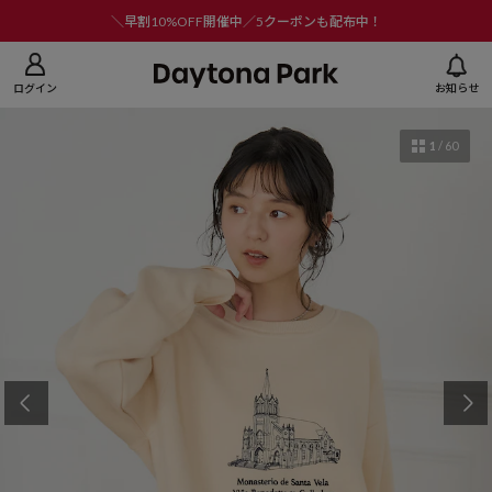
ニューを閉じる
＼早割10%OFF開催中／5クーポンも配布中！
ログイン
お知らせ
1
/
60