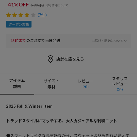
41%OFF
6,996円
参考価格について
(7件)
13時まで
のご注文で当日発送
お届け・配送について
店舗在庫を見る
スタッフ
アイテム
サイズ・
レビュー
レビュー
説明
素材
(7件)
(0件)
2025 Fall & Winter item
トラッドスタイルにマッチする、大人カジュアルな刺繍ニット
●スウェットライクな素材感ながら、スウェットよりもきれい見えす