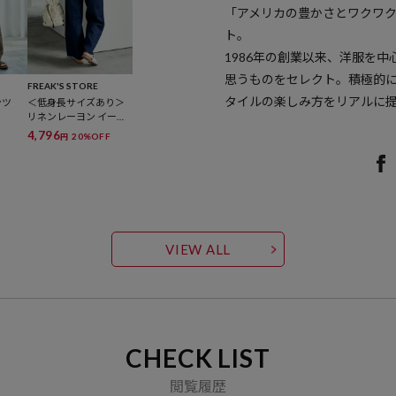
「アメリカの豊かさとワクワ
ト。
1986年の創業以来、洋服を
思うものをセレクト。積極的
FREAK'S STORE
タイルの楽しみ方をリアルに
ンツ
＜低身長サイズあり＞
リネンレーヨン イージ
ーパンツ/コットンイー
4,796
20%OFF
円
ジーパンツ
VIEW ALL
CHECK LIST
閲覧履歴