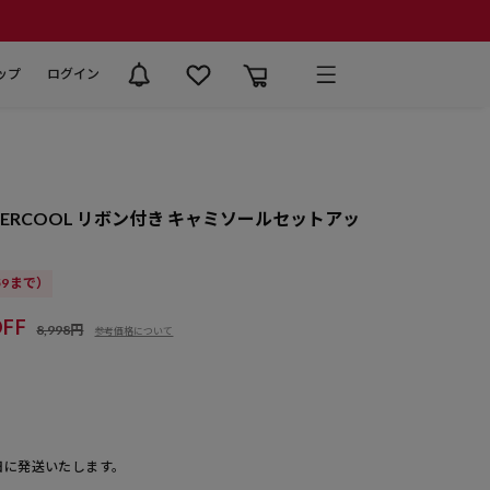
ップ
ログイン
ERCOOL リボン付き キャミソールセットアッ
:59まで）
FF
8,998円
参考価格について
日に発送いたします。