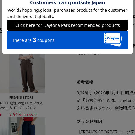
・ダークネイビー：ﾀﾞｰｸﾈｲﾋﾞｰ
※掲載画像の商品の色味は、
場合がざいます。また表示の
S
めご了承ください。
※着用、お取り扱いの際は、
確認下さい。
参考価格
8,998
円（2026年4月14日時点
FREAK'S STORE
※「参考価格」とは、Dayton
N TO
<接触冷感>キュプラ入
引は含まれません）開始時点
ンツ セ
りイージーパンツ
3,847
F
45%OFF
円
ブランド説明
【FREAK'S STORE/フリー