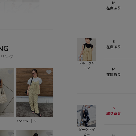
M
在庫あり
S
NG
在庫あり
イリング
ブルーグリ
ーン
M
在庫あり
S
取り寄せ
161cm
S
ダークネイ
ビー
M