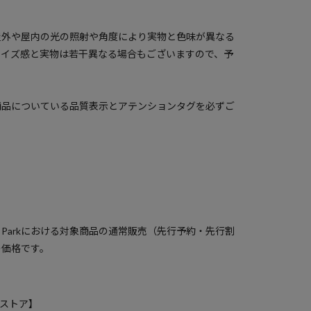
屋外や屋内の光の照射や角度により実物と色味が異なる
サイズ感と実物は若干異なる場合もございますので、予
商品についている品質表示とアテンションタグを必ずご
）
a Parkにおける対象商品の通常販売（先行予約・先行割
の価格です。
クスストア】