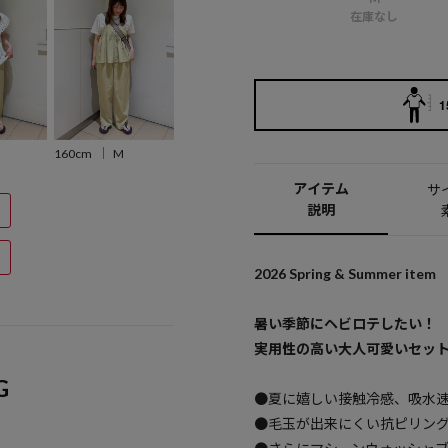
在庫なし
1
160cm
M
アイテム
サ
説明
2026 Spring & Summer item
暑い季節にヘビロテしたい！
実用性の高い大人可愛いセッ
G
●夏に嬉しい接触冷感、吸水
●毛玉が出来にくい抗ピリン