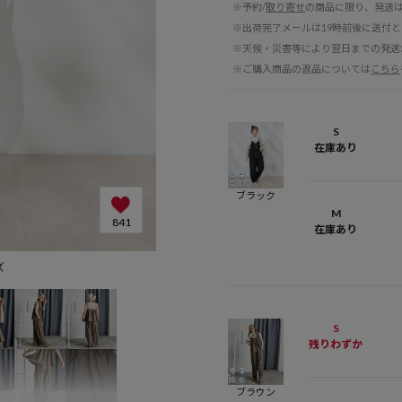
※予約/
取り寄せ
の商品に限り、発送
※出荷完了メールは19時前後に送付
※天候・災害等により翌日までの発送
※ご購入商品の返品については
こちら
S
在庫あり
ブラック
M
841
在庫あり
ズ
S
残りわずか
ブラウン