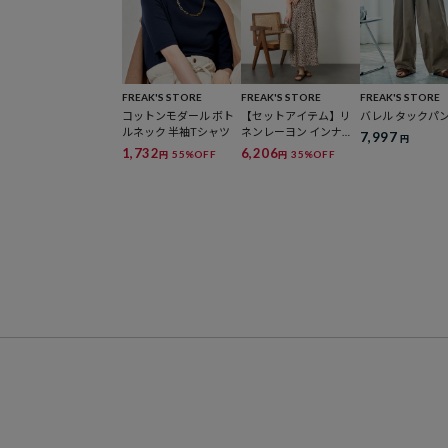
FREAK'S STORE
FREAK'S STORE
FREAK'S STORE
コットンモダール ボト
【セットアイテム】リ
バレル タックパ
ルネック 半袖Tシャツ
ネンレーヨン インナー
7,997
円
セット キャミワンピー
1,732
6,206
55%OFF
35%OFF
円
円
ス