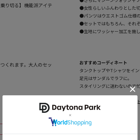
●さらにマシーンウォッシャ
を乗り切る】機能派アイテ
●女性らしいふんわりとした
●パンツはウエストゴム仕様
●セットではもちろん、それ
●生地にワッシャー加工を施
おすすめコーディネート
、つくれます。大人のセッ
タンクトップやTシャツをイン
足元はサンダルでラフに。
スタイリングに迷わないので
※こちらの商品は、弊社管理
異なる記載となっております。
【サイト表記：タグ表記】
・ブルーグリーン：ﾋﾟｽﾀﾁｵ