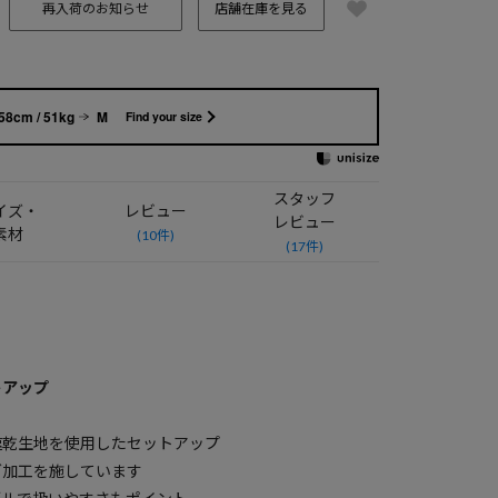
再入荷のお知らせ
店舗在庫を見る
58cm / 51kg
M
Find your size
スタッフ
イズ・
レビュー
レビュー
素材
(10件)
(17件)
トアップ
速乾生地を使用したセットアップ
グ加工を施しています