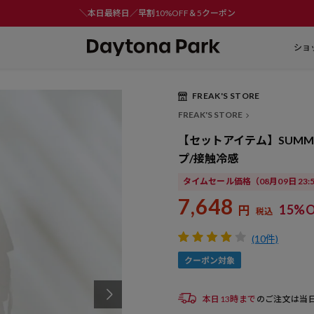
＼本日最終日／早割10%OFF＆5クーポン
ショ
FREAK'S STORE
Play
FREAK'S STORE
Video
【セットアイテム】SUMM
プ/接触冷感
タイムセール価格
（08月09日 23
7,648
15%O
円
税込
(10件)
本日13時まで
のご注文は当