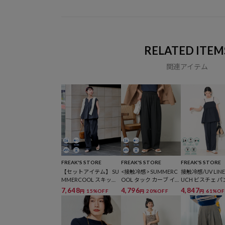
RELATED ITEM
関連アイテム
FREAK'S STORE
FREAK'S STORE
FREAK'S STORE
【セットアイテム】 SU
<接触冷感> SUMMERC
接触冷感/UV LINE
MMERCOOL スキッパ
OOL タック カーブ イー
UCH ビスチェ パ
ーブラウスセットアッ
ジーパンツ
ットアップ
7,648
4,796
4,847
15%OFF
20%OFF
61%OF
円
円
円
プ/接触冷感