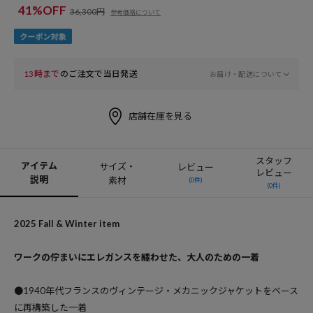
41%OFF
36,300円
参考価格について
13時まで
のご注文で当日発送
お届け・配送について
店舗在庫を見る
スタッフ
アイテム
サイズ・
レビュー
レビュー
説明
素材
(0件)
(0件)
2025 Fall & Winter item
ワークの佇まいにエレガンスを纏わせた、大人のための一着
●1940年代フランスのヴィンテージ・メカニックジャケットをベース
に再構築した一着