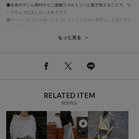
●本来のデニム素材から二重織りメルトンへと置き換えることで、ワ
ークウェアにエレガンスをプラス
●ビーバー仕上げを施したダブルフェイス生地を使用し、上品で滑ら
かな表情を実現
●高度な技術を要するリバー仕立てで、ステッチを極力排したミニマ
もっと見る
ルで洗練された佇まい
●女性らしいバランスを意識したコンパクトな着丈で、クラシック×
フェミニンの絶妙なデザイン
●やや短丈で現代的に仕上げたSサイズと、メンズライクに着ていた
だけるXLサイズの2サイズ展開
●単なる復刻にとどまらない、新しい解釈のヴィンテージスタイルを
提案する特別なアイテム
RELATED ITEM
関連商品
おすすめコーディネート
ワイドシルエットのパンツを合わせて、今っぽいバランスでスタイリ
ングするのがおすすめ。