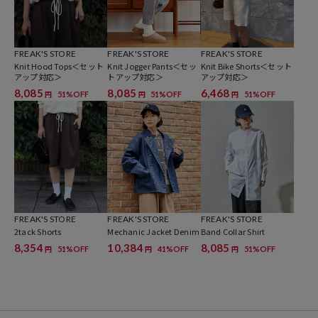
シャツやタートルネックでクラシカルな雰囲気で着ていただきたい一
着です。
FREAK'S STORE
FREAK'S STORE
FREAK'S STORE
Knit Hood Tops＜セット
Knit Jogger Pants＜セッ
Knit Bike Shorts＜セット
※こちらの商品は、弊社管理上のカラーを表記しております為、タグ
アップ対応＞
トアップ対応＞
アップ対応＞
のカラー表記と異なる記載となっております。
8,085
8,085
6,468
51%OFF
51%OFF
51%OFF
円
円
円
【サイト表記：タグ表記】
・ネイビー：NVY
※掲載画像の商品の色味は、屋外や屋内の光の照射や角度により実物
と色味が異なる場合がございます。また表示のサイズ感と実物は若干
異なる場合もございますので、予めご了承ください。
FREAK'S STORE
FREAK'S STORE
FREAK'S STORE
※着用、お取り扱いの際は、商品についている品質表示とアテンショ
2tack Shorts
Mechanic Jacket Denim
Band Collar Shirt
ンタグを必ずご確認下さい。
8,354
10,384
8,085
51%OFF
41%OFF
51%OFF
円
円
円
参考価格