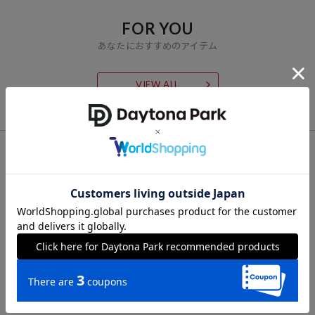
36,300
円（2025年11月14日時点）
※「参考価格」とは、Daytona Parkにおける対象商品の通常販売（先
FOR YOU
行予約・先行割引は含まれません）開始時点の価格です。
あなたにおすすめのアイテム
ブランド説明
VIEW ALL
【FREAK'S STORE／フリークスストア】
「アメリカの豊かさとワクワク・ドキドキを日本に伝えたい」という
想いからスタート。1986年の創業以来、洋服、雑貨、インテリアな
ど自分たちが本気でカッコ良いと思うものをセレクト。積極的に楽し
CHECK LIST
む生活体験者＝フリークとして、アメリカンライフスタイルの楽しみ
方を提案するセレクトショップです。
最近チェックした商品