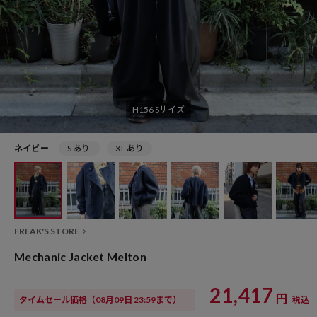
H156 Sサイズ
ネイビー
S あり
XL あり
FREAK'S STORE
Mechanic Jacket Melton
21,417
円
タイムセール価格
（08月09日 23:59まで）
税込