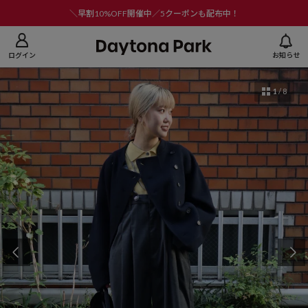
ニューを閉じる
＼早割10%OFF開催中／5クーポンも配布中！
ログイン
お知らせ
1
/
8