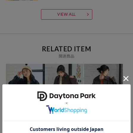
VIEW ALL
RELATED ITEM
関連商品
FREAK'S STORE
FREAK'S STORE
FREAK'S STORE
ウーリー ショートブルゾ
ウーリーシャツジャケッ
襟付き リバーシブル コー
ン 限定展開
ト 限定展開
デュロイボアジャケット
7,658
6,909
5,308
41%OFF
51%OFF
41%OFF
円
円
円