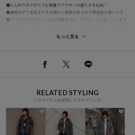
●ふんわりボアがとても軽量でアウターの重たさを払拭！
●通常のボア生地よりきめ細かく密度があるので保温性が高いです
●パイピングがカジュアルな印象を与え、アクセントになっています
●ゆったりとしたオーバーサイズシルエットながらバランスの取りや
すい丈感です
もっと見る
●着疲れせずきちんと暖かい、デイリーユースにぴったりな一着です
■ 旧 1153248901492 と同型です。
RELATED STYLING
おすすめコーディネート
このアイテムを使用したスタイリング
パンツスタイルでもスカートでも、デイリーなカジュアルスタイルに
もマッチするボアブルゾン。
カジュアルにデイリー使いしやすいので汎用性が高い一着。
軽量でレイヤードもしやすいので重たいアウターが苦手な方にもおす
すめです。