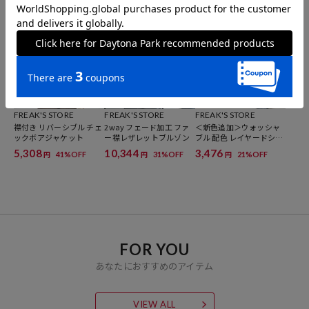
FREAK'S STORE
FREAK'S STORE
FREAK'S STORE
襟付き リバーシブル チェ
2way フェード加工 ファ
＜新色追加＞ウォッシャ
ックボアジャケット
ー襟レザレットブルゾン
ブル 配色 レイヤードシア
ーニット
5,308
10,344
3,476
41%OFF
31%OFF
21%OFF
円
円
円
FOR YOU
あなたにおすすめのアイテム
VIEW ALL