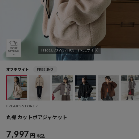
H161 B73 W57 H83 FREEサイズ
オフホワイト
FREE あり
FREAK'S STORE
丸襟 カットボアジャケット
7,997
円
税込