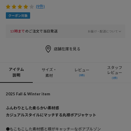
(9件)
13時まで
のご注文で当日発送
お届け・配送について
店舗在庫を見る
スタッフ
アイテム
サイズ・
レビュー
レビュー
説明
素材
(9件)
(1件)
2025 Fall & Winter item
ふんわりとした柔らかい素材感
カジュアルスタイルにマッチする丸襟ボアジャケット
●もこもこした素材感と襟がキャッチーなボアブルゾン