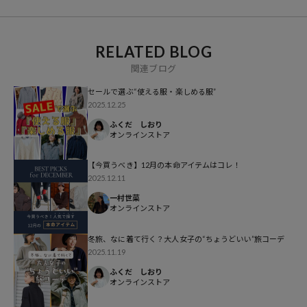
ブランド説明
【FREAK'S STORE/フリークスストア】
RELATED BLOG
「アメリカの豊かさとワクワク・ドキドキを日本に伝えたい」という
関連ブログ
想いからスタート。1986年の創業以来、洋服、雑貨、インテリアな
ど自分たちが本気でカッコ良いと思うものをセレクト。積極的に楽し
セールで選ぶ“使える服・楽しめる服”
2025.12.25
む生活体験者＝フリークとして、アメリカンライフスタイルの楽しみ
方を提案するセレクトショップです。
ふくだ しおり
オンラインストア
【今買うべき】12月の本命アイテムはコレ！
2025.12.11
一村世菜
オンラインストア
冬旅、なに着て行く？大人女子の“ちょうどいい”旅コーデ
2025.11.19
ふくだ しおり
オンラインストア