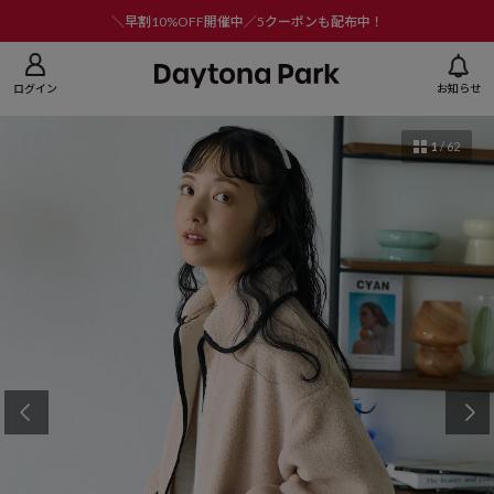
ニューを閉じる
＼早割10%OFF開催中／5クーポンも配布中！
ログイン
お知らせ
1
/
62