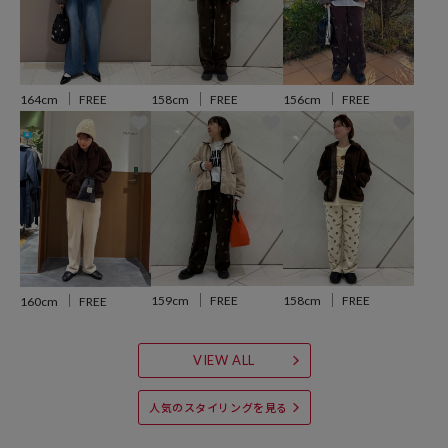
※こちらの商品は、弊社管理上のカラーを表記しております為、タグ
のカラー表記と異なる記載となっております。
164cm
FREE
156cm
FREE
158cm
FREE
【サイト表記：タグ表記】
・オフホワイト：OFF
・ライトグレー：GRYG
・ブラック：BLK
・ブラウン：BRN
※掲載画像の商品の色味は、屋外や屋内の光の照射や角度により実物
と色味が異なる場合がございます。また表示のサイズ感と実物は若干
異なる場合もございますので、予めご了承ください。
159cm
FREE
158cm
FREE
160cm
FREE
※着用、お取り扱いの際は、商品についている品質表示とアテンショ
VIEW ALL
ンタグを必ずご確認下さい。
人気のスタイリングを見る