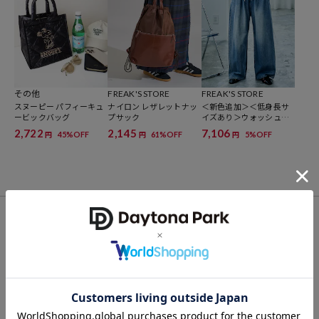
ブランド説明
その他
FREAK'S STORE
FREAK'S STORE
スヌーピー パフィーキュ
ナイロン レザレットナッ
＜新色追加＞＜低身長サ
ービックバッグ
プサック
イズあり＞ウォッシュ加
工 イージーデニムパンツ
2,722
2,145
7,106
45%OFF
61%OFF
5%OFF
円
円
円
FOR YOU
あなたにおすすめのアイテム
VIEW ALL