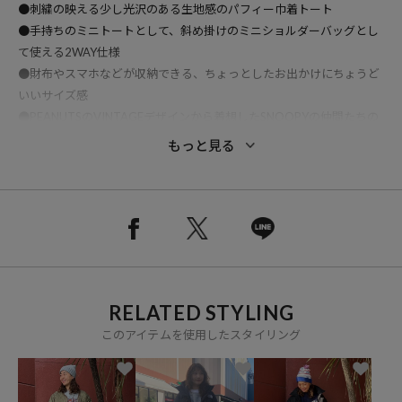
●刺繍の映える少し光沢のある生地感のパフィー巾着トート
●手持ちのミニトートとして、斜め掛けのミニショルダーバッグとし
て使える2WAY仕様
●財布やスマホなどが収納できる、ちょっとしたお出かけにちょうど
いいサイズ感
●PEANUTSのVINTAGEデザインから着想したSNOOPYの仲間たちの
アートを刺繍で表現
もっと見る
●背面にはキャラクターたちの名言や関連した英文が刺繍でデザイン
されています
●荷物の少ない方やちょっとしたお出かけにおすすめ
●内側のカラーはそれぞれ異なります（ブラック：ベージュ、シルバ
ー：パープル）
※メーカー品番：シルバー 4080903 ブラック 4080902
RELATED STYLING
このアイテムを使用したスタイリング
※こちらの商品は、弊社管理上のカラーを表記しております為、タグ
のカラー表記と異なる記載となっております。