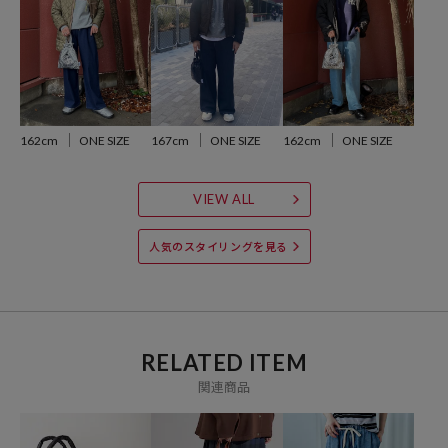
【サイト表記：タグ表記/メーカー品番】
・シルバー：JOE COOL
・ブラック：SNOOPY
※掲載画像の商品の色味は、屋外や屋内の光の照射や角度により実物
162cm
ONE SIZE
167cm
ONE SIZE
162cm
ONE SIZE
と色味が異なる場合がございます。また表示のサイズ感と実物は若干
異なる場合もございますので、予めご了承ください。
VIEW ALL
※着用、お取り扱いの際は、商品についている品質表示とアテンショ
ンタグを必ずご確認下さい。
人気のスタイリングを見る
参考価格
RELATED ITEM
4,950
円（2025年9月25日時点）
関連商品
※「参考価格」とは、Daytona Parkにおける対象商品の通常販売（先
行予約・先行割引は含まれません）開始時点の価格です。