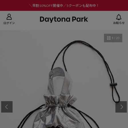
ニューを閉じる
＼早割10%OFF開催中／5クーポンも配布中！
ログイン
お知らせ
1
/
20