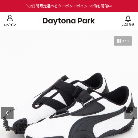
ニューを閉じる
＼2日間限定選べるクーポン／ポイント5倍も開催中
ログイン
お知らせ
1
/
8