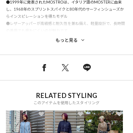
●1999年に発表されたMOSTROは、イタリア語のMOSTERに由来
し、1968年のスプリントスパイクと80年代のサーフィンシューズか
らインスピレーションを得たモデル
●レザーアッパーが高級感と耐久性を兼ね備え、軽量設計で、長時間
の着用でも疲れにくいのが魅力です
●シュータンの織りネームやプーマロゴがブランドの存在感を際立た
もっと見る
せます
■重量：480g(23.5cm)
RELATED STYLING
※メーカー品番：397330 12/397330 17/397330 13
このアイテムを使用したスタイリング
※こちらの商品は、弊社管理上のカラーを表記しております為、タグ
のカラー表記と異なる記載となっております。