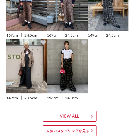
【サイト表記：タグ表記】
・ホワイト：PUMA White-PUMA Black
・シルバー：PUMA Black-PUMA Silver
・ブラック：PUMA Black-PUMA White
167cm
24.5cm
167cm
24.5cm
149cm
24.5cm
※掲載画像の商品の色味は、屋外や屋内の光の照射や角度により実物
と色味が異なる場合がございます。また表示のサイズ感と実物は若干
異なる場合もございますので、予めご了承ください。
※着用、お取り扱いの際は、商品についている品質表示とアテンショ
ンタグを必ずご確認下さい。
149cm
23.5cm
156cm
24.0cm
参考価格
VIEW ALL
15,400
円（2025年9月22日時点）
※「参考価格」とは、Daytona Parkにおける対象商品の通常販売（先
人気のスタイリングを見る
行予約・先行割引は含まれません）開始時点の価格です。