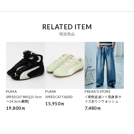
ブランド説明
【PUMA/プーマ】
1920年創業のPUMA。 「それぞれのスポーツにあった専用のスニー
RELATED ITEM
カーが必要だ」という考えの元、哲学を反映させたスニーカーはスポ
関連商品
ーツプレーヤー達に広まり、数多くの大会で好成績を残しました。 ブ
ランドの名は世界中へ響き渡り数多くのシューズを作り続けていま
す。
PUMA
PUMA
FREAK'S STORE
SPEEDCAT MID[23.5cm
SPEEDCAT FADED
＜新色追加＞＜低身長サ
～24.5cm展開]
イズあり＞ウォッシュ加
15,950
円
工 イージーデニムパンツ
19,800
7,480
円
円