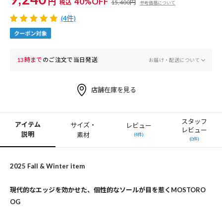
円
40%OFF
税込
15,400円
参考価格について
(4件)
13時まで
のご注文で当日発送
お届け・配送について
店舗在庫を見る
スタッフ
アイテム
サイズ・
レビュー
レビュー
説明
素材
(4件)
(0件)
2025 Fall & Winter item
現代的なエッジを効かせた、個性的なソールが目を惹くMOSTORO
OG