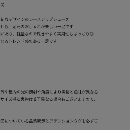
ーズ
、旬なデザインのレースアップシューズ
わせも、足元のおしゃれが楽しい一足です
感があり、軽量なので履きやすく実用性もばっちり◎
になるトレンド感のある一足です
屋外や屋内の光の照射や角度により実物と色味が異なる
のサイズ感と実物は若干異なる場合もございますので、
商品についている品質表示とアテンションタグを必ずご