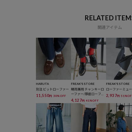
RELATED ITEM
関連アイテム
HARUTA
FREAK'S STORE
FREAK'S STORE
別注 ビットローファー
晴雨兼用 チャンキーロ
ローファーミュ
ーファー/厚底ローファ
11,550
2,937
30%OFF
51%OF
円
円
ー
4,127
41%OFF
円