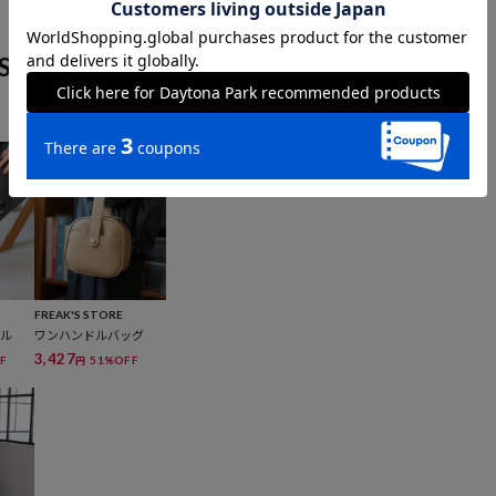
S
FREAK'S STORE
ール
ワンハンドルバッグ
3,427
F
51%OFF
円