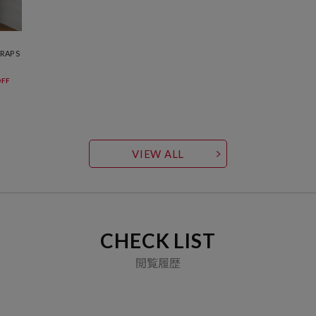
RAP S
FF
VIEW ALL
CHECK LIST
閲覧履歴