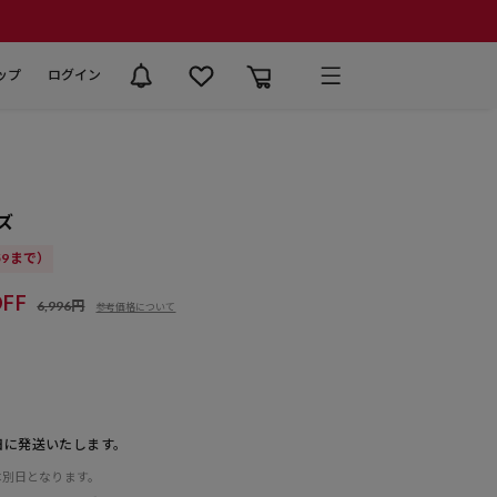
ップ
ログイン
ズ
:59まで）
FF
6,996円
参考価格について
日に発送いたします。
は別日となります。