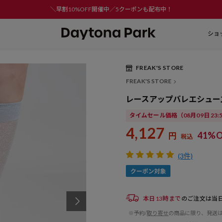
＼早割10%OFF開催中／5クーポンも配布中！
ショ
FREAK'S STORE
FREAK'S STORE
レースアップバレエシュー
タイムセール価格
（08月09日 23
4,127
41%O
円
税込
(3件)
本日13時まで
のご注文は当
※予約/
取り寄せ
の商品に限り、発送