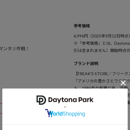
参考価格
6,996
円（2025年9月12日時点
※「参考価格」とは、Dayton
マンネリ作戦！
引は含まれません）開始時点
ブランド説明
【FREAK'S STORE／フリー
「アメリカの豊かさとワクワ
ト。1986年の創業以来、洋
と思うものをセレクト。積極
イフスタイルの楽しみ方を提