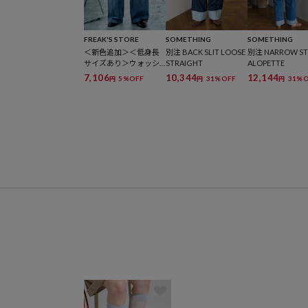
FREAK'S STORE
SOMETHING
SOMETHING
＜新色追加＞＜低身長
別注 BACK SLIT LOOSE
別注 NARROW ST
サイズあり＞ウォッシ
STRAIGHT
ALOPETTE
ュ加工 イージーデニム
7,106
10,344
12,144
5%OFF
31%OFF
31%O
円
円
円
パンツ