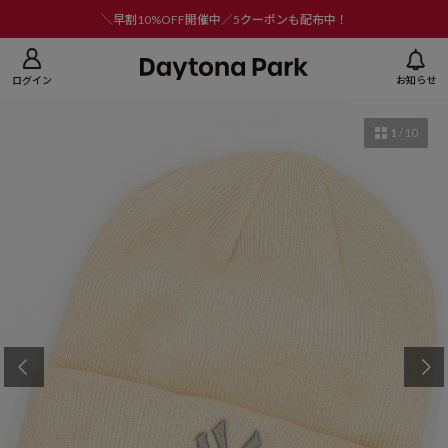
ニューを閉じる
＼早割10%OFF開催中／5クーポンも配布中！
ログイン
お知らせ
1
/
10