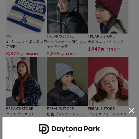
ブランド説明
【’47/フォーティーセブン】
日米で人気のアメリカ・ボストン発祥のカジュアルキャップ。上質で
スポーティーなファッションを。アメリカ4大スポーツ公認、プロ野
球3球団のオフィシャルサプライヤーの'47。プロも認める高品質。人
’47
FREAK'S STORE
FREAK'S STORE
47 カフニット ポンポン 限
ミックスヤーン 耳付き ニ
太編み ニットキャップ
を選ばないサイズ・アメリカ全土で展開。
定展開
ットキャップ
1,947
41%OFF
円
3,872
2,355
20%OFF
41%OFF
円
円
FREAK'S STORE
FREAK'S STORE
FREAK'S STORE
ニット ボンネット
配色 ブランケットステッ
フェイクファー ハンチン
チ ニットキャップ
グ帽
2,596
41%OFF
円
2,355
1,287
41%OFF
61%OFF
円
円