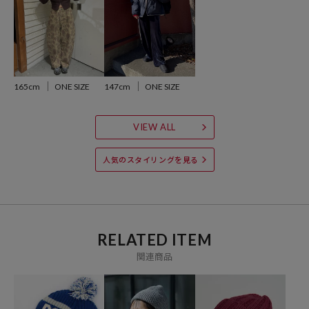
・ブラック：NY BLK
・ブラウン：NY BRN
・ワインレッド：NY DARK MAROON
※掲載画像の商品の色味は、屋外や屋内の光の照射や角度により実物
165cm
ONE SIZE
147cm
ONE SIZE
と色味が異なる場合がございます。また表示のサイズ感と実物は若干
異なる場合もございますので、予めご了承ください。
VIEW ALL
※着用、お取り扱いの際は、商品についている品質表示とアテンショ
ンタグを必ずご確認下さい。
人気のスタイリングを見る
参考価格
RELATED ITEM
3,850
円（2025年11月21日時点）
関連商品
※「参考価格」とは、Daytona Parkにおける対象商品の通常販売（先
行予約・先行割引は含まれません）開始時点の価格です。