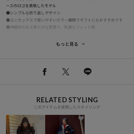
ースのロゴを表現したモデル
●シンプルな折り返しデザイン
●ユニセックスで使いやすいカラー展開でギフトにもおすすめです
●伸縮性のある柔らかな質感で、快適なフィット感
※メーカー品番：ナチュラル/14936727 グレー/14936730 チャコー
もっと見る
ルグレー/14936735 ブラック/14936732 ブラウン/14936731 ワイ
ンレッド/14936728
※こちらの商品は、弊社管理上のカラーを表記しております為、タグ
RELATED STYLING
のカラー表記と異なる記載となっております。
このアイテムを使用したスタイリング
【サイト表記：タグ表記】
・ナチュラル：NY NATURAL
・グレー：NY CHARCOAL
・チャコールグレー：LA BLK