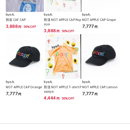
byeA.
byeA.
byeA.
別注 CAF CAP
別注 NOT APPLE CAP Pap
NOT APPLE CAP Grape
aya
3,888
7,777
50%OFF
円
円
3,888
50%OFF
円
byeA.
byeA.
byeA.
NOT APPLE CAP Orange
別注 NOT APPLE T-shirt P
NOT APPLE CAP Lemon
apaya
7,777
7,777
円
円
4,444
50%OFF
円