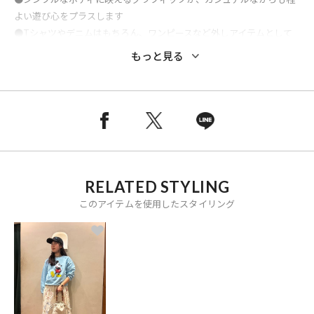
よい遊び心をプラスします
●Tシャツやデニムはもちろん、ワンピースなど外しアイテムとして
も活躍
もっと見る
●通年で使用が可能なので活躍の機会が多いこと間違いなしのアイテ
ムです
byeA.キャップシリーズはこちら
別注 NOT APPLE CAP Papaya：1188429100001
NOT APPLE CAP Lemon：1181429100002
NOT APPLE CAP Grape：1181429100003
RELATED STYLING
NOT APPLE CAP Orange：1181429100004
このアイテムを使用したスタイリング
※メーカー品番：BY129
※こちらの商品は、弊社管理上のカラーを表記しております為、タグ