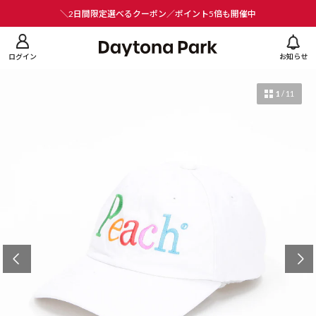
ニューを閉じる
＼2日間限定選べるクーポン／ポイント5倍も開催中
ログイン
お知らせ
1
/
11