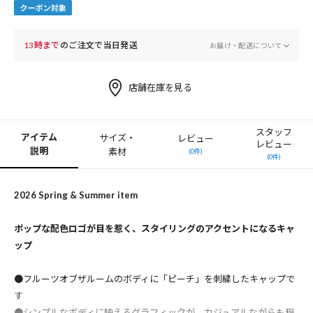
13時まで
のご注文で当日発送
お届け・配送について
店舗在庫を見る
スタッフ
アイテム
サイズ・
レビュー
レビュー
説明
素材
(0件)
(0件)
2026 Spring & Summer item
ポップな配色ロゴが目を惹く、スタイリングのアクセントになるキャ
ップ
●フルーツオブザルームのボディに「ピーチ」を刺繍したキャップで
す
●シンプルなボディに映えるグラフィックが、カジュアルながらも程