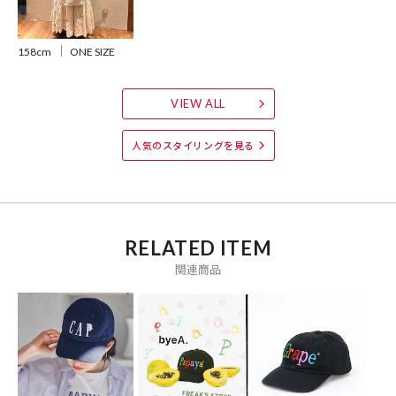
のカラー表記と異なる記載となっております。
【サイト表記：タグ表記】
158cm
ONE SIZE
ホワイト：WHITE
ブラック：BLACK
VIEW ALL
※掲載画像の商品のお色味につきましては、屋外や屋内の光の照射や
角度により実物と色味が異なる場合がございます。
人気のスタイリングを見る
※着用、お取り扱いの際は、商品についている品質表示とアテンショ
ンタグを必ずご確認下さい
RELATED ITEM
関連商品
ブランド説明
【byeA. / バイエー】
L’ECHOPPEのアシスタントバイヤーを経て、現在フリーランスディレ
クターとして活躍する石黒晴輝氏が手がけるブランド。
既存の慣習やセオリーとは距離を置き、直感を大事にしている。