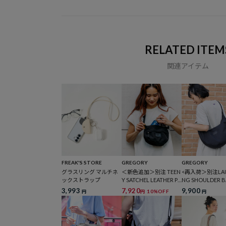
RELATED ITEM
関連アイテム
FREAK'S STORE
GREGORY
GREGORY
グラスリング マルチネ
＜新色追加＞別注 TEEN
<再入荷＞別注LAU
ックストラップ
Y SATCHEL LEATHER PA
NG SHOULDER B
TCH
QUILT
3,993
7,920
9,900
10%OFF
円
円
円