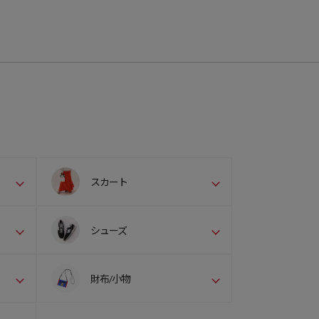
スカート
シューズ
財布/小物