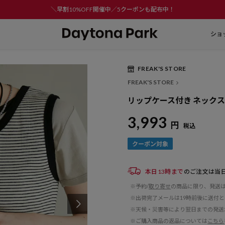
＼早割10%OFF開催中／5クーポンも配布中！
ショ
FREAK'S STORE
FREAK'S STORE
リップケース付き ネック
3,993
円
税込
本日13時まで
のご注文は当
※予約/
取り寄せ
の商品に限り、発送
※出荷完了メールは19時前後に送付
※天候・災害等により翌日までの発送
※ご購入商品の返品については
こちら