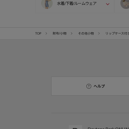
水着/下着/ルームウェア
TOP
財布/小物
その他小物
リップケース付
ヘルプ