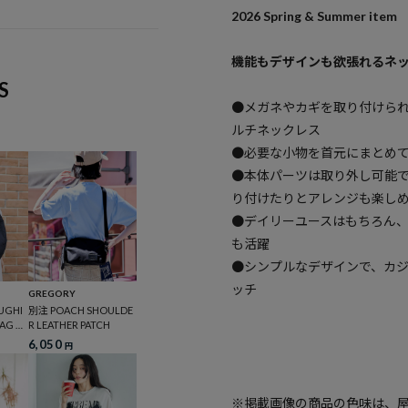
2026 Spring & Summer item
機能もデザインも欲張れるネ
S
●メガネやカギを取り付けら
ルチネックレス
●必要な小物を首元にまとめ
●本体パーツは取り外し可能
り付けたりとアレンジも楽し
●デイリーユースはもちろん
も活躍
●シンプルなデザインで、カ
ッチ
GREGORY
GHI
別注 POACH SHOULDE
AG L
R LEATHER PATCH
6,050
円
※掲載画像の商品の色味は、