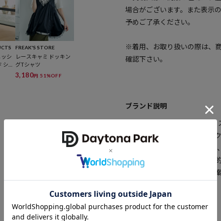
場合がございます。また表示
予めご了承ください。
※着用、お取り扱いの際は、
UCTS
FREAK'S STORE
メッシ
レースキャミ ドッキン
確認下さい。
ド ショ
グTシャツ
3,180
51%OFF
円
ブランド説明
【FREAK'S STORE／フリー
「アメリカの豊かさとワクワ
ト。1986年の創業以来、洋
と思うものをセレクト。積極
イフスタイルの楽しみ方を提