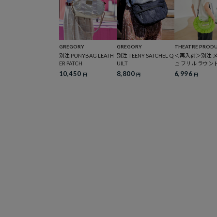
GREGORY
GREGORY
THEATRE PROD
別注 PONYBAG LEATH
別注 TEENY SATCHEL Q
＜再入荷＞別注 
ER PATCH
UILT
ュ フリル ラウン
ルダーバッグ
10,450
8,800
6,996
円
円
円