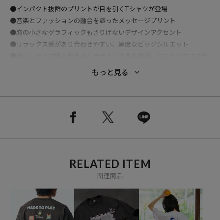
●インパクト抜群のプリントが目を引くTシャツが登場
●音楽とファッションの融合を謳ったメッセージプリント
●胸の小さなグラフィックもさりげないデザインアクセント
●リラックス感があり合わせやすい、適度なビッグシルエット
●程よいサイズ感と目を引くデザインで男女兼用、ユニセックスでの
着用もおすすめなアイテムとなっています
もっと見る
おすすめコーディネート
存在感のあるプリントやゆったりとしたシルエットを活かした着こな
しがおすすめです。
アメカジ定番のデニムやカーゴパンツはもちろん、トレンドのワイド
ショーツや人気のバレルパンツといったストリートテイストのアイテ
ムまで幅広く合わせられる一着となっています。
RELATED ITEM
※掲載画像の商品の色味は、屋外や屋内の光の照射や角度により実物
関連商品
と色味が異なる場合がございます。
また表示のサイズ感と実物は若干異なる場合もございますので、予め
ご了承ください。