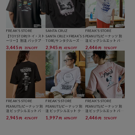
※着用、お取り扱いの際は、商品についている品質表示とアテンショ
ンタグを必ずご確認下さい。
※こちらの商品はオンラインストア及び一部店舗での限定展開となり
FREAK'S STORE
SANTA CRUZ
FREAK'S STORE
【TOY STORY/トイ・スト
SANTA CRUZ×FREAK'S S
PEANUTS/ピーナッツ 別
ます。
ーリー】 別注 バックプリ
TORE/サンタクルーズ 別
注 ビッグシルエット バッ
ント クルーネックTシャ
注 ビッグシルエット フォ
クプリント クルーネック
3,445
2,945
2,446
31%OFF
41%OFF
51%OFF
円
円
円
ツ / MADE TO PLAY 【限
トプリント Tシャツ 【限
Tシャツ/CHOMP 【限定
定展開】
定展開】
展開】
参考価格
3,993
円（2026年3月23日時点）
※「参考価格」とは、Daytona Parkにおける対象商品の通常販売（先
行予約・先行割引は含まれません）開始時点の価格です。
ブランド説明
FREAK'S STORE
FREAK'S STORE
FREAK'S STORE
PEANUTS/ピーナッツ 別
PEANUTS/ピーナッツ 別
PEANUTS/ピーナッツ 別
注 ビッグシルエット バッ
注 ビッグシルエット クル
注 ビッグシルエット バッ
クプリント クルーネック
ーネックTシャツ/チャー
クプリント クルーネック
2,945
1,997
2,446
41%OFF
60%OFF
51%OFF
円
円
円
Tシャツ/Records 【限定
リー・ブラウン/Heart Ey
Tシャツ/POOCH 【限定
展開】
e 【限定展開】
展開】