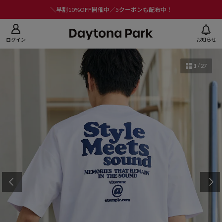
ニューを閉じる
＼早割10%OFF開催中／5クーポンも配布中！
ログイン
お知らせ
1
/
27