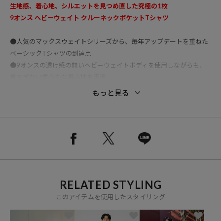
生地感、着心地、シルエットを見つめ直した究極の1枚
9オンス ヘビーウェイト クルーネックポケットTシャツ
●人気のマックスウェイトシリーズから、毎年アップデートを重ねた
ベーシックTシャツの到達点
●9オンスの透け感の無いヘビーウェイトボディを使用しながらも、
重すぎない柔らかな着心地を実現
●サイズ感は身幅にゆとりを持たせつつ着丈は長すぎない、バランス
もっと見る
の良いビッグシルエット
●トレンドを加味したサイズ展開にし、ジャストで着られるXSサイズ
までラインナップ
●定番色からトレンド色、クレイジーパターンまで揃えた豊富なカラ
ーバリエーション
●夏場の定番Tシャツとして複数買いもおすすめの1着となっています
RELATED STYLING
おすすめコーディネート
ヘビーウェイトなボディとビッグシルエットを活かした1枚での着用
このアイテムを使用したスタイリング
がおすすめです。
肉厚な生地を使用しているため、1枚でも透け感なく着用が可能で