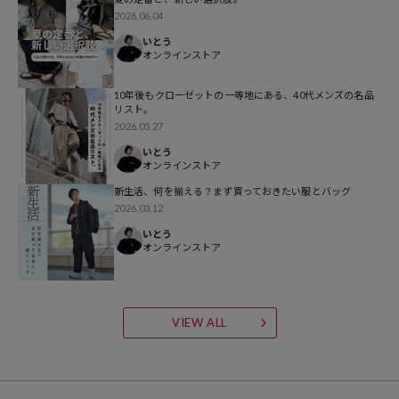
2026.06.04
参考価格
いとう
オンラインストア
3,993
円（2026年2月16日時点）
※「参考価格」とは、Daytona Parkにおける対象商品の通常販売（先
10年後もクローゼットの一等地にある、40代メンズの名品
行予約・先行割引は含まれません）開始時点の価格です。
リスト。
2026.05.27
ブランド説明
いとう
オンラインストア
新生活、何を揃える？まず買っておきたい服とバッグ
2026.03.12
いとう
オンラインストア
VIEW ALL