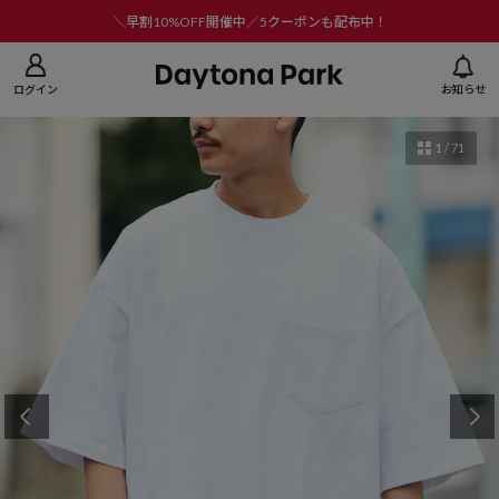
ニューを閉じる
＼早割10%OFF開催中／5クーポンも配布中！
ログイン
お知らせ
1
/
71