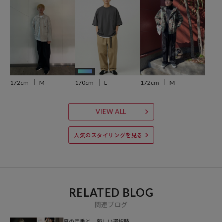
す。
ゆったりとしながらも着丈や腕周りのスッキリさもある絶妙バランス
で、着るだけでサマになる夏の定番着となっています。
合わせるボトムはベーシックなデニムやカーゴパンツだけでなく、ト
レンド感のあるワイドショーツや人気のバレルパンツまで、幅広いテ
イストのアイテムに合わせられる万能な1着となっています。
AIモデル
172cm
M
172cm
M
170cm
L
※掲載画像の商品の色味は、屋外や屋内の光の照射や角度により実物
と色味が異なる場合がございます。
VIEW ALL
また表示のサイズ感と実物は若干異なる場合もございますので、予め
ご了承ください。
人気のスタイリングを見る
※着用、お取り扱いの際は、商品についている品質表示とアテンショ
ンタグを必ずご確認下さい。
※こちらの商品はオンラインストア及び一部店舗での限定展開となり
RELATED BLOG
ます。
関連ブログ
夏の定番と、新しい選択肢。