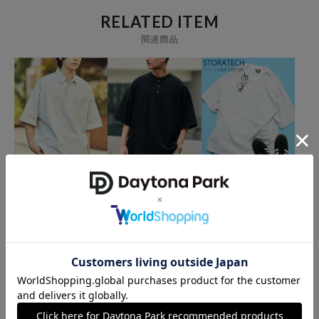
RELATED ITEM
関連商品
FREAK'S STORE
FREAK'S STORE
FREAK'S STORE
9オンス Heavyweight ビ
9オンス Heavyweight ビ
STORATECH/ストラテッ
ッグシルエット ヘビーウ
ッグシルエット ヘンリー
ク ビッグシルエット ポケ
ェイト ポロシャツ/オーバ
ネックTシャツ/ヘビーウ
ットTシャツ/抗菌/防臭/
2,996
2,699
2,754
40%OFF
40%OFF
31%OFF
円
円
円
ーサイズポロ 【限定展
ェイト 【限定展開】
制菌/UVカット/接触冷感/
開】
吸水速乾 【限定展開】