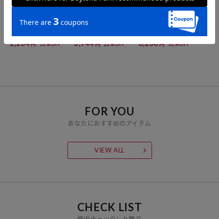
FREAK'S STORE
RUSSELL ATHLETIC
FREAK'S STORE
ビッグシルエット ワンポ
別注 ビッグシルエット ロ
<UVカット・接触冷感・
イント クルーネック Tシ
ゴバックプリント ポケッ
吸水速乾>AiRide/エアラ
ャツ / ワイドシルエット
トTシャツ 【限定展開】
イド パッカブル セットア
2,204
3,944
6,208
51%OFF
21%OFF
31%OFF
円
円
円
【限定展開】
ップ / クルーネックプル
オーバー / ショーツ 【限
定展開】
FOR YOU
あなたにおすすめのアイテム
VIEW ALL
CHECK LIST
最近チェックした商品