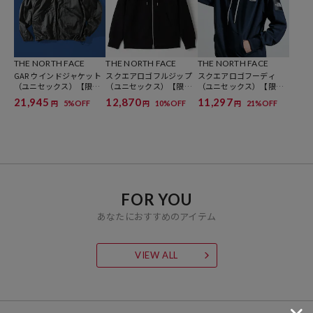
インナーにはロゴTやロングスリーブTシャツを合わせるだけで、
2000年代ムード漂うアウトドアミックスが完成。
ZIP IN ZIP対応のため、気温が下がる時期はフリースや中綿ミドラー
を連結してロングシーズン対応。
THE NORTH FACE
THE NORTH FACE
THE NORTH FACE
デニムやカーゴパンツと合わせた街着スタイルにも自然に馴染む一
GAR ウインドジャケット
スクエアロゴフルジップ
スクエアロゴフーディ
着。
（ユニセックス）【限定
（ユニセックス）【限定
（ユニセックス）【限定
展開】
展開】
展開】
21,945
12,870
11,297
5%OFF
10%OFF
21%OFF
円
円
円
※こちらの商品は、弊社管理上のカラーを表記しております為、タグ
のカラー表記と異なる記載となっております。
【サイト表記：タグ表記】
チャコールグレー：AK/アスファルトグレー×ブラック
ブラック：K/ブラック
FOR YOU
あなたにおすすめのアイテム
※掲載画像の商品の色味は、屋外や屋内の光の照射や角度により実物
と色味が異なる場合がございます。また表示のサイズ感と実物は若干
異なる場合もございますので、予めご了承ください。
VIEW ALL
※着用、お取り扱いの際は、商品についている品質表示とアテンショ
ンタグを必ずご確認下さい。