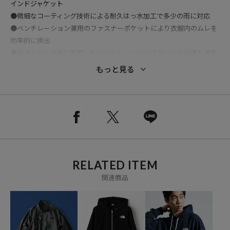
インドジャケット
●微細なコーティング技術による耐久はっ水加工で多少の雨に対応
●ベンチレーション兼用のファスナーポケットにより衣服内のムレを
効率的に排出
●両サイドと両胸に配置したベンチレーションポケットで快適な着用
感
もっと見る
●ビルトインフード仕様ですっきりとした首元のデザイン
●袖口は面ファスナー仕様でフィット感の調節が可能
●裾のドローコードによりシルエットと防風性を調整可能
●ZIP IN ZIP対応でインナー連結が可能な高い拡張性
●同素材のパンツやショーツとセットアップ着用が可能
●裏地には肌離れのよいポリエステルメッシュを採用
RELATED ITEM
※メーカー品番：NP22650
関連商品
おすすめコーディネート
同素材のパンツやショーツと合わせたセットアップスタイルで、統一
感のあるスポーティーな着こなしがおすすめ。