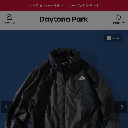
ニューを閉じる
＼早割10%OFF開催中／5クーポンも配布中！
ログイン
お知らせ
1
/
24