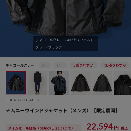
チャコールグレー：AK/アスファルト
グレー×ブラック
チャコールグレー
S ×
M ×
L 残りわずか
XL 残りわずか
THE NORTH FACE
チムニーウインドジャケット（メンズ）【限定展開】
22,594
円
タイムセール価格
（08月09日 23:59まで）
税込