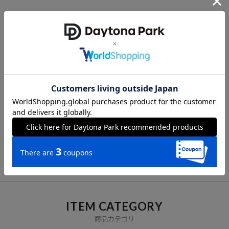
CHECK LIST
※こちらの商品はオンラインストア及び一部店舗での限定展開となり
ます。
最近チェックした商品
参考価格
28,600
円（2026年3月6日時点）
※「参考価格」とは、Daytona Parkにおける対象商品の通常販売（先
行予約・先行割引は含まれません）開始時点の価格です。
ブランド説明
VIEW ALL
【THE NORTH FACE / ザ・ノース・フェイス】
1968年にサンフランシスコで産声を上げたTHE NORTH FACEは、当
初小さなメーカーでしたが、まもなく発売したスリーピングバッグに
より高い信頼を獲得するようになります。高品質なだけでなく、最低
何度の気温まで快適に使用できるかという「最低温度規格表示」を明
ITEM CATEGORY
記したことが反響を呼びました。1970年代初頭には、20世紀のレオ
商品カテゴリ
ナルド・ダヴィンチと称されるバックミンスター・フラーとの鮮烈な