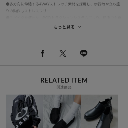
●多方向に伸縮する4WAYストレッチ素材を採用し、歩行時や立ち座
りの動作もストレスフリー
●スパイクを使わないPODトラクションシステムにより、街中でも自
然な歩きやすさと安定感を両立
もっと見る
●ポッド状のアウトソールが地面を点で捉え、長時間の歩行でも疲れ
にくい設計
●撥水加工を施したPUレザーとネオプレン素材のアッパーで、急な天
候変化にも対応
●スリップオン仕様で脱ぎ履きがしやすく、デイリーに使いやすい実
用性
●土踏まずを支える構造により、立ち仕事や移動の多い日でも快適な
RELATED ITEM
履き心地
●TPUパーツによる立体的なデザインが、シンプルながら存在感のあ
関連商品
る足元を演出
●Oakley Ellipseロゴをアクセントに、スポーティーとモード感を両立
したルックス
●スポーツ由来の機能性を、ライフスタイルシューズとして再解釈し
た一足