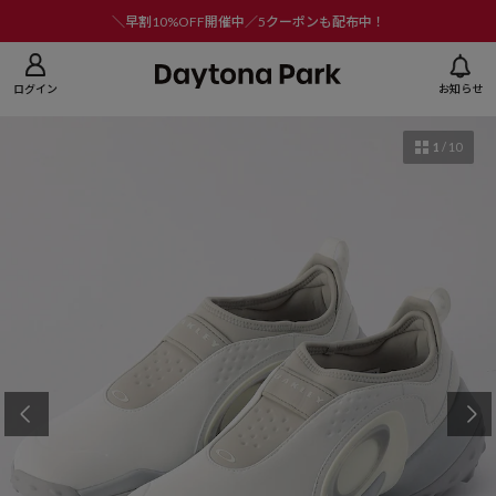
ニューを閉じる
＼早割10%OFF開催中／5クーポンも配布中！
ログイン
お知らせ
1
/
10