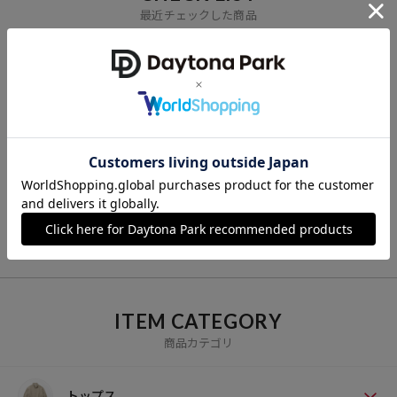
最近チェックした商品
参考価格
20,900
円（2026年2月17日時点）
※「参考価格」とは、Daytona Parkにおける対象商品の通常販売（先
行予約・先行割引は含まれません）開始時点の価格です。
ブランド説明
【OAKLEY / オークリー】
1975年に設立された「OAKLEY」。機能とデザインが融合された高次
に融合させたプロダクツは高い評価を受け、米軍特殊部隊SEALSやデ
VIEW ALL
ルタフォースで正式採用されたほか、スノーボード、野球、ゴルフ等
のトップアスリートがオークリーの製品を愛用しています。
ITEM CATEGORY
商品カテゴリ
トップス