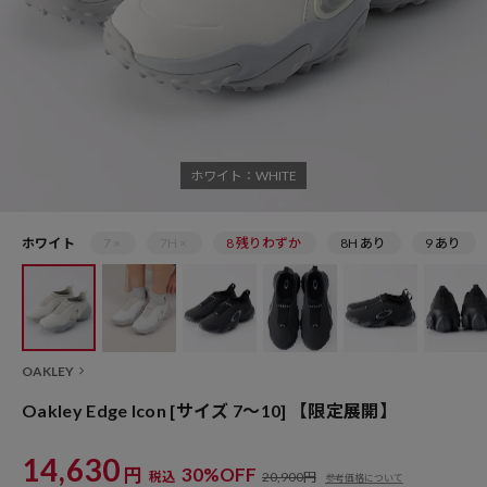
ホワイト：WHITE
ホワイト
7 ×
7H ×
8 残りわずか
8H あり
9 あり
OAKLEY
Oakley Edge Icon [サイズ 7～10] 【限定展開】
14,630
円
30%OFF
税込
20,900円
参考価格について