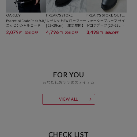
※メーカー品番：FOF100539
OAKLEY
FREAK'S STORE
FREAK'S STORE OUTD
Essential Code Pack 9.0 /
レザレットSW ローファー
OORS
ウォータープルーフ サイ
※こちらの商品は、弊社管理上のカラーを表記しております為、タグ
エッセンシャルコードパ
[23~28cm] 【限定展開】
ドゴアブーツ [23~28cm]
のカラー表記と異なる記載となっております。
ック 9.0 【限定展開】
【限定展開】
2,079
4,796
3,498
30%OFF
20%OFF
50%OFF
円
円
円
【サイト表記：タグ表記】
ホワイト：WHITE
ブラック：BLACKOUT
※掲載画像の商品の色味は、屋外や屋内の光の照射や角度により実物
と色味が異なる場合がございます。また表示のサイズ感と実物は若干
FOR YOU
異なる場合もございますので、予めご了承ください。
あなたにおすすめのアイテム
※着用、お取り扱いの際は、商品についている品質表示とアテンショ
VIEW ALL
ンタグを必ずご確認下さい。
※こちらの商品はオンラインストア及び一部店舗での限定展開となり
ます。
CHECK LIST