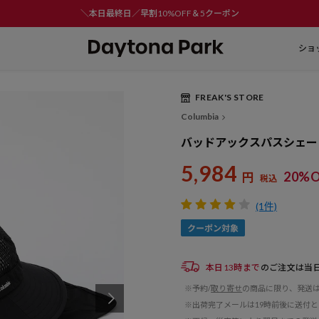
＼本日最終日／早割10%OFF＆5クーポン
ショ
FREAK'S STORE
Columbia
バッドアックスパスシェー
5,984
20%O
円
税込
(1件)
本日13時まで
のご注文は当
※予約/
取り寄せ
の商品に限り、発送
※出荷完了メールは19時前後に送付