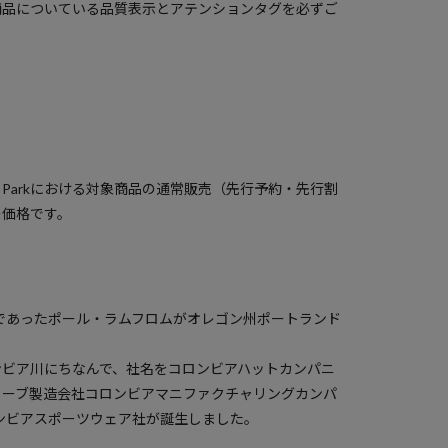
商品についている品質表示とアテンションタグを必ずご
）
a Parkにおける対象商品の通常販売（先行予約・先行割
の価格です。
者であったポール・ラムフロムがオレゴン州ポートランド
ンビア川にちなんで、社名をコロンビアハットカンパニ
ローブ製造会社コロンビアマニファクチャリングカンパ
ロンビアスポーツウェア社が誕生しました。