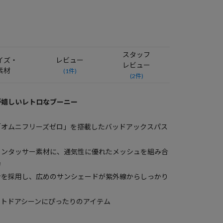
スタッフ
イズ・
レビュー
レビュー
素材
(1件)
(2件)
が嬉しいレトロなブーニー
「オムニフリーズゼロ」を搭載したバッドアックスパス
ロンタッサー素材に、通気性に優れたメッシュを組み合
力
ンを採用し、広めのサンシェードが紫外線からしっかり
ウトドアシーンにぴったりのアイテム