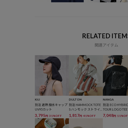
RELATED ITEM
関連アイテム
KiU
DULTON
NANGA
別注 遮熱 撥水キャップ
別注 HAMMOCK TOTE
別注 ECO HYBRI
UV95カット
S ハンモック ストライ
TOUR LOGO TE
プ トートバッグ
ハイブリッド ル
3,795
1,817
7,048
31%OFF
41%OFF
11%OF
円
円
円
ィット ロゴ Tシ