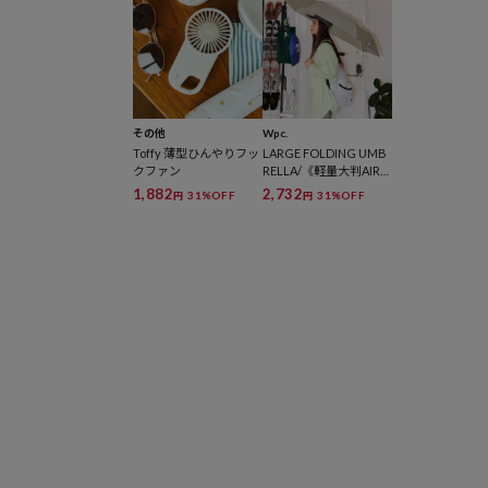
その他
Wpc.
Toffy 薄型ひんやりフッ
LARGE FOLDING UMB
クファン
RELLA/《軽量大判AIR-L
IGHT》ラージフォール
1,882
2,732
31%OFF
31%OFF
円
円
ディング アンブレラ