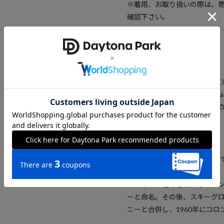
※着用、お取り扱いの際は、
確認下さい。
参考価格
7,480
円（2026年4月13日時点
※「参考価格」とは、Dayton
引は含まれません）開始時点
ブランド説明
【Columbia / コロンビア】
1938年にドイツからの移住
で開いた帽子問屋に始まる。
オフィスの近くを流れるコロ
ーと命名。その後、スキーグ
ニーと合併し、1960年にコ