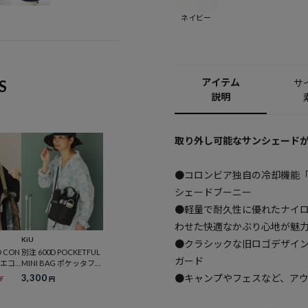
ネイビー
アイテム
S
サ
説明
取り外し可能なサンシェード
●コロンビア独自の冷却機能
シェードブーニー
●軽量で耐久性に優れたナイ
わせた快適なかぶり心地が魅
KiU
●クラシックな旧ロゴデザイ
D CON
別注 600D POCKETFUL
ガード
E エコ
MINI BAG ポケッタフル
ーズフ
ミニバッグ
●キャンプやフェスなど、ア
3,300
F
円
ャツ