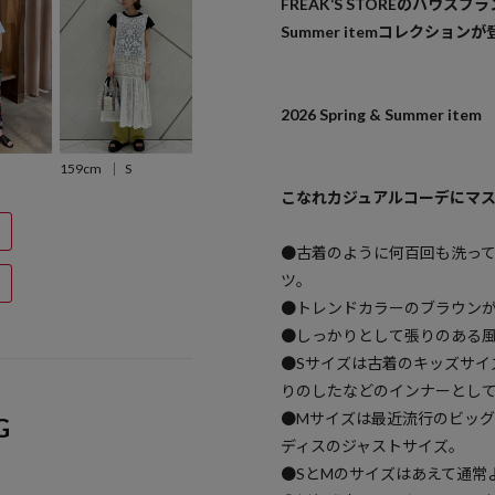
FREAK‘S STOREのハウスブラン
Summer itemコレクション
2026 Spring & Summer item
159cm
S
こなれカジュアルコーデにマス
●古着のように何百回も洗っ
ツ。
●トレンドカラーのブラウン
●しっかりとして張りのある
●Sサイズは古着のキッズサイ
りのしたなどのインナーとし
●Mサイズは最近流行のビッ
G
ディスのジャストサイズ。
●SとMのサイズはあえて通常