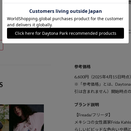
※着用、お取り扱いの際は、
確認下さい。
■Freadaの全ラインナップは
参考価格
6,600
円（2025年4月15日時点
S
※「参考価格」とは、Dayton
引は含まれません）開始時点
ブランド説明
【Freada/フリーダ】
メキシコの女性画家Frida K
らしいビビッドな色合いや柄