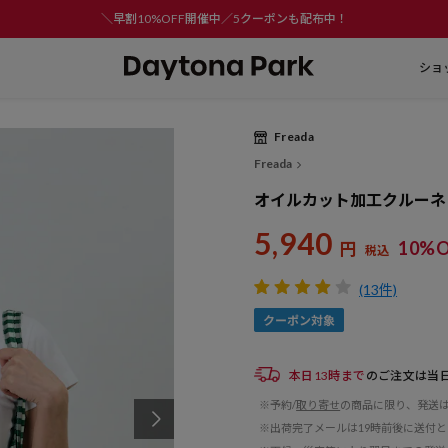
＼早割10%OFF開催中／5クーポンも配布中！
ショ
Freada
Freada
オイルカット加工クルーネ
5,940
10%O
円
税込
(13件)
本日13時まで
のご注文は当
※予約/
取り寄せ
の商品に限り、発送
※出荷完了メールは19時前後に送付