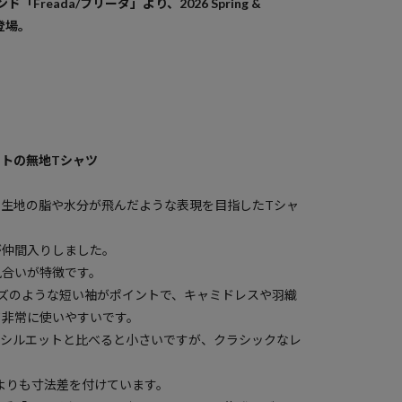
ド「Freada/フリーダ」より、2026 Spring &
が登場。
トの無地Tシャツ
て生地の脂や水分が飛んだような表現を目指したTシャ
が仲間入りしました。
風合いが特徴です。
ズのような短い袖がポイントで、キャミドレスや羽織
て非常に使いやすいです。
グシルエットと比べると小さいですが、クラシックなレ
よりも寸法差を付けています。