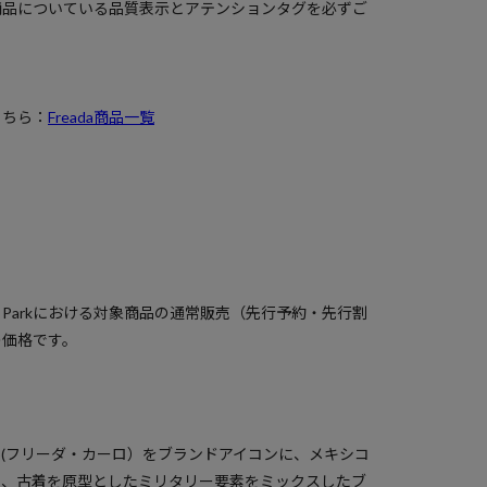
商品についている品質表示とアテンションタグを必ずご
こちら：
Freada商品一覧
）
a Parkにおける対象商品の通常販売（先行予約・先行割
の価格です。
ahlo(フリーダ・カーロ）をブランドアイコンに、メキシコ
と、古着を原型としたミリタリー要素をミックスしたブ