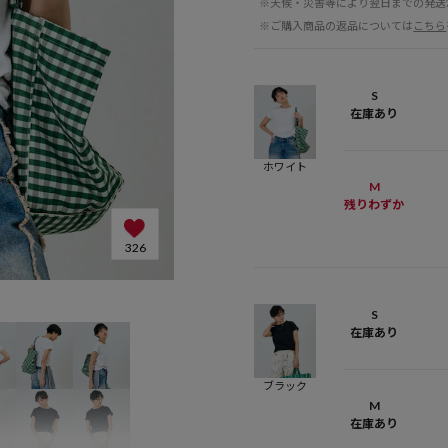
※天候・災害等により翌日までの発送
※ご購入商品の返品については
こちら
S
在庫あり
ホワイト
M
残りわずか
326
H174 S
S
在庫あり
ブラック
M
在庫あり