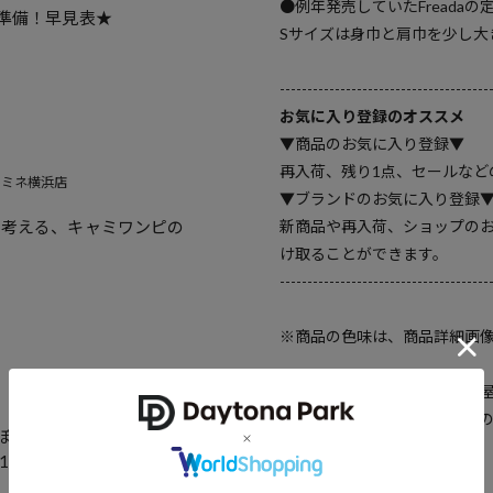
●例年発売していたFreada
準備！早見表★
Sサイズは身巾と肩巾を少し大
--------------------------------------
お気に入り登録のオススメ
▼商品のお気に入り登録▼
再入荷、残り1点、セールなど
E ルミネ横浜店
▼ブランドのお気に入り登録
新商品や再入荷、ショップの
が考える、キャミワンピの
け取ることができます。
--------------------------------------
※商品の色味は、商品詳細画
※掲載画像の商品の色味は、
場合がございます。また表示
ぼあってもいいですから
予めご了承ください。
1弾