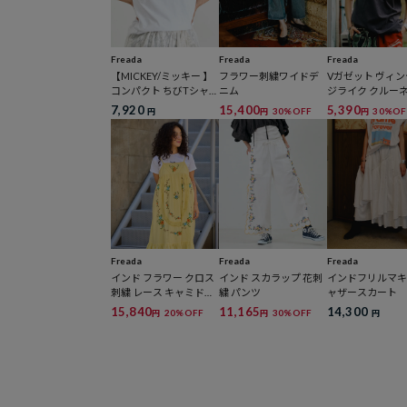
Freada
Freada
Freada
【MICKEY/ミッキー 】
フラワー刺繍ワイドデ
Vガゼット ヴィ
コンパクト ちびTシャ
ニム
ジライク クルー
ツ NEW
Tシャツ
7,920
15,400
5,390
30%OFF
30%OF
円
円
円
Freada
Freada
Freada
インド フラワー クロス
インド スカラップ 花刺
インドフリルマ
刺繍 レース キャミドレ
繍 パンツ
ャザースカート
ス
15,840
11,165
14,300
20%OFF
30%OFF
円
円
円