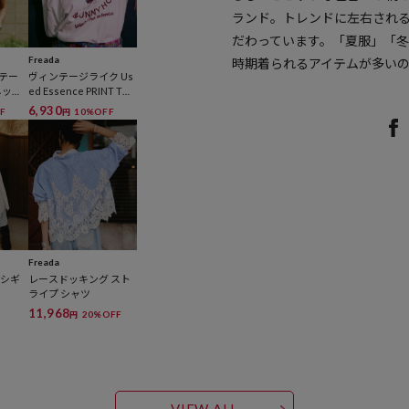
ランド。トレンドに左右され
だわっています。「夏服」「
Freada
時期着られるアイテムが多い
ンテー
ヴィンテージライク Us
ネック
ed Essence PRINT Tシ
ャツ
6,930
F
10%OFF
円
Freada
キシギ
レースドッキング スト
ライプ シャツ
11,968
20%OFF
円
VIEW ALL