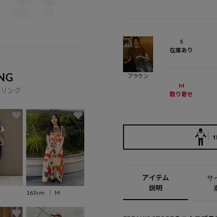
S
在庫あり
NG
ブラウン
M
イリング
取り寄せ
1
アイテム
サ
説明
163cm
M