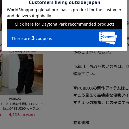
---
※商品の色味は、商品詳細画
PUBLUX
※掲載画像の商品の色味は、
me b
＜機能性素材＞PROMIS
場合がございます。また表示
リントT
E キャット プリント Tシ
開
ャツ 限定展開
2,204
F
51%OFF
予めご了承ください。
円
※着用、お取り扱いの際は、
確認下さい。
▼PUBLUXの新作アイテムは
▼こう見えて高機能な優秀ア
PUBLUX
▼きょうの相棒、どの子にす
DIO タ
＜機能性素材＞LOVE P
ツ 限
OP STUDIO カーブカッ
トパンツ 限定展開
4,136
F
31%OFF
円
参考価格