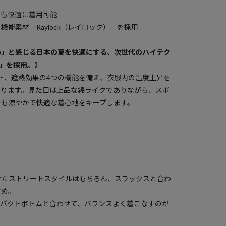
でも快適に着用可能
能素材「Raylock（レイロック）」を採用
い」と感じる日本の夏を快適にする、次世代のハイテク
）」を採用。】
ト、遮熱効果の4つの機能を備え、衣服内の温度上昇を
守ります。見た目は上品な綿ライクでありながら、スポ
でも涼やかで快適な着心地をキープします。
せたストリートスタイルはもちろん、スラックスと合わ
すめ。
ンパクトボトムと合わせて、バランスよく着こなすのが