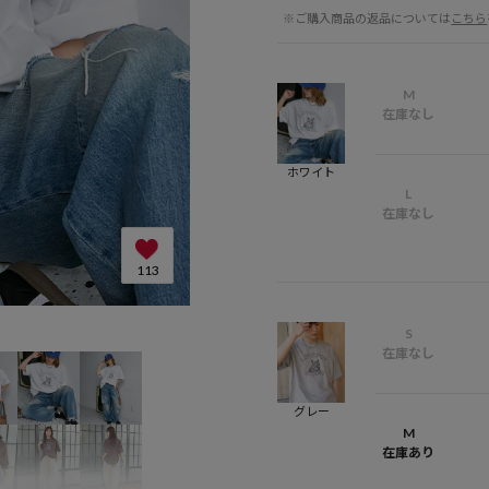
※ご購入商品の返品については
こちら
M
在庫なし
ホワイト
L
在庫なし
113
S
在庫なし
グレー
M
在庫あり