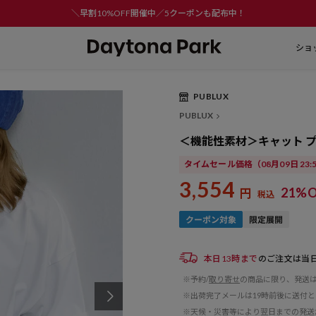
＼早割10%OFF開催中／5クーポンも配布中！
ショ
PUBLUX
Play
PUBLUX
Video
＜機能性素材＞キャット プ
タイムセール価格
（08月09日 23
3,554
21%O
円
税込
本日13時まで
のご注文は当
※予約/
取り寄せ
の商品に限り、発送
※出荷完了メールは19時前後に送付
※天候・災害等により翌日までの発送