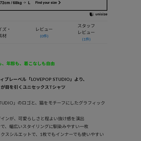
72cm / 68kg
L
Find your size
スタッフ
イズ・
レビュー
レビュー
素材
(0件)
(1件)
 / 性別も、年齢も、着こなしも自由
ィブレーベル「LOVEPOP STUDIO」より、
トが目を引くユニセックスTシャツ
 STUDIO」のロゴと、猫をモチーフにしたグラフィック
ザインが、可愛らしさと程よい抜け感を演出
ンで、幅広いスタイリングに馴染みやすい一枚
クスシルエットで、1枚でもインナーでも使いやすい