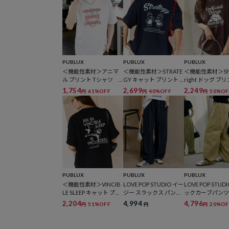
PUBLUX
PUBLUX
PUBLUX
＜機能性素材＞アニマ
＜機能性素材＞STRATE
＜機能性素材＞Shi
ル プリント Tシャツ
GY キャット プリント T
right ドッグ プ
限定展開
シャツ 限定展開
シャツ 限定展
1,754
2,699
2,249
61%OFF
40%OFF
50%OF
円
円
円
PUBLUX
PUBLUX
PUBLUX
＜機能性素材＞VINCIB
LOVE POP STUDIO イー
LOVE POP STU
LE SLEEP キャット プリ
ジー スラックス パン
ックカーブパン
ント Tシャツ 限定展
ツ 限定展開
定展開
2,204
4,994
4,796
51%OFF
20%OF
円
円
円
開