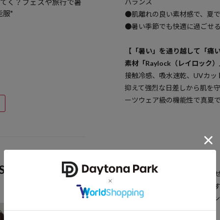
着てく？フェスや旅行で暑
バランス
服"
●肌離れの良い素材感で、夏
●暑い季節でも快適に過ごせる機
【「暑い」を通り越して「痛
素材「Raylock（レイロック
接触冷感、吸水速乾、UVカッ
抑えて強烈な日差しから肌を
ーツウェア級の機能性で真夏
◆おすすめコーディネート
S
デニムやカーゴパンツと合わ
せてきれいめに外すのもおす
レディースはタックインやコ
◎。