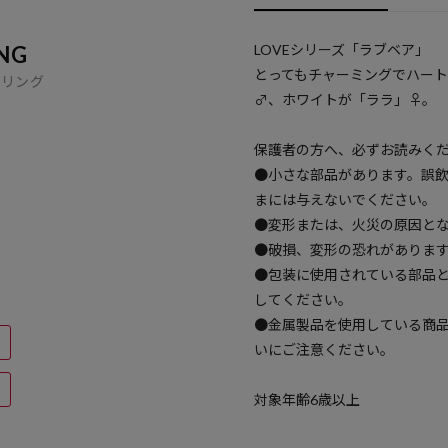
NG
LOVEシリーズ「ラブベア」
とってもチャーミングでハー
イリング
♂、ホワイトが「ララ」♀。
保護者の方へ、必ずお読みく
●小さな部品があります。誤飲
まには与えないでください。
●変形または、火災の原因と
●破損、変形の恐れがありま
●包装に使用されている部品
してください。
●金属製品を使用している商
いにご注意ください。
対象年齢6歳以上