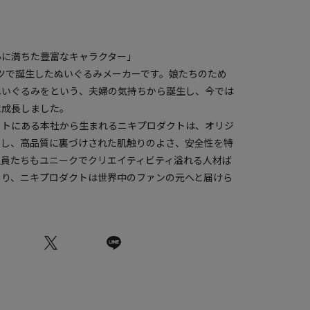
心に満ちた豊富なキャラクター」
ドイツで誕生したぬいぐるみメーカーです。娘たちのため
ぬいぐるみをという、夫婦の気持ちから誕生し、今では
に成長しました。
ットにある本社から生まれるニキプロダクトは、オリジ
にし、高品質に裏づけされた肌触りのよさ、安全性を特
社員たちもユニークでクリエイティビティ溢れる人材ば
より、ニキプロダクトは世界中のファンの元へと届けら