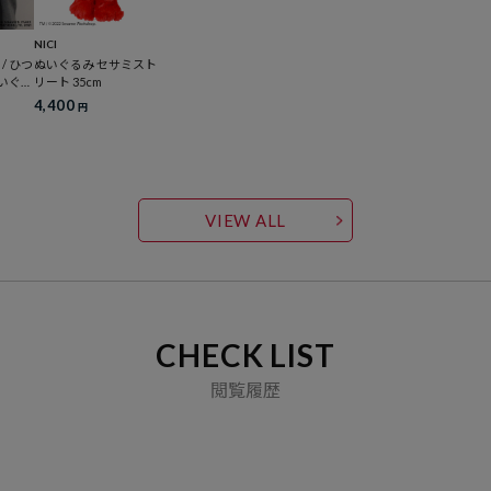
NICI
p / ひつ
ぬいぐるみ セサミスト
ぬいぐる
リート 35cm
cm
4,400
円
VIEW ALL
CHECK LIST
閲覧履歴