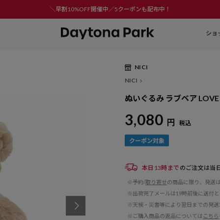
＼早割10%OFF開催中／5クーポンも配布中！
ショ
NICI
NICI
ぬいぐるみ ラブベア LOVE B
3,080
円
税込
本日13時まで
のご注文は当
※予約/
取り寄せ
の商品に限り、発送
※出荷完了メールは19時前後に送付
※天候・災害等により翌日までの発送
※ご購入商品の返品については
こちら