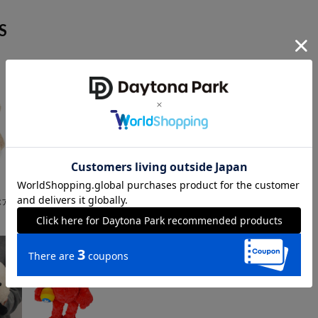
S
NICI
ア LO
ぬいぐるみ トムとジェ
リー ジェリー 15cm
2,200
円