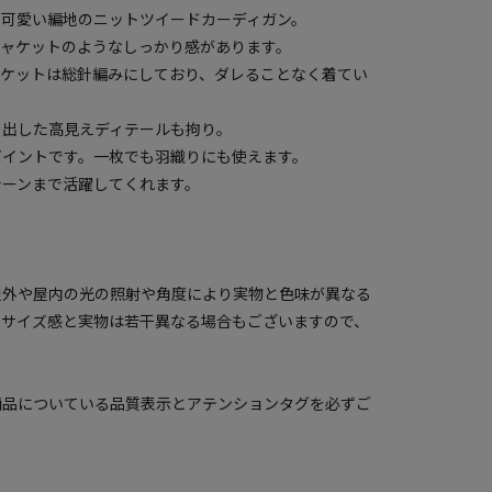
る可愛い編地のニットツイードカーディガン。
ジャケットのようなしっかり感があります。
ポケットは総針編みにしており、ダレることなく着てい
を出した高見えディテールも拘り。
ポイントです。一枚でも羽織りにも使えます。
シーンまで活躍してくれます。
屋外や屋内の光の照射や角度により実物と色味が異なる
のサイズ感と実物は若干異なる場合もございますので、
商品についている品質表示とアテンションタグを必ずご