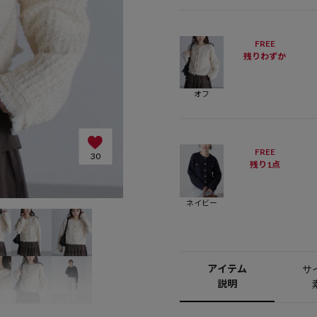
FREE
残りわずか
オフ
FREE
30
残り1点
ネイビー
アイテム
サ
説明