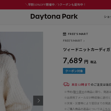
＼早割10%OFF開催中／5クーポンも配布中！
ショ
FREE'S MART
FREE'S MART
ツィードニットカーディガ
7,689
円
税込
本日13時まで
のご注文は当
※予約/
取り寄せ
の商品に限り、発送
※出荷完了メールは19時前後に送付
※天候・災害等により翌日までの発送
※ご購入商品の返品については
こちら