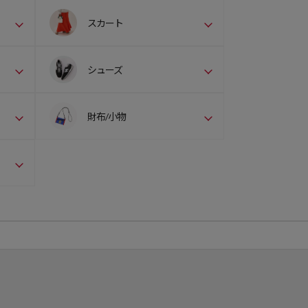
スカート
シューズ
財布/小物