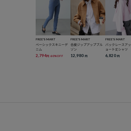
FREE'S MART
FREE'S MART
FREE'S MART
ベーシックスキニーデ
合皮ジップアップブル
バックレースア
ニム
ゾン
ョート丈シャツ
2,794
12,980
6,820
60%OFF
円
円
円