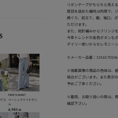
リボンテープがちらちら見え
度目を詰めた編地は肉厚で、
襟ぐり、前立て、裾、袖口、
ただけます。
また、総針編みからフリンジ
S
今季トレンドの金色ボタンも
デイリー使いからセレモニー
※メーカー品番：1316170106
※掲載画像の商品の色味は、
場合がございます。また表示
予めご了承ください。
FREE'S MART
※着用、お取り扱いの際は、
ーデコ
ベーシックワイドデニ
確認下さい。
ム
6,985
円