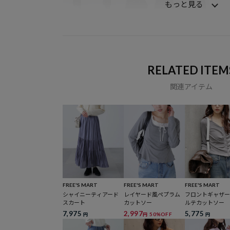
もっと見る
RELATED ITEM
関連アイテム
FREE'S MART
FREE'S MART
FREE'S MART
シャイニーティアード
レイヤード風ペプラム
フロントギャザ
スカート
カットソー
ルテカットソー
7,975
2,997
5,775
50%OFF
円
円
円