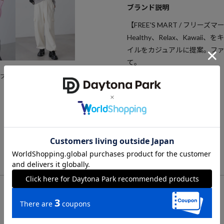
ブランド説明
【FREE'S MART / フリーズマ
Healthy、Relax、Kaw
イルをカジュアルに提案。フ
て。
FREE'S MART
ップシ
裏毛カーゴパンツ
4,620
50%OFF
円
VIEW ALL
CHECK LIST