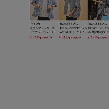
HINSON
FREAK'S STORE
FREAK'S STORE
別注 シアサッカー オー
【FREAK'S STORE for B
AIRDRY HIGH T
プンカラー ショートス
EACH & FES】 タイプラ
RN 高機能素材 
リーブ チェックシャツ
イター スピンドル レギ
レギュラーカラ
3,569
4,312
2,697
45%OFF
30%OFF
55%OF
円
円
円
ュラーカラー ショート
ツ ショートスリー
スリーブシャツ
水速乾