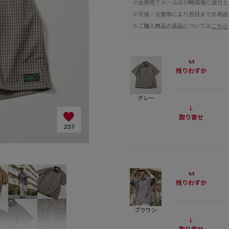
※出荷完了メールは19時前後に送付
※天候・災害等により翌日までの発送
※ご購入商品の返品については
こちら
M
残りわずか
グレー
L
取り寄せ
237
M
残りわずか
ブラウン
L