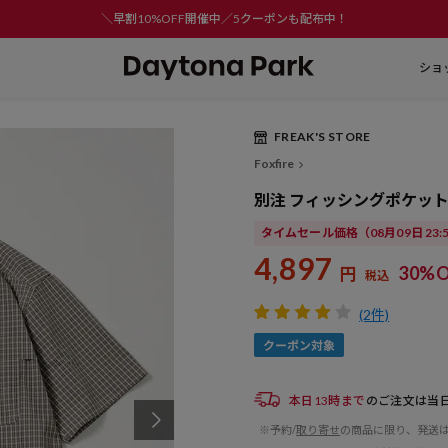
＼早割10%OFF開催中／5クーポンも配布中！
ショ
FREAK'S STORE
Play
Foxfire
Video
別注 フィッシングポケット
タイムセール価格
（08月09日 23
4,897
30%O
円
税込
(2件)
本日13時まで
のご注文は当
※予約/
取り寄せ
の商品に限り、発送