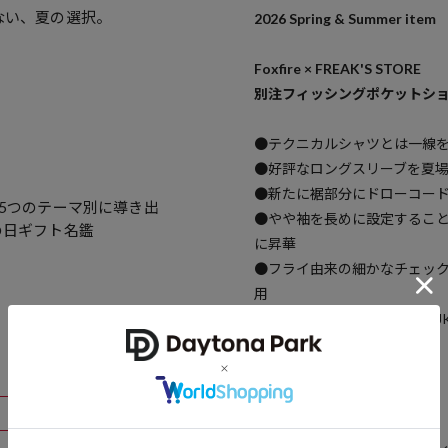
ない、夏の選択。
2026 Spring & Summer item
Foxfire × FREAK'S STORE
別注フィッシングポケットシ
●テクニカルシャツとは一線
●好評なロングスリーブを夏
●新たに裾部分にドローコー
。5つのテーマ別に導き出
●やや袖を長めに設定するこ
の日ギフト名鑑
に昇華
●フライ由来の細かなチェッ
用
●ビンテージのフィッシングJ
逃がす快適さをプラス
●今回新たなカラーも追加
おすすめコーディネート
カジュアルなデザインに落と