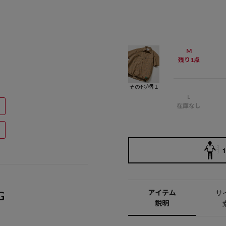
M
残り1点
その他/柄１
L
在庫なし
1
アイテム
サ
G
説明