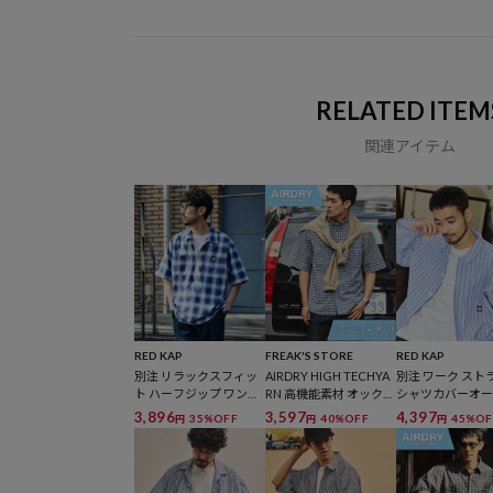
RELATED ITEM
関連アイテム
RED KAP
FREAK'S STORE
RED KAP
別注 リラックスフィッ
AIRDRY HIGH TECHYA
別注 ワーク スト
ト ハーフジップ ワンポ
RN 高機能素材 オックス
シャツカバーオ
イントロゴ 半袖ワーク
フォード ボタンダウン
3,896
3,597
4,397
35%OFF
40%OFF
45%OF
円
円
円
シャツ/チェック
シャツ ショートスリー
ブ 吸水速乾