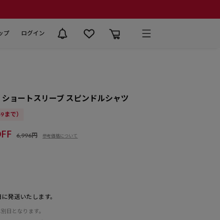
ップ
ログイン
 ショートスリーブ スピンドルシャツ
:59まで）
FF
6,996円
参考価格について
日に発送いたします。
は別日となります。