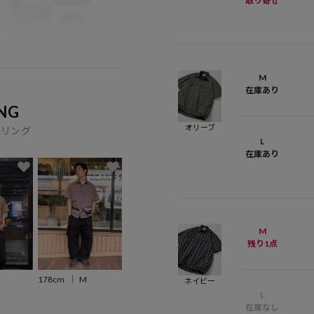
取り寄せ
M
在庫あり
NG
オリーブ
イリング
L
在庫あり
M
残り1点
178cm
M
ネイビー
L
在庫なし