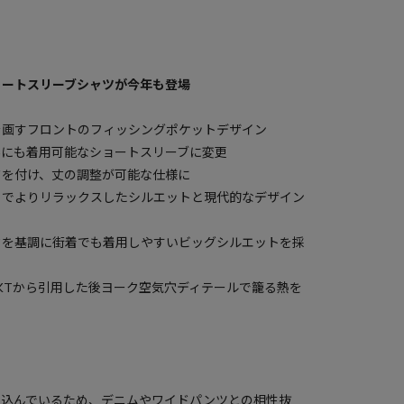
ョートスリーブシャツが今年も登場
を画すフロントのフィッシングポケットデザイン
場にも着用可能なショートスリーブに変更
ドを付け、丈の調整が可能な仕様に
とでよりリラックスしたシルエットと現代的なデザイン
クを基調に街着でも着用しやすいビッグシルエットを採
KTから引用した後ヨーク空気穴ディテールで籠る熱を
し込んでいるため、デニムやワイドパンツとの相性抜