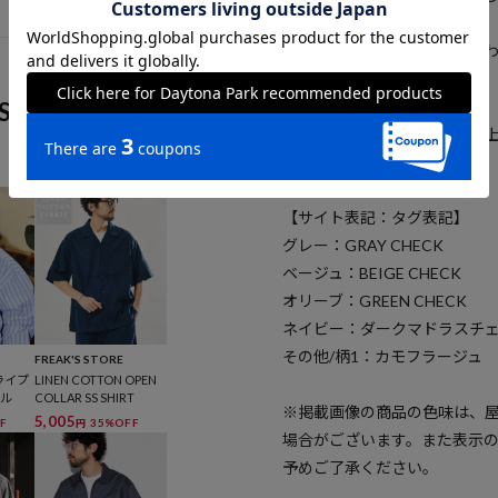
群。
すっきりとしたボトムとの合
ます。
S
※こちらの商品は、弊社管理
異なる記載となっております。
【サイト表記：タグ表記】
グレー：GRAY CHECK
ベージュ：BEIGE CHECK
オリーブ：GREEN CHECK
ネイビー：ダークマドラスチ
その他/柄1：カモフラージュ
FREAK'S STORE
ライプ
LINEN COTTON OPEN
ール
COLLAR SS SHIRT
※掲載画像の商品の色味は、
5,005
F
35%OFF
円
場合がございます。また表示
予めご了承ください。