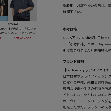
※着用、お取り扱いの際は、
確認下さい。
RED KAP
参考価格
ECHYA
【新色追加】 別注 リラ
ブロード
ックスフィット ハーフ
ーシャ
ジップ ワンポイントロ
6,996
円（2026年4月8日時点
3,597
F
40%OFF
円
ブ 吸
ゴ 半袖ツイルワークシ
※「参考価格」とは、Dayton
ャツ
引は含まれません）開始時点
ブランド説明
【Foxfire/フォックスファイ
日本最古のフライフィッシン
自然への尊敬、融和と共存 Fo
統的な技術や生活の知恵を伝承
イトルをルーツとしている。
のアウトドア・クロージング
を冠したのだ。ブランドのスタ