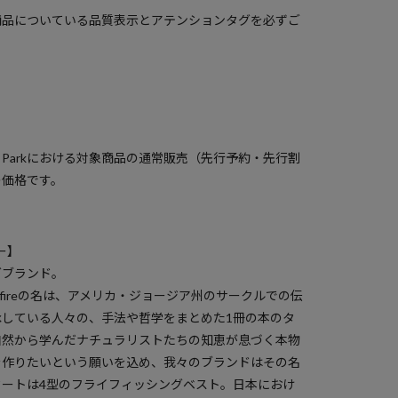
商品についている品質表示とアテンションタグを必ずご
）
a Parkにおける対象商品の通常販売（先行予約・先行割
の価格です。
ヤー】
グブランド。
xfireの名は、アメリカ・ジョージア州のサークルでの伝
している人々の、手法や哲学をまとめた1冊の本のタ
自然から学んだナチュラリストたちの知恵が息づく本物
を作りたいという願いを込め、我々のブランドはその名
ートは4型のフライフィッシングベスト。日本におけ