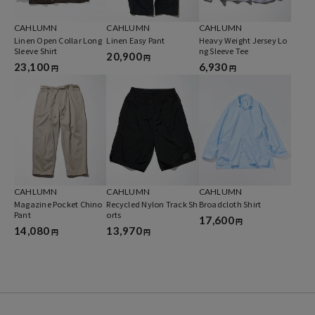
CAHLUMN
CAHLUMN
CAHLUMN
Linen Open Collar Long
Linen Easy Pant
Heavy Weight Jersey Lo
Sleeve Shirt
ng Sleeve Tee
20,900
円
23,100
6,930
円
円
CAHLUMN
CAHLUMN
CAHLUMN
Magazine Pocket Chino
Recycled Nylon Track Sh
Broadcloth Shirt
Pant
orts
17,600
円
14,080
13,970
円
円