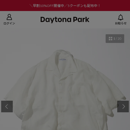
ニューを閉じる
＼早割10%OFF開催中／5クーポンも配布中！
ログイン
お知らせ
1
/
20