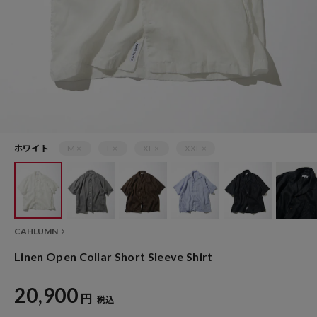
ホワイト
M ×
L ×
XL ×
XXL ×
CAHLUMN
Linen Open Collar Short Sleeve Shirt
20,900
円
税込