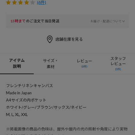
(6件)
13時まで
のご注文で当日発送
お届け・配送について
店舗在庫を見る
スタッフ
アイテム
サイズ・
レビュー
レビュー
説明
素材
(6件)
(0件)
フレンチリネンキャンバス
Made in Japan
A4サイズの内ポケット
ホワイト/グレー/ブラウン/サックス/ネイビー
M, L, XL, XXL
※掲載画像の商品の色味は、屋外や屋内の光の照射や角度により実物