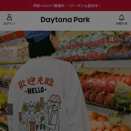
ニューを閉じる
＼早割10%OFF開催中／5クーポンも配布中！
ログイン
お知らせ
1
/
13