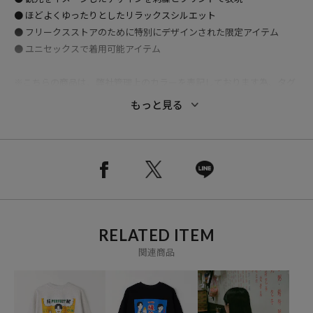
● ほどよくゆったりとしたリラックスシルエット
● フリークスストアのために特別にデザインされた限定アイテム
● ユニセックスで着用可能アイテム
※こちらの商品は、弊社管理上のカラーを表記しております為、タグ
のカラー表記と異なる記載となっております。
もっと見る
【サイト表記：タグ表記】
ホワイト：ホワイト
グレー：アッシュグレー
ブラック：ブラック
※掲載画像の商品の色味は、屋外や屋内の光の照射や角度により実物
と色味が異なる場合がございます。また表示のサイズ感と実物は若干
RELATED ITEM
異なる場合もございますので、予めご了承ください。
関連商品
※着用、お取り扱いの際は、商品についている品質表示とアテンショ
ンタグを必ずご確認下さい。