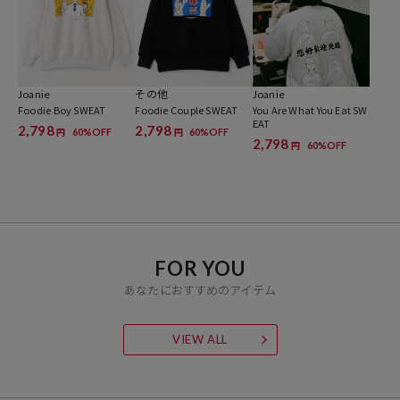
参考価格
6,996
円（2024年10月22日時点）
※「参考価格」とは、Daytona Parkにおける対象商品の通常販売（先
Joanie
その他
Joanie
行予約・先行割引は含まれません）開始時点の価格です。
Foodie Boy SWEAT
Foodie Couple SWEAT
You Are What You Eat SW
EAT
2,798
2,798
60%OFF
60%OFF
円
円
2,798
ブランド説明
60%OFF
円
子仙 Joanie
タピオカティーマニアで、かわいい系のイラストレーター。落書きの
過程で感じる不器用さの魅力を大切にし、可愛さだけでなくユーモア
と想像力を取り入れ、見る人にほほえみをもたらす共感を与えたいと
願っています。
FOR YOU
さまざまなブランドとのコラボレーションに加え、Instagramで日常
あなたにおすすめのアイテム
生活や趣味に関する観察や創作を継続的に発表しています。
VIEW ALL