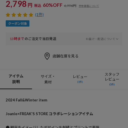
2,798
円
60%OFF
税込
6,996円
参考価格について
(1件)
13時まで
のご注文で当日発送
お届け・配送について
店舗在庫を見る
スタッフ
アイテム
サイズ・
レビュー
レビュー
説明
素材
(1件)
(0件)
2024 Fall&Winter item
Joanie×FREAK'S STORE コラボレーションアイテム
● 観光をイメージしたデザインを刺繍とプリントで表現