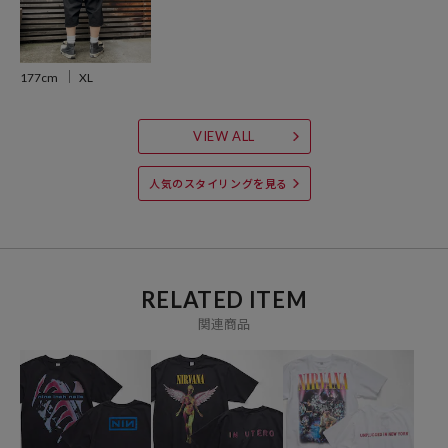
生地：アメリカ製
縫製・プリント：日本製
177cm
XL
VIEW ALL
※こちらの商品は90年代の古着のバンドTシャツのような雰囲気や風
合いを出すために、昔ながらの素材と生産方法で生地を作り、縫製を
人気のスタイリングを見る
し製品化しています。その後洗いや染め加工により製品自体の縮率が
高く、サイズスペックに多少の差異が御座います事をご理解いただき
ますようお願い申し上げます。
※掲載画像の商品の色味は、屋外や屋内の光の照射や角度により実物
RELATED ITEM
と色味が異なる場合がございます。また表示のサイズ感と実物は若干
関連商品
異なる場合もございますので、予めご了承ください。
※着用、お取り扱いの際は、商品についている品質表示とアテンショ
ンタグを必ずご確認下さい。