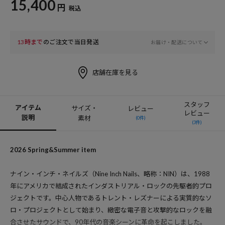
15,400
円
税込
13時まで
のご注文で当日発送
お届け・配送について
店舗在庫を見る
スタッフ
アイテム
サイズ・
レビュー
レビュー
説明
素材
(0件)
(3件)
2026 Spring&Summer item
ナイン・インチ・ネイルズ（Nine Inch Nails、略称：NIN）は、1988
年にアメリカで結成されたインダストリアル・ロックの先駆者的プロ
ジェクトです。中心人物であるトレント・レズナーによる実質的なソ
ロ・プロジェクトとして始まり、緻密な電子音と攻撃的なロックを融
合させたサウンドで、90年代の音楽シーンに革命を起こしました。