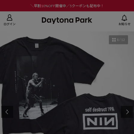
ニューを閉じる
＼早割10%OFF開催中／5クーポンも配布中！
ログイン
お知らせ
1
/
12