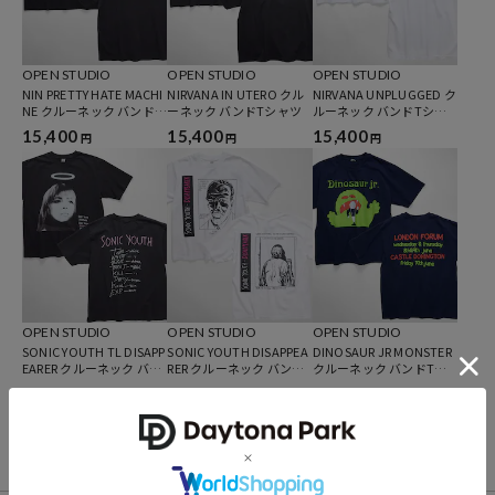
OPEN STUDIO
OPEN STUDIO
OPEN STUDIO
NIN PRETTY HATE MACHI
NIRVANA IN UTERO クル
NIRVANA UNPLUGGED ク
ブランド説明
NE クルーネック バンドT
ーネック バンドTシャツ
ルーネック バンドTシャ
シャツ
ツ
15,400
15,400
15,400
円
円
円
OPEN STUDIO
OPEN STUDIO
OPEN STUDIO
SONIC YOUTH TL DISAPP
SONIC YOUTH DISAPPEA
DINOSAUR JR MONSTER
EARER クルーネック バン
RER クルーネック バンドT
クルーネック バンドTシ
ドTシャツ
シャツ
ャツ
15,400
15,400
15,400
円
円
円