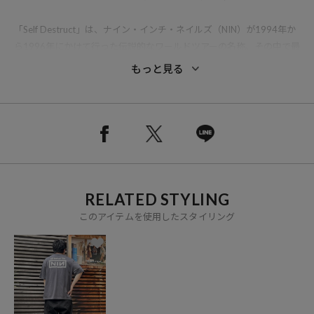
「Self Destruct」は、ナイン・インチ・ネイルズ（NIN）が1994年か
ら1996年にかけて行った伝説的なワールドツアーの名称。その中で最
も有名なエピソードは1994年のウッドストック・フェスティバルでの
もっと見る
パフォーマンスで、出番直前にメンバー同士で泥を塗りたくり、全身
泥まみれの姿でステージに登場。そのシーンをTシャツ落とし込んだ
印象的な1枚。
2025年には映画『トロン：アレス』の音楽担当としての活動を通じ
グラミー賞を獲得。ナイン・インチ・ネイルズとしての新曲制作、さ
らには2026年からのツアー開催が報じられるなど、精力的な活動を続
RELATED STYLING
けています。
このアイテムを使用したスタイリング
ボディも徹底的にこだわり、25mm幅のネックリブ、裾と袖はシング
ルステッチ（天地引き）仕上げ、縫製は全てシングルロックなど90年
代当時の雰囲気を再現。100%アメリカンコットン（米綿）で編み立
てられた6.2オンス生地は米国製でもちろん丸胴。それを日本で縫
製・プリントしている特別な1枚。